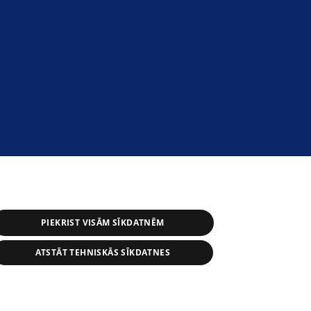
PIEKRIST VISĀM SĪKDATNĒM
ATSTĀT TEHNISKĀS SĪKDATNES