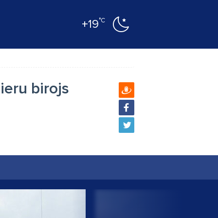
°C
+19
eru birojs