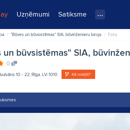
lay
Uzņēmumi
Satiksme
ība
"Būves un būvsistēmas" SIA, būvinženieru birojs
Foto
 un būvsistēmas" SIA, būvinženi
0
bulvāris 10 - 22, Rīga, LV-1010
Kā nokļūt?
auksmes