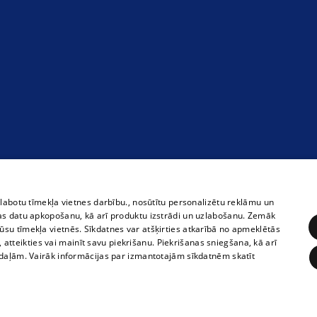
zlabotu tīmekļa vietnes darbību., nosūtītu personalizētu reklāmu un
as datu apkopošanu, kā arī produktu izstrādi un uzlabošanu. Zemāk
su tīmekļa vietnēs. Sīkdatnes var atšķirties atkarībā no apmeklētās
, atteikties vai mainīt savu piekrišanu. Piekrišanas sniegšana, kā arī
adaļām. Vairāk informācijas par izmantotajām sīkdatnēm skatīt