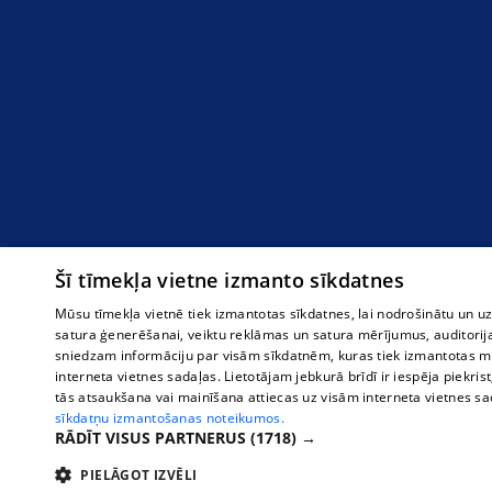
Šī tīmekļa vietne izmanto sīkdatnes
Mūsu tīmekļa vietnē tiek izmantotas sīkdatnes, lai nodrošinātu un u
satura ģenerēšanai, veiktu reklāmas un satura mērījumus, auditorij
sniedzam informāciju par visām sīkdatnēm, kuras tiek izmantotas mū
interneta vietnes sadaļas. Lietotājam jebkurā brīdī ir iespēja piekrist
tās atsaukšana vai mainīšana attiecas uz visām interneta vietnes s
sīkdatņu izmantošanas noteikumos.
RĀDĪT VISUS PARTNERUS
(1718) →
PIELĀGOT IZVĒLI