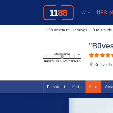
1188 p
LV
1188 uzņēmumu katalogs
Būvuzraudz
"Būves
Kronvalda 
Pamatdati
Karte
Foto
Ats