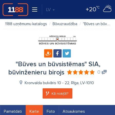
°C
+20
LV
1188 uzņēmumu katalogs
Būvuzraudzība
"Būves un būvsistēmas" SIA, būvinženieru birojs
"Būves un būvsistēmas" SIA,
būvinženieru birojs
0
Kronvalda bulvāris 10 - 22, Rīga, LV-1010
Kā nokļūt?
Pamatdati
Karte
Foto
Atsauksmes