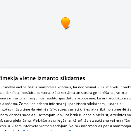
 tīmekļa vietne izmanto sīkdatnes
 tīmekļa vietnē tiek izmantotas sīkdatnes, lai nodrošinātu un uzlabotu tīmek
nes darbību., nosūtītu personalizētu reklāmu un satura ģenerēšanai, veiktu
āmas un satura mērījumus, auditorijas datu apkopošanu, kā arī produktu izst
zlabošanu. Zemāk sniedzam informāciju par visām sīkdatnēm, kuras tiek
ntotas mūsu tīmekļa vietnēs. Sīkdatnes var atšķirties atkarībā no apmeklētā
rneta vietnes sadaļas. Lietotājam jebkurā brīdī ir iespēja piekrist, atteikties va
īt savu piekrišanu. Piekrišanas sniegšana, kā arī tās atsaukšana vai mainīša
ecas uz visām interneta vietnes sadaļām. Vairāk informācijas par izmantotaj