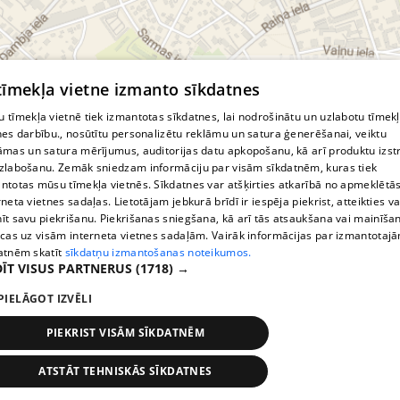
© MapTiler
© OpenStreetMap contributors
 tīmekļa vietne izmanto sīkdatnes
 tīmekļa vietnē tiek izmantotas sīkdatnes, lai nodrošinātu un uzlabotu tīmek
nes darbību., nosūtītu personalizētu reklāmu un satura ģenerēšanai, veiktu
āmas un satura mērījumus, auditorijas datu apkopošanu, kā arī produktu izst
zlabošanu. Zemāk sniedzam informāciju par visām sīkdatnēm, kuras tiek
ntotas mūsu tīmekļa vietnēs. Sīkdatnes var atšķirties atkarībā no apmeklētā
rneta vietnes sadaļas. Lietotājam jebkurā brīdī ir iespēja piekrist, atteikties va
īt savu piekrišanu. Piekrišanas sniegšana, kā arī tās atsaukšana vai mainīša
ecas uz visām interneta vietnes sadaļām. Vairāk informācijas par izmantotaj
atnēm skatīt
sīkdatņu izmantošanas noteikumos.
ĪT VISUS PARTNERUS
(1718) →
PIELĀGOT IZVĒLI
PIEKRIST VISĀM SĪKDATNĒM
ATSTĀT TEHNISKĀS SĪKDATNES