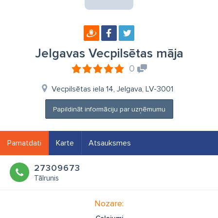
Jelgavas Vecpilsētas māja
0
Vecpilsētas iela 14, Jelgava, LV-3001
Papildināt informāciju par uzņēmumu
Pamatdati
Karte
Atsauksmes
27309673
Tālrunis
Nozare: