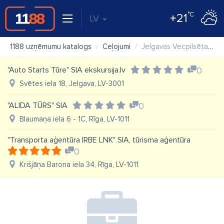
°C
+21
LV
1188 uzņēmumu katalogs
Ceļojumi
Jelgavas Vecpilsētas māja
"Auto Starts Tūre" SIA ekskursija.lv
0
Svētes iela 18, Jelgava, LV-3001
"ALIDA TŪRS" SIA
0
Blaumaņa iela 6 - 1C, Rīga, LV-1011
"Transporta aģentūra IRBE LNK" SIA, tūrisma aģentūra
0
Krišjāņa Barona iela 34, Rīga, LV-1011