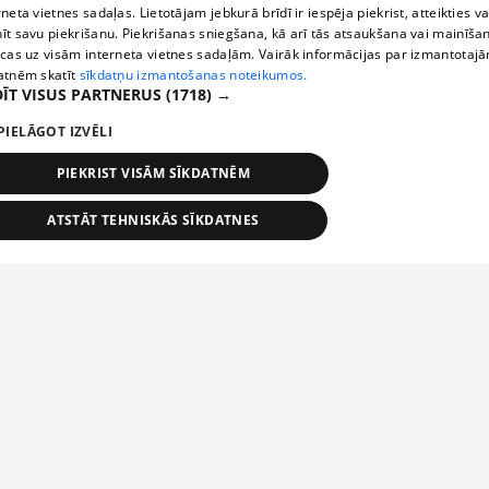
rneta vietnes sadaļas. Lietotājam jebkurā brīdī ir iespēja piekrist, atteikties va
īt savu piekrišanu. Piekrišanas sniegšana, kā arī tās atsaukšana vai mainīša
ecas uz visām interneta vietnes sadaļām. Vairāk informācijas par izmantotaj
atnēm skatīt
sīkdatņu izmantošanas noteikumos.
ĪT VISUS PARTNERUS
(1718) →
PIELĀGOT IZVĒLI
PIEKRIST VISĀM SĪKDATNĒM
ATSTĀT TEHNISKĀS SĪKDATNES
TEHNISKĀS/OBLIGĀTĀS
STATISTIKAS
MĒRĶĒŠANA
FUNKCIONĀLĀS
NEKLASIFICĒTĀS
ehniskās/obligātās
Statistikas
Mērķēšana
Funkcionālās
Neklasificēt
niskās/obligātās sīkdatnes nepieciešamas, lai lietotājs varētu brīvi apmeklēt un pārlūk
Piesaki savu uzņēmumu
ekļa vietni un izmantot tās piedāvātās iespējas. Bez šīm sīkdatnēm tīmekļa vietne neva
nvērtīgi darboties un sniegt lietotājam nepieciešamo informāciju.