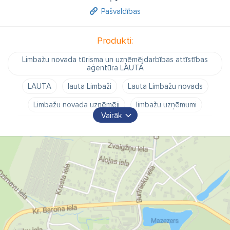
Pašvaldības
Produkti:
Limbažu novada tūrisma un uzņēmējdarbības attīstības
aģentūra LAUTA
LAUTA
lauta Limbaži
Lauta Limbažu novads
Limbažu novada uzņēmēji
limbažu uzņēmumi
Vairāk
uzņēmumi limbažu novadā
limbažu novada pašvaldība
tūrisma un uzņēmējdarbības attīstības aģentūra lauta
limbažu novads kontakti
limbažu novads apskates objekti
atpūta limbažu novadā
jaunais limbažu novads