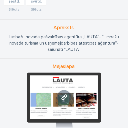
sestd.
svētd.
Slēgts
Slēgts
Apraksts:
Limbažu novada pašvaldības aģentūra „LAUTA”- “Limbažu
novada tūrisma un uzņēmējdarbības attīstības aģentūra”-
saīsināti “LAUTA”
Mājaslapa:
lauta.lv