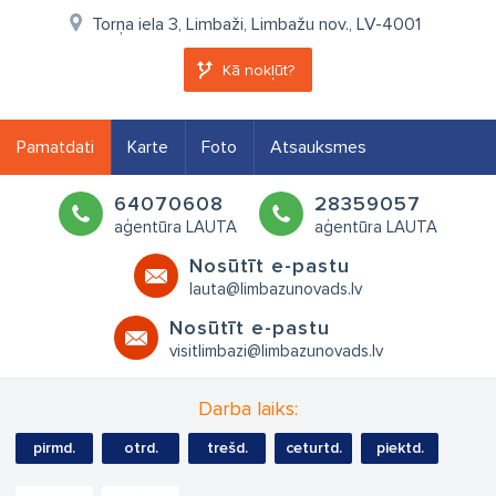
Torņa iela 3, Limbaži, Limbažu nov., LV-4001
Kā nokļūt?
Pamatdati
Karte
Foto
Atsauksmes
64070608
28359057
aģentūra LAUTA
aģentūra LAUTA
Nosūtīt e-pastu
lauta@limbazunovads.lv
Nosūtīt e-pastu
visitlimbazi@limbazunovads.lv
Darba laiks:
pirmd.
otrd.
trešd.
ceturtd.
piektd.