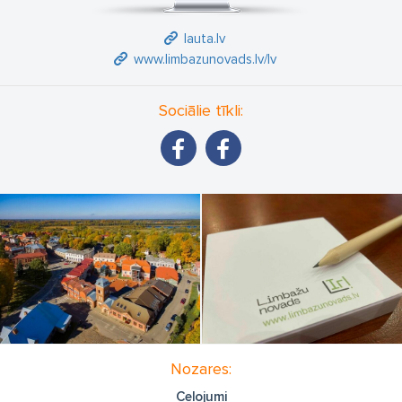
lauta.lv
www.limbazunovads.lv/lv
Sociālie tīkli:
Nozares:
Ceļojumi