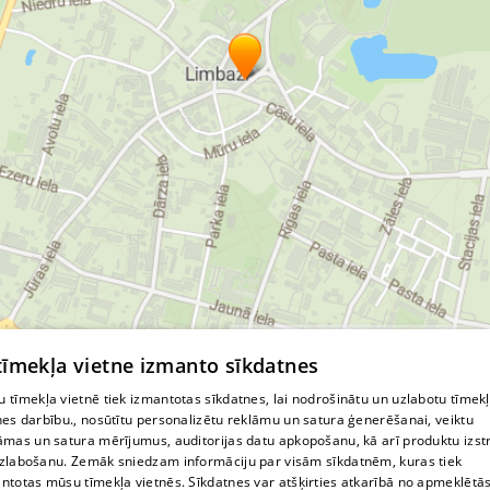
© MapTiler
© OpenStreetMap contributors
 tīmekļa vietne izmanto sīkdatnes
 tīmekļa vietnē tiek izmantotas sīkdatnes, lai nodrošinātu un uzlabotu tīmek
nes darbību., nosūtītu personalizētu reklāmu un satura ģenerēšanai, veiktu
āmas un satura mērījumus, auditorijas datu apkopošanu, kā arī produktu izst
zlabošanu. Zemāk sniedzam informāciju par visām sīkdatnēm, kuras tiek
ntotas mūsu tīmekļa vietnēs. Sīkdatnes var atšķirties atkarībā no apmeklētā