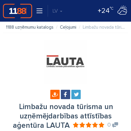
°C
+24
LV
1188 uzņēmumu katalogs
Ceļojumi
Limbažu novada tūrisma un uzņēmējdarbības attīstības aģentūra LAUTA
Limbažu novada tūrisma un
uzņēmējdarbības attīstības
aģentūra LAUTA
0