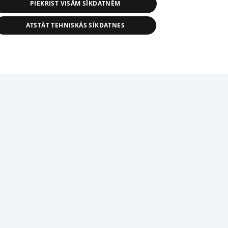
PIEKRIST VISĀM SĪKDATNĒM
ATSTĀT TEHNISKĀS SĪKDATNES
s, tās daļas vai datu bāzē iekļautās
ai informācijas daļas pavairošana vai
ādā formā stingri aizliegta. Tāpat arī ir
tīmekļa vietne nevarēs pilnvērtīgi darboties un sniegt
pielāde automātiskā režīmā. Jebkura
publicētā materiāla pārpublicēšana ir
zliegta bez 1188 web lapas redakcijas
domēnā.
bas dienests: e-pasts -
info@1188.lv
Helio Media
2004-2026