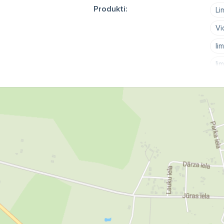
Produkti:
Li
Vi
li
li
li
li
Je