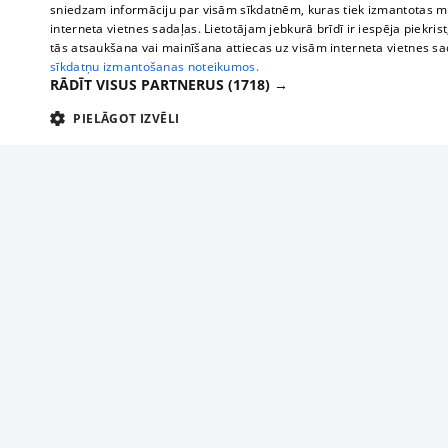
sniedzam informāciju par visām sīkdatnēm, kuras tiek izmantotas mū
interneta vietnes sadaļas. Lietotājam jebkurā brīdī ir iespēja piekrist
tās atsaukšana vai mainīšana attiecas uz visām interneta vietnes s
sīkdatņu izmantošanas noteikumos.
RĀDĪT VISUS PARTNERUS
(1718) →
PIELĀGOT IZVĒLI
TEHNISKĀS/OBLIGĀTĀS
STATISTIKAS
M
Tehniskās/
Tehniskās/obligātās sīkdatnes nepieciešamas, lai lietotājs varētu brīvi apm
lietotājam nepieciešamo informāciju.
Par mums
Uzņēmu
Nodrošinātājs
/
Darbības
Reklāma
Autobusi
Nosaukums
Apra
Domēns
ilgums
starptau
Biznesa klientiem
delfi-adid
delfi.lv
1 gads
Izdev
Autobus
Tarifi
gdpr
measureadv.com
59
Šis s
Vilcienu
Privātuma politika
minūtes
54
Sīkdatņu iestatījumi
sekundes