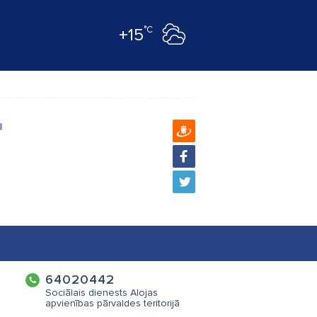
°C
+15
64020442
Sociālais dienests Alojas
apvienības pārvaldes teritorijā