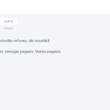
svētd.
Slēgts
ritoriālo reformu, tās rezultātā
ts, Umurgas pagasts, Vidrižu pagasts,