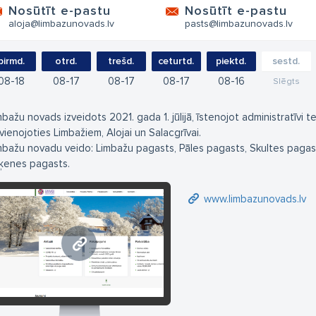
Nosūtīt e-pastu
Nosūtīt e-pastu
aloja@limbazunovads.lv
pasts@limbazunovads.lv
pirmd.
otrd.
trešd.
ceturtd.
piektd.
sestd.
08
18
08
17
08
17
08
17
08
16
Slēgts
mbažu novads izveidots 2021. gada 1. jūlijā, īstenojot administratīvi te
vienojoties Limbažiem, Alojai un Salacgrīvai.
mbažu novadu veido: Limbažu pagasts, Pāles pagasts, Skultes pagas
ļķenes pagasts.
www.limbazunovads.lv
www.limbazunovads.lv