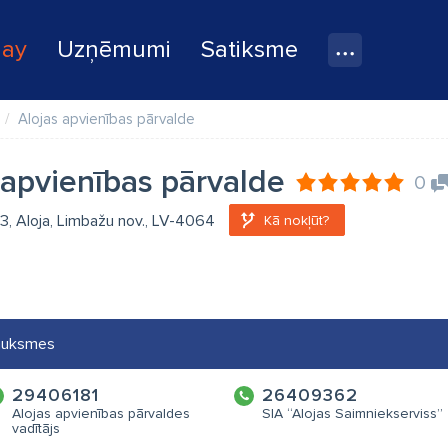
lay
Uzņēmumi
Satiksme
Alojas apvienības pārvalde
 apvienības pārvalde
0
 13, Aloja, Limbažu nov., LV-4064
Kā nokļūt?
auksmes
29406181
26409362
Alojas apvienības pārvaldes
SIA “Alojas Saimniekserviss”
vadītājs