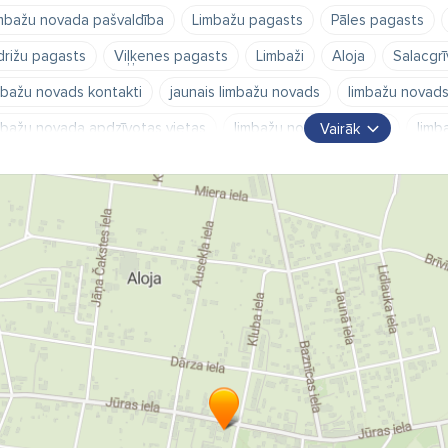
mbažu novada pašvaldība
Limbažu pagasts
Pāles pagasts
drižu pagasts
Viļķenes pagasts
Limbaži
Aloja
Salacgrī
mbažu novads kontakti
jaunais limbažu novads
limbažu novads
mbažu novada apdzīvotas vietas
limbažu novads pagasti
limb
Vairāk
mbažu novada bāriņtiesa
limbažu novada bibliotēkas
limbažu
mbažu novada dzimtsarakstu nodaļa
limbažu nov
limbažu nova
lgavkrasti
Pāle
Puikule