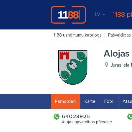
1188 p
LV
1188 uzņēmumu katalogs
Pašvaldības
Alojas
Jūras iela
Pamatdati
Karte
Foto
Ats
64023925
Alojas apvienības pārvalde