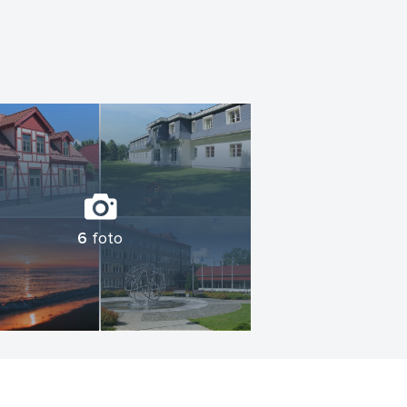
6
foto