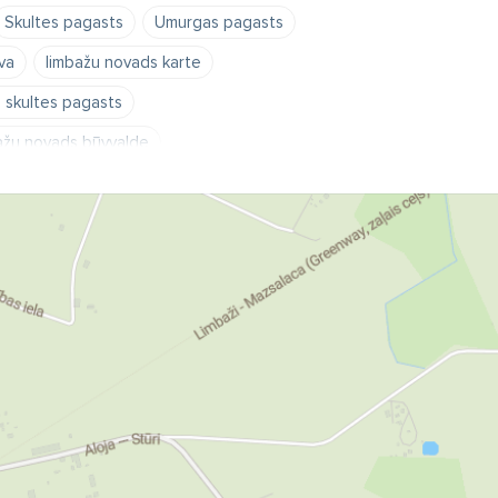
Skultes pagasts
Umurgas pagasts
va
limbažu novads karte
 skultes pagasts
ažu novads būvvalde
 novada dome
ds pasta indekss
Liepupe
Tūja