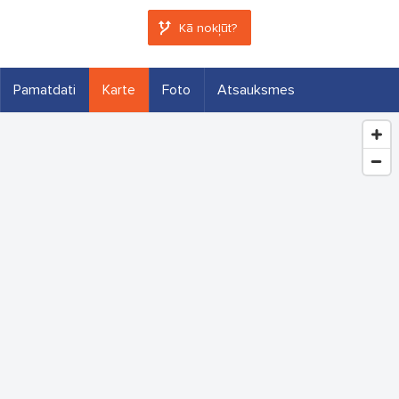
Kā nokļūt?
Pamatdati
Karte
Foto
Atsauksmes