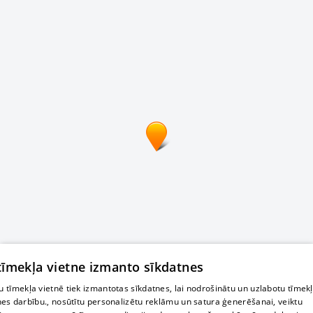
 tīmekļa vietne izmanto sīkdatnes
 tīmekļa vietnē tiek izmantotas sīkdatnes, lai nodrošinātu un uzlabotu tīmek
nes darbību., nosūtītu personalizētu reklāmu un satura ģenerēšanai, veiktu