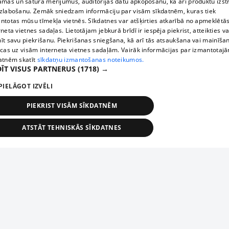
āmas un satura mērījumus, auditorijas datu apkopošanu, kā arī produktu izst
zlabošanu. Zemāk sniedzam informāciju par visām sīkdatnēm, kuras tiek
ntotas mūsu tīmekļa vietnēs. Sīkdatnes var atšķirties atkarībā no apmeklētā
rneta vietnes sadaļas. Lietotājam jebkurā brīdī ir iespēja piekrist, atteikties va
īt savu piekrišanu. Piekrišanas sniegšana, kā arī tās atsaukšana vai mainīša
ecas uz visām interneta vietnes sadaļām. Vairāk informācijas par izmantotaj
atnēm skatīt
sīkdatņu izmantošanas noteikumos.
ĪT VISUS PARTNERUS
(1718) →
PIELĀGOT IZVĒLI
PIEKRIST VISĀM SĪKDATNĒM
ATSTĀT TEHNISKĀS SĪKDATNES
TEHNISKĀS/OBLIGĀTĀS
STATISTIKAS
MĒRĶĒŠANA
FUNKCIONĀLĀS
NEKLASIFICĒTĀS
ehniskās/obligātās
Statistikas
Mērķēšana
Funkcionālās
Neklasificēt