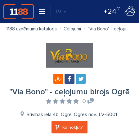
°C
+24
LV
1188 uzņēmumu katalogs
Ceļojumi
"Via Bono" - ceļojumu birojs Ogrē
"Via Bono" - ceļojumu birojs Ogrē
0
Brīvības iela 4b, Ogre, Ogres nov., LV-5001
Kā nokļūt?