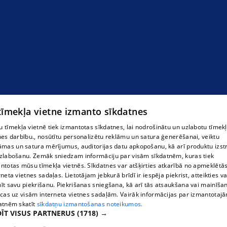
ceļojumi ar lidmašīnu
 tīmekļa vietne izmanto sīkdatnes
 tīmekļa vietnē tiek izmantotas sīkdatnes, lai nodrošinātu un uzlabotu tīmek
nes darbību., nosūtītu personalizētu reklāmu un satura ģenerēšanai, veiktu
āmas un satura mērījumus, auditorijas datu apkopošanu, kā arī produktu izst
zlabošanu. Zemāk sniedzam informāciju par visām sīkdatnēm, kuras tiek
ntotas mūsu tīmekļa vietnēs. Sīkdatnes var atšķirties atkarībā no apmeklētā
rneta vietnes sadaļas. Lietotājam jebkurā brīdī ir iespēja piekrist, atteikties va
īt savu piekrišanu. Piekrišanas sniegšana, kā arī tās atsaukšana vai mainīša
ecas uz visām interneta vietnes sadaļām. Vairāk informācijas par izmantotaj
atnēm skatīt
sīkdatņu izmantošanas noteikumos.
ĪT VISUS PARTNERUS
(1718) →