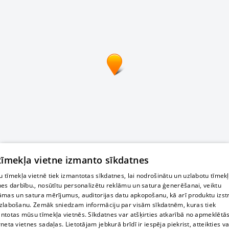
 tīmekļa vietne izmanto sīkdatnes
 tīmekļa vietnē tiek izmantotas sīkdatnes, lai nodrošinātu un uzlabotu tīmek
nes darbību., nosūtītu personalizētu reklāmu un satura ģenerēšanai, veiktu
āmas un satura mērījumus, auditorijas datu apkopošanu, kā arī produktu izst
zlabošanu. Zemāk sniedzam informāciju par visām sīkdatnēm, kuras tiek
ntotas mūsu tīmekļa vietnēs. Sīkdatnes var atšķirties atkarībā no apmeklētā
rneta vietnes sadaļas. Lietotājam jebkurā brīdī ir iespēja piekrist, atteikties va