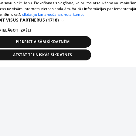
īt savu piekrišanu. Piekrišanas sniegšana, kā arī tās atsaukšana vai mainīša
ecas uz visām interneta vietnes sadaļām. Vairāk informācijas par izmantotaj
atnēm skatīt
sīkdatņu izmantošanas noteikumos.
ĪT VISUS PARTNERUS
(1718) →
PIELĀGOT IZVĒLI
PIEKRIST VISĀM SĪKDATNĒM
ATSTĀT TEHNISKĀS SĪKDATNES
TEHNISKĀS/OBLIGĀTĀS
STATISTIKAS
MĒRĶĒŠANA
FUNKCIONĀLĀS
NEKLASIFICĒTĀS
ehniskās/obligātās
Statistikas
Mērķēšana
Funkcionālās
Neklasificēt
niskās/obligātās sīkdatnes nepieciešamas, lai lietotājs varētu brīvi apmeklēt un pārlūk
Piesaki savu uzņēmumu
ekļa vietni un izmantot tās piedāvātās iespējas. Bez šīm sīkdatnēm tīmekļa vietne neva
nvērtīgi darboties un sniegt lietotājam nepieciešamo informāciju.
Ja tavs uzņēmums nav mūsu datubāzē, aizpildi vienkāršu