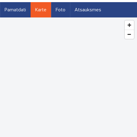
Pamatdati
Karte
Foto
Atsauksmes