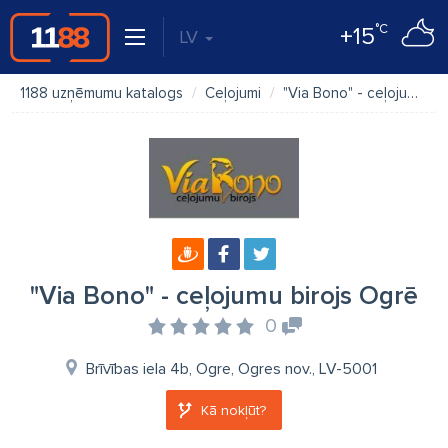
°C
+15
LV
1188 uzņēmumu katalogs
Ceļojumi
"Via Bono" - ceļojumu birojs Ogrē
"Via Bono" - ceļojumu birojs Ogrē
0
Brīvības iela 4b, Ogre, Ogres nov., LV-5001
Kā nokļūt?