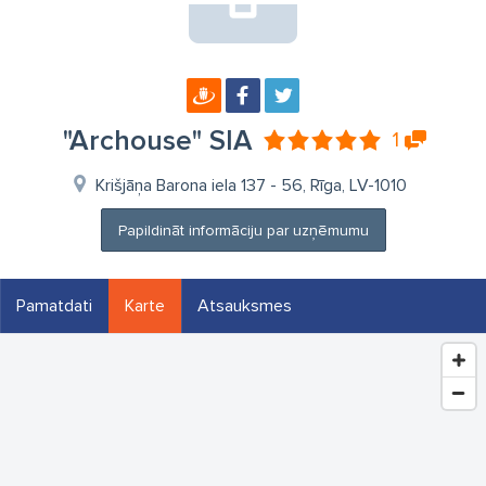
"Archouse" SIA
1
Krišjāņa Barona iela 137 - 56, Rīga, LV-1010
Papildināt informāciju par uzņēmumu
Pamatdati
Karte
Atsauksmes