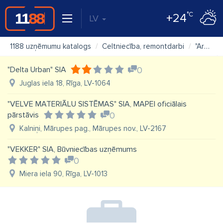
°C
+24
LV
1188 uzņēmumu katalogs
Celtniecība, remontdarbi
"Archouse" SIA
"Delta Urban" SIA
0
Juglas iela 18, Rīga, LV-1064
"VELVE MATERIĀLU SISTĒMAS" SIA, MAPEI oficiālais
pārstāvis
0
Kalniņi, Mārupes pag., Mārupes nov., LV-2167
"VEKKER" SIA, Būvniecības uzņēmums
0
Miera iela 90, Rīga, LV-1013