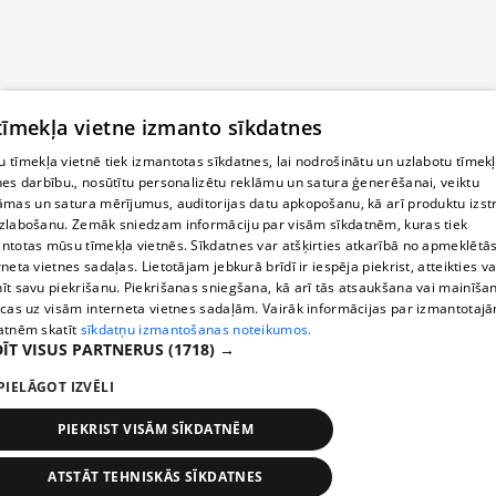
 tīmekļa vietne izmanto sīkdatnes
 tīmekļa vietnē tiek izmantotas sīkdatnes, lai nodrošinātu un uzlabotu tīmek
nes darbību., nosūtītu personalizētu reklāmu un satura ģenerēšanai, veiktu
āmas un satura mērījumus, auditorijas datu apkopošanu, kā arī produktu izst
zlabošanu. Zemāk sniedzam informāciju par visām sīkdatnēm, kuras tiek
ntotas mūsu tīmekļa vietnēs. Sīkdatnes var atšķirties atkarībā no apmeklētā
rneta vietnes sadaļas. Lietotājam jebkurā brīdī ir iespēja piekrist, atteikties va
īt savu piekrišanu. Piekrišanas sniegšana, kā arī tās atsaukšana vai mainīša
ecas uz visām interneta vietnes sadaļām. Vairāk informācijas par izmantotaj
atnēm skatīt
sīkdatņu izmantošanas noteikumos.
ĪT VISUS PARTNERUS
(1718) →
PIELĀGOT IZVĒLI
PIEKRIST VISĀM SĪKDATNĒM
ATSTĀT TEHNISKĀS SĪKDATNES