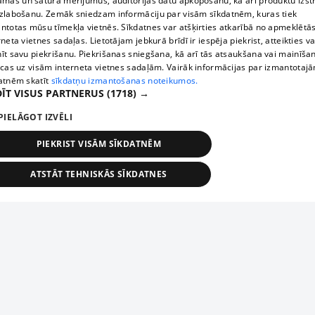
āmas un satura mērījumus, auditorijas datu apkopošanu, kā arī produktu izst
zlabošanu. Zemāk sniedzam informāciju par visām sīkdatnēm, kuras tiek
ntotas mūsu tīmekļa vietnēs. Sīkdatnes var atšķirties atkarībā no apmeklētā
rneta vietnes sadaļas. Lietotājam jebkurā brīdī ir iespēja piekrist, atteikties va
īt savu piekrišanu. Piekrišanas sniegšana, kā arī tās atsaukšana vai mainīša
ecas uz visām interneta vietnes sadaļām. Vairāk informācijas par izmantotaj
atnēm skatīt
sīkdatņu izmantošanas noteikumos.
ĪT VISUS PARTNERUS
(1718) →
PIELĀGOT IZVĒLI
PIEKRIST VISĀM SĪKDATNĒM
ATSTĀT TEHNISKĀS SĪKDATNES
TEHNISKĀS/OBLIGĀTĀS
STATISTIKAS
MĒRĶĒŠANA
FUNKCIONĀLĀS
NEKLASIFICĒTĀS
ehniskās/obligātās
Statistikas
Mērķēšana
Funkcionālās
Neklasificēt