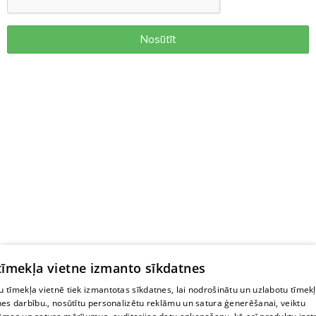
Nosūtīt
 tīmekļa vietne izmanto sīkdatnes
 tīmekļa vietnē tiek izmantotas sīkdatnes, lai nodrošinātu un uzlabotu tīmek
nes darbību., nosūtītu personalizētu reklāmu un satura ģenerēšanai, veiktu