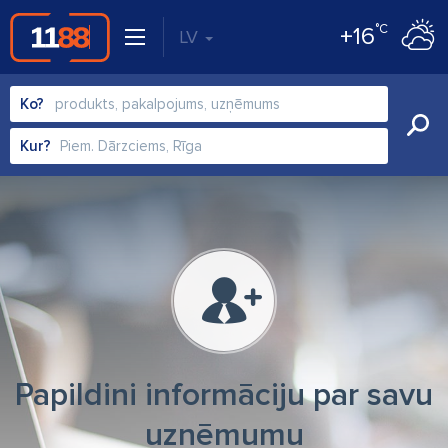
°C
+16
LV
Ko?
Kur?
Papildini informāciju par savu
uzņēmumu