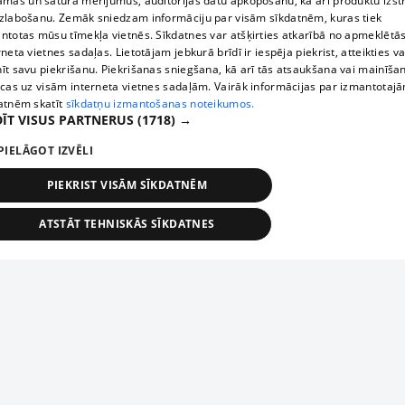
āmas un satura mērījumus, auditorijas datu apkopošanu, kā arī produktu izst
zlabošanu. Zemāk sniedzam informāciju par visām sīkdatnēm, kuras tiek
ntotas mūsu tīmekļa vietnēs. Sīkdatnes var atšķirties atkarībā no apmeklētā
rneta vietnes sadaļas. Lietotājam jebkurā brīdī ir iespēja piekrist, atteikties va
īt savu piekrišanu. Piekrišanas sniegšana, kā arī tās atsaukšana vai mainīša
ecas uz visām interneta vietnes sadaļām. Vairāk informācijas par izmantotaj
atnēm skatīt
sīkdatņu izmantošanas noteikumos.
ĪT VISUS PARTNERUS
(1718) →
PIELĀGOT IZVĒLI
PIEKRIST VISĀM SĪKDATNĒM
ATSTĀT TEHNISKĀS SĪKDATNES
TEHNISKĀS/OBLIGĀTĀS
STATISTIKAS
MĒRĶĒŠANA
FUNKCIONĀLĀS
NEKLASIFICĒTĀS
ehniskās/obligātās
Statistikas
Mērķēšana
Funkcionālās
Neklasificēt