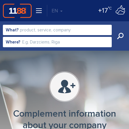
°C
+17
EN
What?
Where?
Complement information
about your company