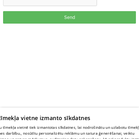
Send
 tīmekļa vietne izmanto sīkdatnes
 tīmekļa vietnē tiek izmantotas sīkdatnes, lai nodrošinātu un uzlabotu tīmek
nes darbību., nosūtītu personalizētu reklāmu un satura ģenerēšanai, veiktu