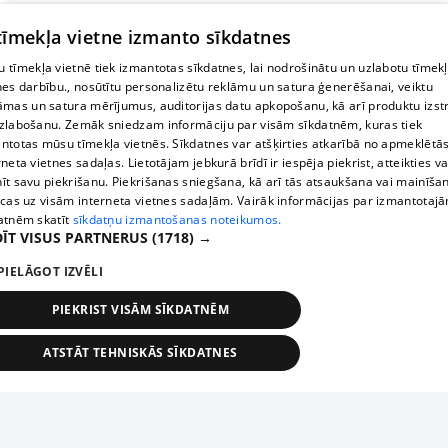
 tīmekļa vietne izmanto sīkdatnes
 tīmekļa vietnē tiek izmantotas sīkdatnes, lai nodrošinātu un uzlabotu tīmek
nes darbību., nosūtītu personalizētu reklāmu un satura ģenerēšanai, veiktu
āmas un satura mērījumus, auditorijas datu apkopošanu, kā arī produktu izst
zlabošanu. Zemāk sniedzam informāciju par visām sīkdatnēm, kuras tiek
ntotas mūsu tīmekļa vietnēs. Sīkdatnes var atšķirties atkarībā no apmeklētā
rneta vietnes sadaļas. Lietotājam jebkurā brīdī ir iespēja piekrist, atteikties va
īt savu piekrišanu. Piekrišanas sniegšana, kā arī tās atsaukšana vai mainīša
ecas uz visām interneta vietnes sadaļām. Vairāk informācijas par izmantotaj
atnēm skatīt
sīkdatņu izmantošanas noteikumos.
ĪT VISUS PARTNERUS
(1718) →
PIELĀGOT IZVĒLI
PIEKRIST VISĀM SĪKDATNĒM
ATSTĀT TEHNISKĀS SĪKDATNES
TEHNISKĀS/OBLIGĀTĀS
STATISTIKAS
MĒRĶĒŠANA
FUNKCIONĀLĀS
NEKLASIFICĒTĀS