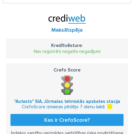
Maksātspēja
Kredītvēsture:
Nav reģistrēti negatīvi negadījumi
Crefo Score
"Autests" SIA, Jūrmalas tehniskās apskates stacija
CrefoScore izmaiņas pēdējo 7 dienu laikā
Kas ir CrefoScore?
Indekss saistību neizpildes varbūtības riska novērtēšanai