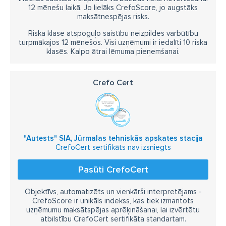
12 mēnešu laikā. Jo lielāks CrefoScore, jo augstāks
maksātnespējas risks.
Riska klase atspoguļo saistību neizpildes varbūtību
turpmākajos 12 mēnešos. Visi uzņēmumi ir iedalīti 10 riska
klasēs. Kalpo ātrai lēmuma pieņemšanai.
Crefo Cert
"Autests" SIA, Jūrmalas tehniskās apskates stacija
CrefoCert sertifikāts nav izsniegts
Pasūti CrefoCert
Objektīvs, automatizēts un vienkārši interpretējams -
CrefoScore ir unikāls indekss, kas tiek izmantots
uzņēmumu maksātspējas aprēķināšanai, lai izvērtētu
atbilstību CrefoCert sertifikāta standartam.