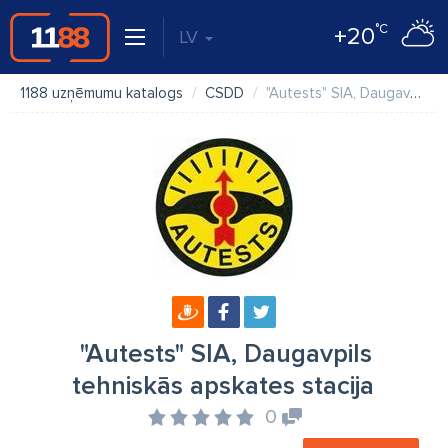
°C
+20
LV
1188 uzņēmumu katalogs
CSDD
"Autests" SIA, Daugavpils tehniskās apskates stacija
"Autests" SIA, Daugavpils
tehniskās apskates stacija
0