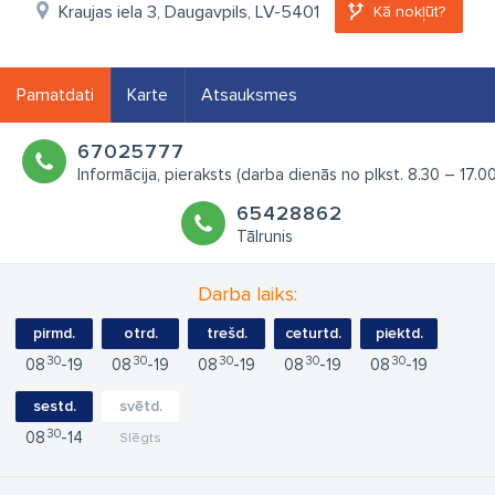
Kraujas iela 3, Daugavpils, LV-5401
Kā nokļūt?
Pamatdati
Karte
Atsauksmes
67025777
Informācija, pieraksts (darba dienās no plkst. 8.30 – 17.00
65428862
Tālrunis
Darba laiks:
pirmd.
otrd.
trešd.
ceturtd.
piektd.
30
30
30
30
30
08
19
08
19
08
19
08
19
08
19
sestd.
svētd.
30
08
14
Slēgts