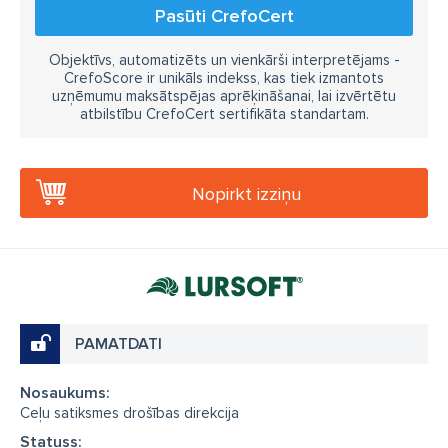
Pasūti CrefoCert
Objektīvs, automatizēts un vienkārši interpretējams -
CrefoScore ir unikāls indekss, kas tiek izmantots
uzņēmumu maksātspējas aprēķināšanai, lai izvērtētu
atbilstību CrefoCert sertifikāta standartam.
Nopirkt izziņu
PAMATDATI
Nosaukums:
Ceļu satiksmes drošības direkcija
Statuss: