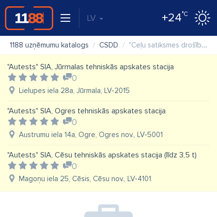
°C
+24
LV
1188 uzņēmumu katalogs
CSDD
"Ceļu satiksmes drošības direkcija (CSDD)" VAS, Jūrmalas klientu apkalpošanas centrs
"Autests" SIA, Jūrmalas tehniskās apskates stacija
0
Lielupes iela 28a, Jūrmala, LV-2015
"Autests" SIA, Ogres tehniskās apskates stacija
0
Austrumu iela 14a, Ogre, Ogres nov., LV-5001
"Autests" SIA, Cēsu tehniskās apskates stacija (līdz 3,5 t)
0
Magoņu iela 25, Cēsis, Cēsu nov., LV-4101