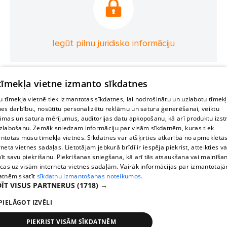
Iegūt pilnu juridisko informāciju
 tīmekļa vietne izmanto sīkdatnes
 tīmekļa vietnē tiek izmantotas sīkdatnes, lai nodrošinātu un uzlabotu tīmek
nes darbību., nosūtītu personalizētu reklāmu un satura ģenerēšanai, veiktu
āmas un satura mērījumus, auditorijas datu apkopošanu, kā arī produktu izst
zlabošanu. Zemāk sniedzam informāciju par visām sīkdatnēm, kuras tiek
ntotas mūsu tīmekļa vietnēs. Sīkdatnes var atšķirties atkarībā no apmeklētā
rneta vietnes sadaļas. Lietotājam jebkurā brīdī ir iespēja piekrist, atteikties va
īt savu piekrišanu. Piekrišanas sniegšana, kā arī tās atsaukšana vai mainīša
ecas uz visām interneta vietnes sadaļām. Vairāk informācijas par izmantotaj
atnēm skatīt
sīkdatņu izmantošanas noteikumos.
ĪT VISUS PARTNERUS
(1718) →
PIELĀGOT IZVĒLI
PIEKRIST VISĀM SĪKDATNĒM