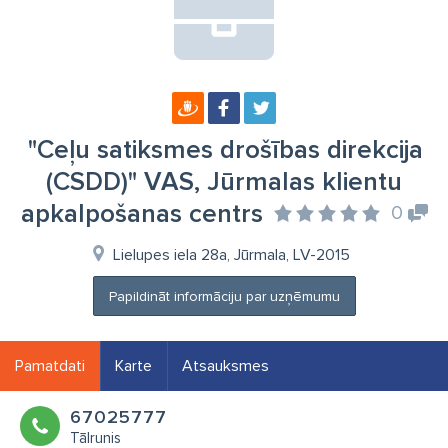
"Ceļu satiksmes drošības direkcija
(CSDD)" VAS, Jūrmalas klientu
apkalpošanas centrs
0
Lielupes iela 28a, Jūrmala, LV-2015
Papildināt informāciju par uzņēmumu
Pamatdati
Karte
Atsauksmes
67025777
Tālrunis