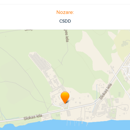
Nozare:
CSDD