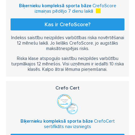
Biķernieku kompleksā sporta bāze
CrefoScore
izmaiņas pēdējo 7 dienu laikā
Kas ir CrefoScore?
Indekss saistību neizpildes varbūtības riska novērtēšanai
12 mēnešu laikā. Jo lielāks CrefoScore, jo augstāks
maksātnespējas risks.
Riska klase atspoguļo saistību neizpildes varbūtību
turpmākajos 12 mēnešos. Visi uzņēmumi ir iedalīti 10 riska
klasēs. Kalpo ātrai lēmuma pieņemšanai.
Crefo Cert
Biķernieku kompleksā sporta bāze
CrefoCert
sertifikāts nav izsniegts