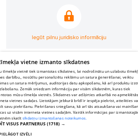
Iegūt pilnu juridisko informāciju
 tīmekļa vietne izmanto sīkdatnes
 tīmekļa vietnē tiek izmantotas sīkdatnes, lai nodrošinātu un uzlabotu tīmek
nes darbību., nosūtītu personalizētu reklāmu un satura ģenerēšanai, veiktu
āmas un satura mērījumus, auditorijas datu apkopošanu, kā arī produktu izst
zlabošanu. Zemāk sniedzam informāciju par visām sīkdatnēm, kuras tiek
ntotas mūsu tīmekļa vietnēs. Sīkdatnes var atšķirties atkarībā no apmeklētā
rneta vietnes sadaļas. Lietotājam jebkurā brīdī ir iespēja piekrist, atteikties va
īt savu piekrišanu. Piekrišanas sniegšana, kā arī tās atsaukšana vai mainīša
ecas uz visām interneta vietnes sadaļām. Vairāk informācijas par izmantotaj
atnēm skatīt
sīkdatņu izmantošanas noteikumos.
ĪT VISUS PARTNERUS
(1718) →
PIELĀGOT IZVĒLI