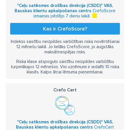
"Ceļu satiksmes drošības direkcija (CSDD)" VAS,
Bauskas klientu apkalpošanas centrs
CrefoScore
izmaiņas pēdējo 7 dienu laikā
Kas ir CrefoScore?
Indekss saistību neizpildes varbūtības riska novērtēšanai
12 mēnešu laikā. Jo lielāks CrefoScore, jo augstāks
maksātnespējas risks.
Riska klase atspoguļo saistību neizpildes varbūtību
turpmākajos 12 mēnešos. Visi uzņēmumi ir iedalīti 10 riska
klasēs. Kalpo ātrai lēmuma pieņemšanai.
Crefo Cert
"Ceļu satiksmes drošības direkcija (CSDD)" VAS,
Bauskas klientu apkalpošanas centrs
CrefoCert