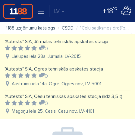
°C
+18
LV
1188 uzņēmumu katalogs
CSDD
"Ceļu satiksmes drošības direkcija (CSDD)" VAS, Rīgas klientu apkalpošanas centrs
"Autests" SIA, Jūrmalas tehniskās apskates stacija
0
Lielupes iela 28a, Jūrmala, LV-2015
"Autests" SIA, Ogres tehniskās apskates stacija
0
Austrumu iela 14a, Ogre, Ogres nov., LV-5001
"Autests" SIA, Cēsu tehniskās apskates stacija (līdz 3,5 t)
0
Magoņu iela 25, Cēsis, Cēsu nov., LV-4101