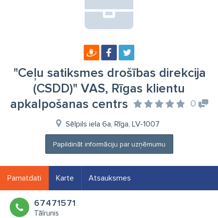
"Ceļu satiksmes drošības direkcija
(CSDD)" VAS, Rīgas klientu
apkalpošanas centrs
0
Sēlpils iela 6a, Rīga, LV-1007
Papildināt informāciju par uzņēmumu
Pamatdati
Karte
Atsauksmes
67471571
Tālrunis