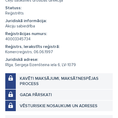
Ceļu satiksmes drošības direkcija
Statuss:
Reģistrēts
Juridiskā informācija:
Akciju sabiedrība
Reģistrācijas numurs:
40003345734
Reģistrs, Ierakstīts reģistrā:
Komercreģistrs, 06.06.1997
Juridiskā adrese:
Rīga, Sergeja Eizenšteina iela 6, LV-1079
KAVĒTI MAKSĀJUMI, MAKSĀTNESPĒJAS
PROCESS
GADA PĀRSKATI
VĒSTURISKIE NOSAUKUMI UN ADRESES