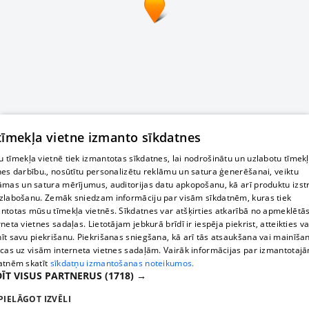
 tīmekļa vietne izmanto sīkdatnes
 tīmekļa vietnē tiek izmantotas sīkdatnes, lai nodrošinātu un uzlabotu tīmek
nes darbību., nosūtītu personalizētu reklāmu un satura ģenerēšanai, veiktu
āmas un satura mērījumus, auditorijas datu apkopošanu, kā arī produktu izst
zlabošanu. Zemāk sniedzam informāciju par visām sīkdatnēm, kuras tiek
ntotas mūsu tīmekļa vietnēs. Sīkdatnes var atšķirties atkarībā no apmeklētā
rneta vietnes sadaļas. Lietotājam jebkurā brīdī ir iespēja piekrist, atteikties va
īt savu piekrišanu. Piekrišanas sniegšana, kā arī tās atsaukšana vai mainīša
ecas uz visām interneta vietnes sadaļām. Vairāk informācijas par izmantotaj
atnēm skatīt
sīkdatņu izmantošanas noteikumos.
ĪT VISUS PARTNERUS
(1718) →
PIELĀGOT IZVĒLI