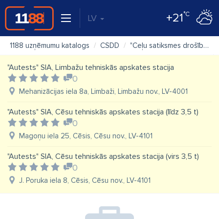
°C
+21
LV
1188 uzņēmumu katalogs
CSDD
"Ceļu satiksmes drošības direkcija (CSDD)" VAS, Jēkabpils klientu apkalpošanas centrs
"Autests" SIA, Limbažu tehniskās apskates stacija
0
Mehanizācijas iela 8a, Limbaži, Limbažu nov., LV-4001
"Autests" SIA, Cēsu tehniskās apskates stacija (līdz 3,5 t)
0
Magoņu iela 25, Cēsis, Cēsu nov., LV-4101
"Autests" SIA, Cēsu tehniskās apskates stacija (virs 3,5 t)
0
J. Poruka iela 8, Cēsis, Cēsu nov., LV-4101