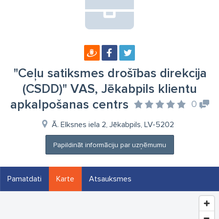
"Ceļu satiksmes drošības direkcija
(CSDD)" VAS, Jēkabpils klientu
apkalpošanas centrs
0
Ā. Elksnes iela 2, Jēkabpils, LV-5202
Papildināt informāciju par uzņēmumu
Pamatdati
Karte
Atsauksmes