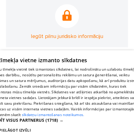
Iegūt pilnu juridisko informāciju
 tīmekļa vietne izmanto sīkdatnes
 tīmekļa vietnē tiek izmantotas sīkdatnes, lai nodrošinātu un uzlabotu tīmek
nes darbību., nosūtītu personalizētu reklāmu un satura ģenerēšanai, veiktu
āmas un satura mērījumus, auditorijas datu apkopošanu, kā arī produktu izst
zlabošanu. Zemāk sniedzam informāciju par visām sīkdatnēm, kuras tiek
ntotas mūsu tīmekļa vietnēs. Sīkdatnes var atšķirties atkarībā no apmeklētā
rneta vietnes sadaļas. Lietotājam jebkurā brīdī ir iespēja piekrist, atteikties va
īt savu piekrišanu. Piekrišanas sniegšana, kā arī tās atsaukšana vai mainīša
ecas uz visām interneta vietnes sadaļām. Vairāk informācijas par izmantotaj
atnēm skatīt
sīkdatņu izmantošanas noteikumos.
ĪT VISUS PARTNERUS
(1718) →
PIELĀGOT IZVĒLI