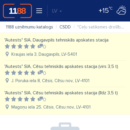
°C
+15
LV
1188 uzņēmumu katalogs
CSDD
"Ceļu satiksmes drošības direkcija (CSDD)" VAS, Balvu klientu apkalpošanas centrs
"Autests" SIA, Daugavpils tehniskās apskates stacija
0
Kraujas iela 3, Daugavpils, LV-5401
"Autests" SIA, Cēsu tehniskās apskates stacija (virs 3,5 t)
0
J. Poruka iela 8, Cēsis, Cēsu nov., LV-4101
"Autests" SIA, Cēsu tehniskās apskates stacija (līdz 3,5 t)
0
Magoņu iela 25, Cēsis, Cēsu nov., LV-4101