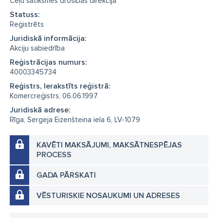
Ceļu satiksmes drošības direkcija
Statuss:
Reģistrēts
Juridiskā informācija:
Akciju sabiedrība
Reģistrācijas numurs:
40003345734
Reģistrs, Ierakstīts reģistrā:
Komercreģistrs, 06.06.1997
Juridiskā adrese:
Rīga, Sergeja Eizenšteina iela 6, LV-1079
KAVĒTI MAKSĀJUMI, MAKSĀTNESPĒJAS
PROCESS
GADA PĀRSKATI
VĒSTURISKIE NOSAUKUMI UN ADRESES