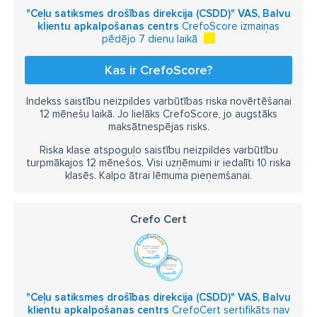
"Ceļu satiksmes drošības direkcija (CSDD)" VAS, Balvu
klientu apkalpošanas centrs
CrefoScore izmaiņas
pēdējo 7 dienu laikā
Kas ir CrefoScore?
Indekss saistību neizpildes varbūtības riska novērtēšanai
12 mēnešu laikā. Jo lielāks CrefoScore, jo augstāks
maksātnespējas risks.
Riska klase atspoguļo saistību neizpildes varbūtību
turpmākajos 12 mēnešos. Visi uzņēmumi ir iedalīti 10 riska
klasēs. Kalpo ātrai lēmuma pieņemšanai.
Crefo Cert
"Ceļu satiksmes drošības direkcija (CSDD)" VAS, Balvu
klientu apkalpošanas centrs
CrefoCert sertifikāts nav