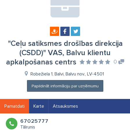
"Ceļu satiksmes drošības direkcija
(CSDD)" VAS, Balvu klientu
apkalpošanas centrs
0
Robežiela 1, Balvi, Balvu nov., LV-4501
Papildināt informāciju par uzņēmumu
Pamatdati
Karte
Atsauksmes
67025777
Tālrunis