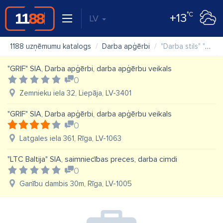
°C
+13
LV
1188 uzņēmumu katalogs
Darba apģērbi
"Darba stils" "Palīgs un Ko" SIA veikals
"GRIF" SIA, Darba apģērbi, darba apģērbu veikals
0
Zemnieku iela 32, Liepāja, LV-3401
"GRIF" SIA, Darba apģērbi, darba apģērbu veikals
0
Latgales iela 361, Rīga, LV-1063
"LTC Baltija" SIA, saimniecības preces, darba cimdi
0
Ganību dambis 30m, Rīga, LV-1005