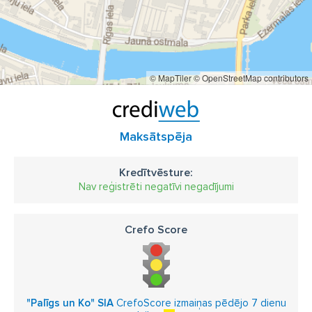
© MapTiler
© OpenStreetMap contributors
Maksātspēja
Kredītvēsture:
Nav reģistrēti negatīvi negadījumi
Crefo Score
"Palīgs un Ko" SIA
CrefoScore izmaiņas pēdējo 7 dienu