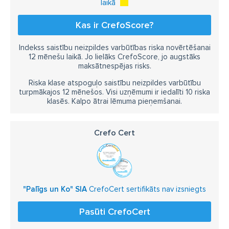
laikā
Kas ir CrefoScore?
Indekss saistību neizpildes varbūtības riska novērtēšanai
12 mēnešu laikā. Jo lielāks CrefoScore, jo augstāks
maksātnespējas risks.
Riska klase atspoguļo saistību neizpildes varbūtību
turpmākajos 12 mēnešos. Visi uzņēmumi ir iedalīti 10 riska
klasēs. Kalpo ātrai lēmuma pieņemšanai.
Crefo Cert
"Palīgs un Ko" SIA
CrefoCert sertifikāts nav izsniegts
Pasūti CrefoCert