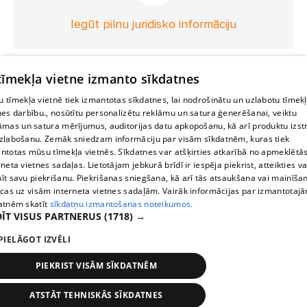
Iegūt pilnu juridisko informāciju
 tīmekļa vietne izmanto sīkdatnes
 tīmekļa vietnē tiek izmantotas sīkdatnes, lai nodrošinātu un uzlabotu tīmek
nes darbību., nosūtītu personalizētu reklāmu un satura ģenerēšanai, veiktu
āmas un satura mērījumus, auditorijas datu apkopošanu, kā arī produktu izst
zlabošanu. Zemāk sniedzam informāciju par visām sīkdatnēm, kuras tiek
ntotas mūsu tīmekļa vietnēs. Sīkdatnes var atšķirties atkarībā no apmeklētā
rneta vietnes sadaļas. Lietotājam jebkurā brīdī ir iespēja piekrist, atteikties va
īt savu piekrišanu. Piekrišanas sniegšana, kā arī tās atsaukšana vai mainīša
ecas uz visām interneta vietnes sadaļām. Vairāk informācijas par izmantotaj
atnēm skatīt
sīkdatņu izmantošanas noteikumos.
ĪT VISUS PARTNERUS
(1718) →
PIELĀGOT IZVĒLI
PIEKRIST VISĀM SĪKDATNĒM
ATSTĀT TEHNISKĀS SĪKDATNES