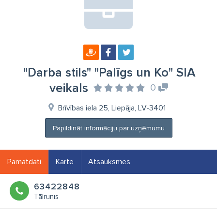
"Darba stils" "Palīgs un Ko" SIA
veikals
0
Brīvības iela 25, Liepāja, LV-3401
Papildināt informāciju par uzņēmumu
Pamatdati
Karte
Atsauksmes
63422848
Tālrunis