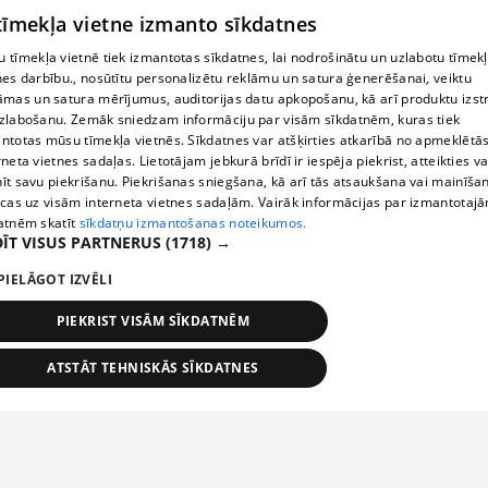
 tīmekļa vietne izmanto sīkdatnes
 tīmekļa vietnē tiek izmantotas sīkdatnes, lai nodrošinātu un uzlabotu tīmek
nes darbību., nosūtītu personalizētu reklāmu un satura ģenerēšanai, veiktu
āmas un satura mērījumus, auditorijas datu apkopošanu, kā arī produktu izst
zlabošanu. Zemāk sniedzam informāciju par visām sīkdatnēm, kuras tiek
ntotas mūsu tīmekļa vietnēs. Sīkdatnes var atšķirties atkarībā no apmeklētā
rneta vietnes sadaļas. Lietotājam jebkurā brīdī ir iespēja piekrist, atteikties va
īt savu piekrišanu. Piekrišanas sniegšana, kā arī tās atsaukšana vai mainīša
ecas uz visām interneta vietnes sadaļām. Vairāk informācijas par izmantotaj
atnēm skatīt
sīkdatņu izmantošanas noteikumos.
ĪT VISUS PARTNERUS
(1718) →
PIELĀGOT IZVĒLI
PIEKRIST VISĀM SĪKDATNĒM
ATSTĀT TEHNISKĀS SĪKDATNES
TEHNISKĀS/OBLIGĀTĀS
STATISTIKAS
MĒRĶĒŠANA
FUNKCIONĀLĀS
NEKLASIFICĒTĀS