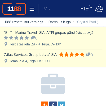
°C
+19
LV
1188 uzņēmumu katalogs
Darbs uz kuģa
"Crystal Pool (Latvia)" SIA
''Griffin Marine Travel'' SIA, ATPI grupas pārstāvis Latvijā
0
Tērbatas iela 28 - 4, Rīga, LV-1011
"Atlas Services Group Latvia" SIA
0
Toma iela 4, Rīga, LV-1003