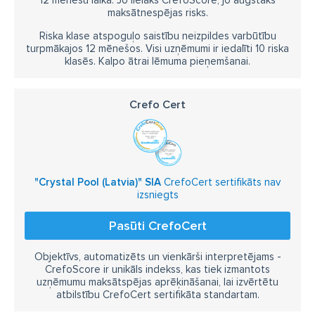
12 mēnešu laikā. Jo lielāks CrefoScore, jo augstāks
maksātnespējas risks.
Riska klase atspoguļo saistību neizpildes varbūtību
turpmākajos 12 mēnešos. Visi uzņēmumi ir iedalīti 10 riska
klasēs. Kalpo ātrai lēmuma pieņemšanai.
Crefo Cert
"Crystal Pool (Latvia)" SIA
CrefoCert sertifikāts nav
izsniegts
Pasūti CrefoCert
Objektīvs, automatizēts un vienkārši interpretējams -
CrefoScore ir unikāls indekss, kas tiek izmantots
uzņēmumu maksātspējas aprēķināšanai, lai izvērtētu
atbilstību CrefoCert sertifikāta standartam.