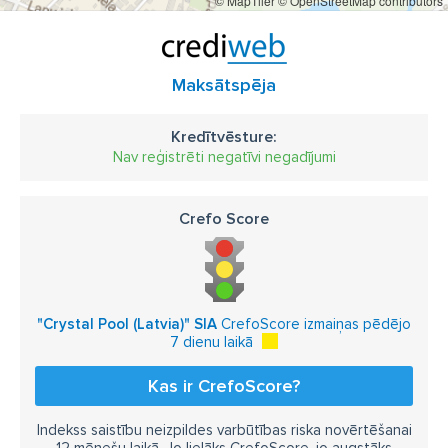
© MapTiler
© OpenStreetMap contributors
Maksātspēja
Kredītvēsture:
Nav reģistrēti negatīvi negadījumi
Crefo Score
"Crystal Pool (Latvia)" SIA
CrefoScore izmaiņas pēdējo
7 dienu laikā
Kas ir CrefoScore?
Indekss saistību neizpildes varbūtības riska novērtēšanai