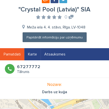
"Crystal Pool (Latvia)" SIA
0
Meža iela 4, 4. stāvs, Rīga, LV-1048
Papildināt informāciju par uzņēmumu
Pamatdati
Karte
Atsauksmes
67277772
Tālrunis
Nozare:
Darbs uz kuģa