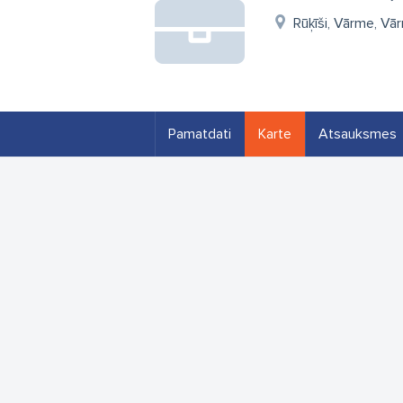
Rūķīši, Vārme, Vā
Pamatdati
Karte
Atsauksmes