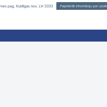
rmes pag., Kuldīgas nov., LV-3333
Papildināt informāciju par uz