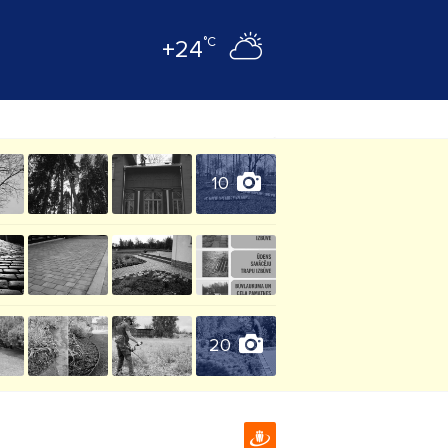
°C
+24
10
20