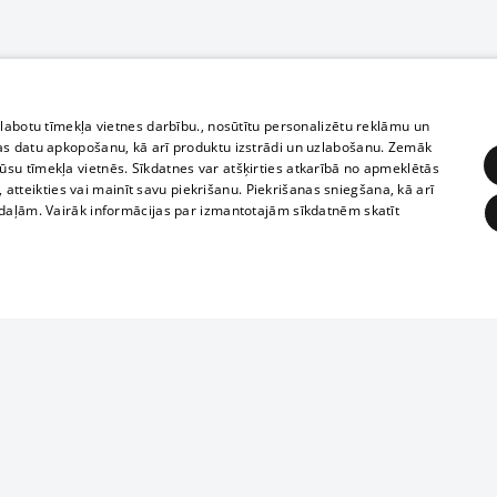
zlabotu tīmekļa vietnes darbību., nosūtītu personalizētu reklāmu un
as datu apkopošanu, kā arī produktu izstrādi un uzlabošanu. Zemāk
su tīmekļa vietnēs. Sīkdatnes var atšķirties atkarībā no apmeklētās
, atteikties vai mainīt savu piekrišanu. Piekrišanas sniegšana, kā arī
adaļām. Vairāk informācijas par izmantotajām sīkdatnēm skatīt
ĒRĶĒŠANA
FUNKCIONĀLĀS
NEKLASIFICĒTĀS
1188 datu bāze
obligātās
Statistikas
Mērķēšana
Funkcionālās
Neklasificētās
informācijas, v
izplatīšana jebk
eklēt un pārlūkot tīmekļa vietni un izmantot tās piedāvātās iespējas. Bez šīm sīkdatnēm 
aizliegta leju
mi
Kinoteātros