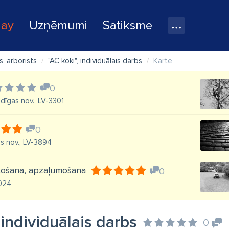
lay
Uzņēmumi
Satiksme
s, arborists
"AC koki", individuālais darbs
Karte
0
uldīgas nov., LV-3301
0
us nov., LV-3894
rtošana, apzaļumošana
0
1024
 individuālais darbs
0