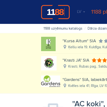
1188 p
LV
1188 uzņēmumu katalogs
Dārza dizain
"Kursa Altum" SIA
Ķelšu iela 19, Kuldīga, K
"Krasti JA" SIA
Krasti, Rubas pag., Sald
"Gardens" SIA, labiekā
Kvēles iela 41, Rīga, LV-
"AC koki",