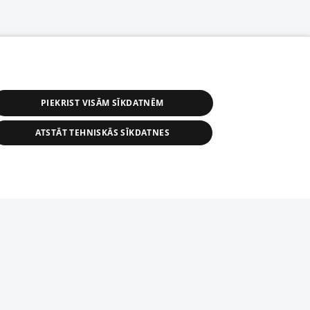
PIEKRIST VISĀM SĪKDATNĒM
ATSTĀT TEHNISKĀS SĪKDATNES
s, tās daļas vai datu bāzē iekļautās
ai informācijas daļas pavairošana vai
ādā formā stingri aizliegta. Tāpat arī ir
tīmekļa vietne nevarēs pilnvērtīgi darboties un sniegt
pielāde automātiskā režīmā. Jebkura