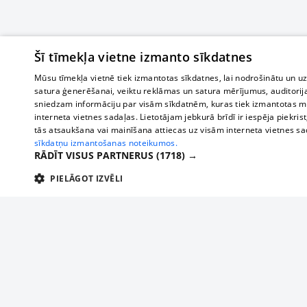
Šī tīmekļa vietne izmanto sīkdatnes
Mūsu tīmekļa vietnē tiek izmantotas sīkdatnes, lai nodrošinātu un u
satura ģenerēšanai, veiktu reklāmas un satura mērījumus, auditorij
sniedzam informāciju par visām sīkdatnēm, kuras tiek izmantotas mū
interneta vietnes sadaļas. Lietotājam jebkurā brīdī ir iespēja piekrist
tās atsaukšana vai mainīšana attiecas uz visām interneta vietnes s
sīkdatņu izmantošanas noteikumos.
RĀDĪT VISUS PARTNERUS
(1718) →
PIELĀGOT IZVĒLI
TEHNISKĀS/OBLIGĀTĀS
STATISTIKAS
M
Tehniskās/
Tehniskās/obligātās sīkdatnes nepieciešamas, lai lietotājs varētu brīvi apm
lietotājam nepieciešamo informāciju.
Par mums
Uzņēmu