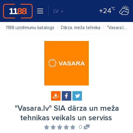
°C
+24
LV
1188 uzņēmumu katalogs
Dārza, meža tehnika
"Vasara.lv" SIA dārza un meža tehnikas veikals un serviss
"Vasara.lv" SIA dārza un meža
tehnikas veikals un serviss
0