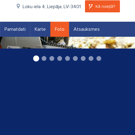
Loku iela 4, Liepāja, LV-3401
Kā nokļūt?
Pamatdati
Karte
Foto
Atsauksmes
Asinašanas piederumi Husqvarna