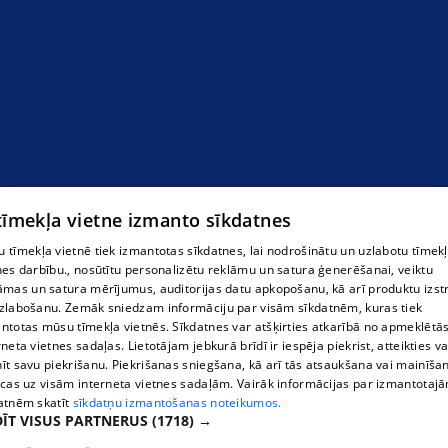
 tīmekļa vietne izmanto sīkdatnes
 tīmekļa vietnē tiek izmantotas sīkdatnes, lai nodrošinātu un uzlabotu tīmek
nes darbību., nosūtītu personalizētu reklāmu un satura ģenerēšanai, veiktu
āmas un satura mērījumus, auditorijas datu apkopošanu, kā arī produktu izst
zlabošanu. Zemāk sniedzam informāciju par visām sīkdatnēm, kuras tiek
ntotas mūsu tīmekļa vietnēs. Sīkdatnes var atšķirties atkarībā no apmeklētā
rneta vietnes sadaļas. Lietotājam jebkurā brīdī ir iespēja piekrist, atteikties va
īt savu piekrišanu. Piekrišanas sniegšana, kā arī tās atsaukšana vai mainīša
ecas uz visām interneta vietnes sadaļām. Vairāk informācijas par izmantotaj
atnēm skatīt
sīkdatņu izmantošanas noteikumos.
ĪT VISUS PARTNERUS
(1718) →