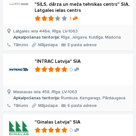
"SILS, dārza un meža tehnikas centrs" SIA,
Latgales ielas centrs
1
Latgales iela 446e, Rīga, LV-1063
Apkalpošanas teritorija:
Rīga, Jelgava, Kuldīga, Madona
Tālrunis
Mājaslapa
E-pasta adrese
"INTRAC Latvija" SIA
0
Maskavas iela 458, Rīga, LV-1063
Apkalpošanas teritorija:
Rumbula, Ķengarags, Pārdaugava
Tālrunis
Mājaslapa
E-pasta adrese
"Ginalas Latvija" SIA
0