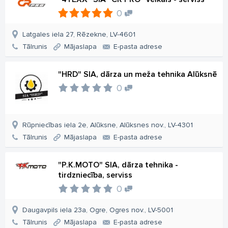
0
Latgales iela 27, Rēzekne, LV-4601
Tālrunis
Mājaslapa
E-pasta adrese
"HRD" SIA, dārza un meža tehnika Alūksnē
0
Rūpniecības iela 2e, Alūksne, Alūksnes nov., LV-4301
Tālrunis
Mājaslapa
E-pasta adrese
"P.K.MOTO" SIA, dārza tehnika -
tirdzniecība, serviss
0
Daugavpils iela 23a, Ogre, Ogres nov., LV-5001
Tālrunis
Mājaslapa
E-pasta adrese