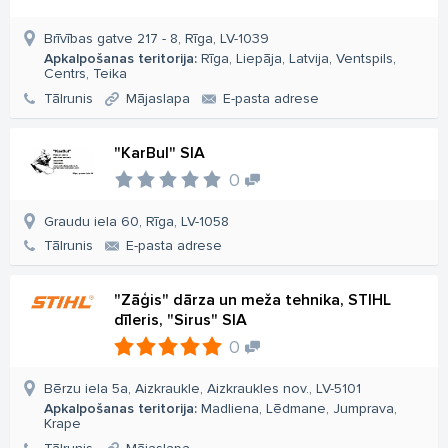
Brīvības gatve 217 - 8, Rīga, LV-1039
Apkalpošanas teritorija:
Rīga, Liepāja, Latvija, Ventspils,
Centrs, Teika
Tālrunis
Mājaslapa
E-pasta adrese
"KarBul" SIA
0
Graudu iela 60, Rīga, LV-1058
Tālrunis
E-pasta adrese
"Zāģis" dārza un meža tehnika, STIHL
dīleris, "Sirus" SIA
0
Bērzu iela 5a, Aizkraukle, Aizkraukles nov., LV-5101
Apkalpošanas teritorija:
Madliena, Lēdmane, Jumprava,
Krape