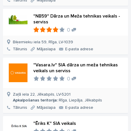
Tālrunis
Mājaslapa
"NB59" Dārza un Meža tehnikas veikals -
serviss
0
Biķernieku iela 59, Rīga, LV-1039
Tālrunis
Mājaslapa
E-pasta adrese
"Vasara.lv" SIA dārza un meža tehnikas
veikals un serviss
0
Zaļā iela 22, Jēkabpils, LV-5201
Apkalpošanas teritorija:
Rīga, Liepāja, Jēkabpils
Tālrunis
Mājaslapa
E-pasta adrese
"Ēriks K" SIA veikals