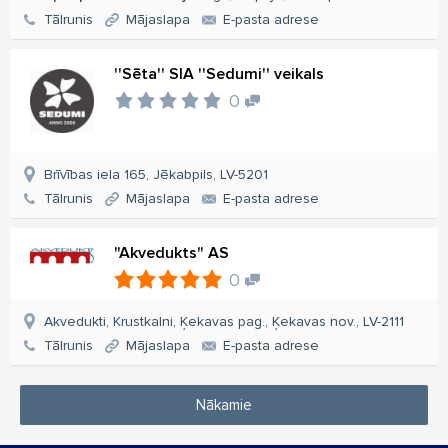
Tālrunis
Mājaslapa
E-pasta adrese
''Sēta'' SIA ''Sedumi'' veikals
0
Brīvības iela 165, Jēkabpils, LV-5201
Tālrunis
Mājaslapa
E-pasta adrese
"Akvedukts" AS
0
Akvedukti, Krustkalni, Ķekavas pag., Ķekavas nov., LV-2111
Tālrunis
Mājaslapa
E-pasta adrese
Nākamie