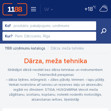
°C
+18
LV
Ko?
Kur?
1188 uzņēmumu katalogs
Dārza, meža tehnika
Dārza, meža tehnika
Strādājot dārzā neiztikt bez dārza tehnikas un instrumentiem.
Tirdzniecībā pieejamas
• dārza šķēres, krūmgrieži;
• zāles pļāvēji, trimmeri;
• lapu pūtēji.
Veikali nodrošina arī servisu un rezerves daļu un aksesuāru
iegādi no zīmoliem: STIGA, HUSQVARNA
Veicot meža
zāģēšanu, izciršanu, kopšanu, noteikti noderēs motorzāģis,
atzarošanas ierīces, šķeldotāji.