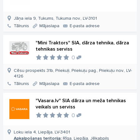
Jāņa iela 9, Tukums, Tukuma nov., LV-3101
Tālrunis
Mājaslapa
E-pasta adrese
"Mini Traktors" SIA, dārza tehnika, dārza
tehnikas serviss
0
Cēsu prospekts 31b, Priekuļi, Priekuļu pag., Priekuļu nov., LV-
4126
Tālrunis
Mājaslapa
E-pasta adrese
"Vasara.lv" SIA dārza un meža tehnikas
veikals un serviss
0
Loku iela 4, Liepāja, LV-3401
Apkalpošanas teritorija:
Rīga, Liepāja, Jēkabpils