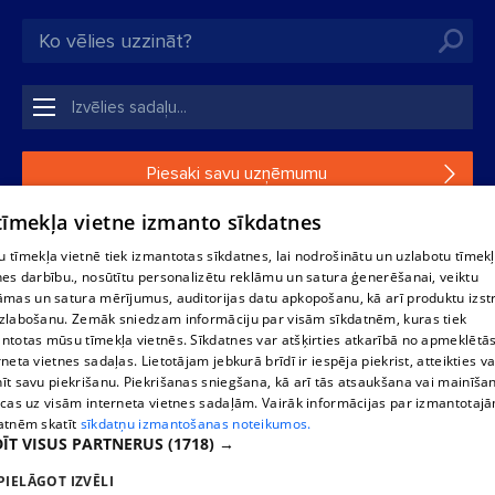
Piesaki savu uzņēmumu
 tīmekļa vietne izmanto sīkdatnes
Ja tavs uzņēmums nav mūsu datubāzē, aizpildi vienkāršu
formu.
 tīmekļa vietnē tiek izmantotas sīkdatnes, lai nodrošinātu un uzlabotu tīmek
nes darbību., nosūtītu personalizētu reklāmu un satura ģenerēšanai, veiktu
āmas un satura mērījumus, auditorijas datu apkopošanu, kā arī produktu izst
1188 datu bāzes, tās daļas vai datu bāzē iekļautās informācijas,
zlabošanu. Zemāk sniedzam informāciju par visām sīkdatnēm, kuras tiek
vai informācijas daļas pavairošana vai izplatīšana jebkādā formā
ntotas mūsu tīmekļa vietnēs. Sīkdatnes var atšķirties atkarībā no apmeklētā
stingri aizliegta. Tāpat arī ir aizliegta lejupielāde automātiskā
rneta vietnes sadaļas. Lietotājam jebkurā brīdī ir iespēja piekrist, atteikties va
režīmā. Jebkura 1188 web lapā publicētā materiāla
īt savu piekrišanu. Piekrišanas sniegšana, kā arī tās atsaukšana vai mainīša
pārpublicēšana ir kategoriski aizliegta bez 1188 web lapas
ecas uz visām interneta vietnes sadaļām. Vairāk informācijas par izmantotaj
redakcijas atļaujas.
atnēm skatīt
sīkdatņu izmantošanas noteikumos.
ĪT VISUS PARTNERUS
(1718) →
PIELĀGOT IZVĒLI
Portāla palīdzības dienests: e-pasts -
info@1188.lv