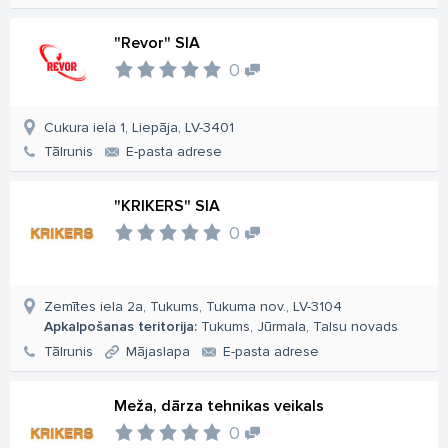
"Revor" SIA
0
Cukura iela 1, Liepāja, LV-3401
Tālrunis
E-pasta adrese
"KRIKERS" SIA
0
Zemītes iela 2a, Tukums, Tukuma nov., LV-3104
Apkalpošanas teritorija:
Tukums, Jūrmala, Talsu novads
Tālrunis
Mājaslapa
E-pasta adrese
Meža, dārza tehnikas veikals
0