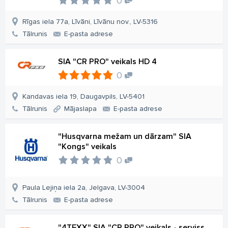
0
Rīgas iela 77a, Līvāni, Līvānu nov., LV-5316
Tālrunis
E-pasta adrese
SIA "CR PRO" veikals HD 4
0
Kandavas iela 19, Daugavpils, LV-5401
Tālrunis
Mājaslapa
E-pasta adrese
"Husqvarna mežam un dārzam" SIA
"Kongs" veikals
0
Paula Lejiņa iela 2a, Jelgava, LV-3004
Tālrunis
E-pasta adrese
"4TEXX" SIA "CR PRO" veikals - serviss