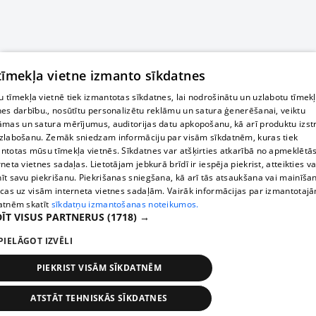
 tīmekļa vietne izmanto sīkdatnes
 tīmekļa vietnē tiek izmantotas sīkdatnes, lai nodrošinātu un uzlabotu tīmek
nes darbību., nosūtītu personalizētu reklāmu un satura ģenerēšanai, veiktu
āmas un satura mērījumus, auditorijas datu apkopošanu, kā arī produktu izst
zlabošanu. Zemāk sniedzam informāciju par visām sīkdatnēm, kuras tiek
ntotas mūsu tīmekļa vietnēs. Sīkdatnes var atšķirties atkarībā no apmeklētā
rneta vietnes sadaļas. Lietotājam jebkurā brīdī ir iespēja piekrist, atteikties va
īt savu piekrišanu. Piekrišanas sniegšana, kā arī tās atsaukšana vai mainīša
ecas uz visām interneta vietnes sadaļām. Vairāk informācijas par izmantotaj
atnēm skatīt
sīkdatņu izmantošanas noteikumos.
ĪT VISUS PARTNERUS
(1718) →
PIELĀGOT IZVĒLI
PIEKRIST VISĀM SĪKDATNĒM
ATSTĀT TEHNISKĀS SĪKDATNES