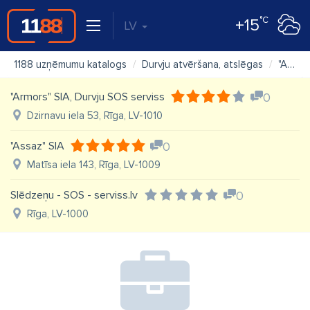
°C
+15
LV
1188 uzņēmumu katalogs
Durvju atvēršana, atslēgas
"Atslēgu Bateriju Serviss" SIA "Gaitari "
"Armors" SIA, Durvju SOS serviss
0
Dzirnavu iela 53, Rīga, LV-1010
"Assaz" SIA
0
Matīsa iela 143, Rīga, LV-1009
Slēdzeņu - SOS - serviss.lv
0
Rīga, LV-1000