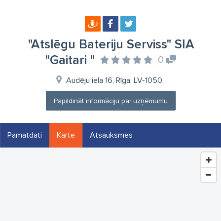
"Atslēgu Bateriju Serviss" SIA
"Gaitari "
0
Audēju iela 16, Rīga, LV-1050
Papildināt informāciju par uzņēmumu
Pamatdati
Karte
Atsauksmes