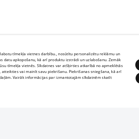
zlabotu tīmekļa vietnes darbību., nosūtītu personalizētu reklāmu un
as datu apkopošanu, kā arī produktu izstrādi un uzlabošanu. Zemāk
su tīmekļa vietnēs. Sīkdatnes var atšķirties atkarībā no apmeklētās
, atteikties vai mainīt savu piekrišanu. Piekrišanas sniegšana, kā arī
adaļām. Vairāk informācijas par izmantotajām sīkdatnēm skatīt
ĒRĶĒŠANA
FUNKCIONĀLĀS
NEKLASIFICĒTĀS
1188 datu bāze
obligātās
Statistikas
Mērķēšana
Funkcionālās
Neklasificētās