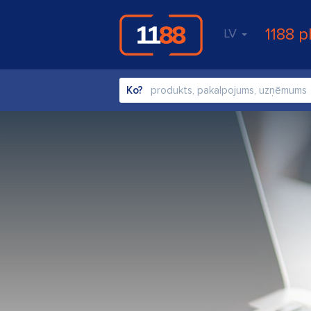
1188 p
LV
Ko?