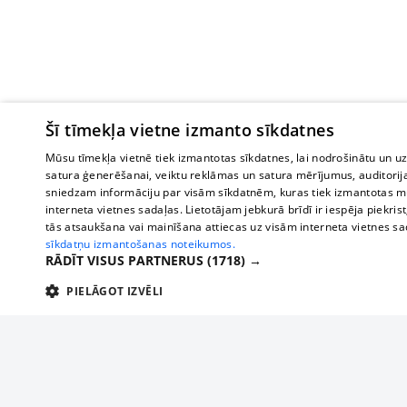
Šī tīmekļa vietne izmanto sīkdatnes
Mūsu tīmekļa vietnē tiek izmantotas sīkdatnes, lai nodrošinātu un u
satura ģenerēšanai, veiktu reklāmas un satura mērījumus, auditorij
sniedzam informāciju par visām sīkdatnēm, kuras tiek izmantotas mū
interneta vietnes sadaļas. Lietotājam jebkurā brīdī ir iespēja piekrist
tās atsaukšana vai mainīšana attiecas uz visām interneta vietnes s
sīkdatņu izmantošanas noteikumos.
RĀDĪT VISUS PARTNERUS
(1718) →
PIELĀGOT IZVĒLI
TEHNISKĀS/OBLIGĀTĀS
STATISTIKAS
M
Tehniskās/