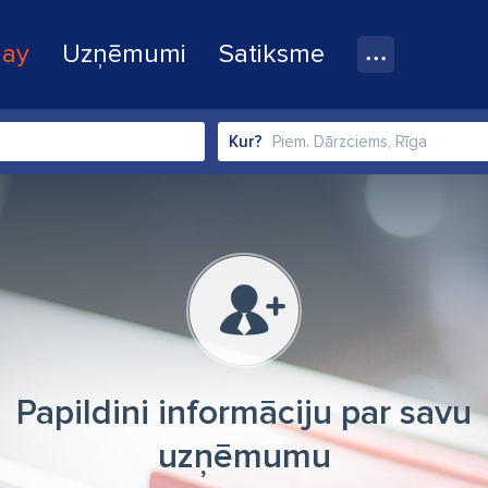
lay
Uzņēmumi
Satiksme
Kur?
Papildini informāciju par savu
uzņēmumu