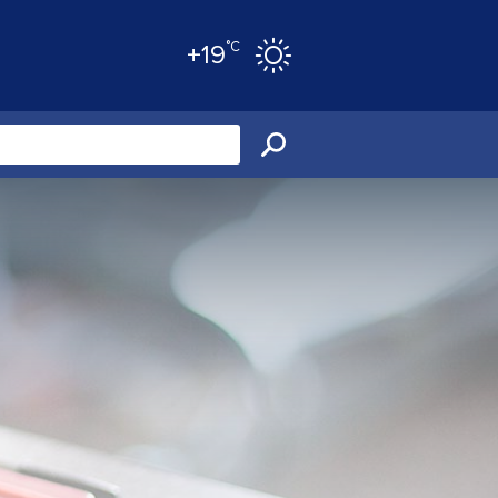
°C
+19