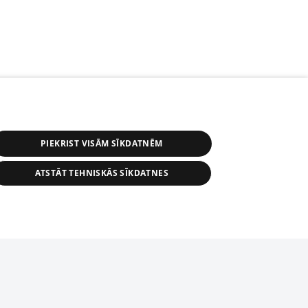
PIEKRIST VISĀM SĪKDATNĒM
ATSTĀT TEHNISKĀS SĪKDATNES
s, tās daļas vai datu bāzē iekļautās