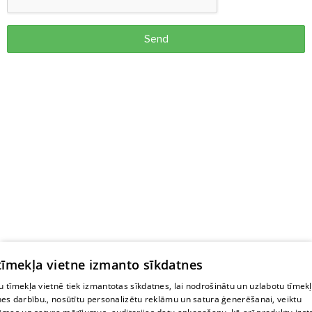
Send
 tīmekļa vietne izmanto sīkdatnes
 tīmekļa vietnē tiek izmantotas sīkdatnes, lai nodrošinātu un uzlabotu tīmek
nes darbību., nosūtītu personalizētu reklāmu un satura ģenerēšanai, veiktu