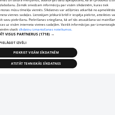
āmas un satura mērījumus, auditorijas datu apkopošanu, kā arī produktu izst
zlabošanu. Zemāk sniedzam informāciju par visām sīkdatnēm, kuras tiek
ntotas mūsu tīmekļa vietnēs. Sīkdatnes var atšķirties atkarībā no apmeklētā
rneta vietnes sadaļas. Lietotājam jebkurā brīdī ir iespēja piekrist, atteikties va
īt savu piekrišanu. Piekrišanas sniegšana, kā arī tās atsaukšana vai mainīša
ecas uz visām interneta vietnes sadaļām. Vairāk informācijas par izmantotaj
atnēm skatīt
sīkdatņu izmantošanas noteikumos.
ĪT VISUS PARTNERUS
(1718) →
PIELĀGOT IZVĒLI
PIEKRIST VISĀM SĪKDATNĒM
ATSTĀT TEHNISKĀS SĪKDATNES
TEHNISKĀS/OBLIGĀTĀS
STATISTIKAS
MĒRĶĒŠANA
FUNKCIONĀLĀS
NEKLASIFICĒTĀS
ehniskās/obligātās
Statistikas
Mērķēšana
Funkcionālās
Neklasificēt