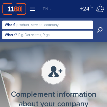
°C
+24
EN
What?
Where?
Complement information
about your company