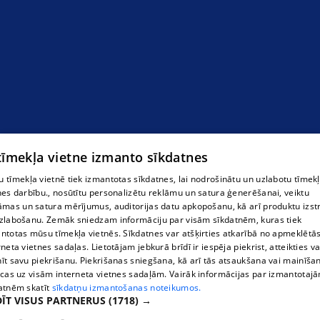
 tīmekļa vietne izmanto sīkdatnes
 tīmekļa vietnē tiek izmantotas sīkdatnes, lai nodrošinātu un uzlabotu tīmek
nes darbību., nosūtītu personalizētu reklāmu un satura ģenerēšanai, veiktu
āmas un satura mērījumus, auditorijas datu apkopošanu, kā arī produktu izst
zlabošanu. Zemāk sniedzam informāciju par visām sīkdatnēm, kuras tiek
ntotas mūsu tīmekļa vietnēs. Sīkdatnes var atšķirties atkarībā no apmeklētā
rneta vietnes sadaļas. Lietotājam jebkurā brīdī ir iespēja piekrist, atteikties va
īt savu piekrišanu. Piekrišanas sniegšana, kā arī tās atsaukšana vai mainīša
ecas uz visām interneta vietnes sadaļām. Vairāk informācijas par izmantotaj
atnēm skatīt
sīkdatņu izmantošanas noteikumos.
ĪT VISUS PARTNERUS
(1718) →