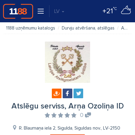
°C
+21
LV
1188 uzņēmumu katalogs
Durvju atvēršana, atslēgas
Atslēgu serviss, Arņa Ozoliņa ID
Atslēgu serviss, Arņa Ozoliņa ID
0
R. Blaumaņa iela 2, Sigulda, Siguldas nov., LV-2150