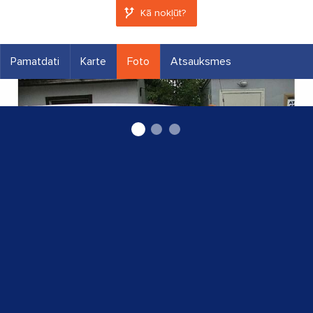
Kā nokļūt?
Pamatdati
Karte
Foto
Atsauksmes
Slēdzeņu atvēršana