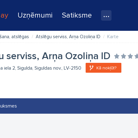
lay
Uzņēmumi
Satiksme
šana, atslēgas
Atslēgu serviss, Arņa Ozoliņa ID
Karte
u serviss, Arņa Ozoliņa ID
a iela 2, Sigulda, Siguldas nov., LV-2150
Kā nokļūt?
auksmes