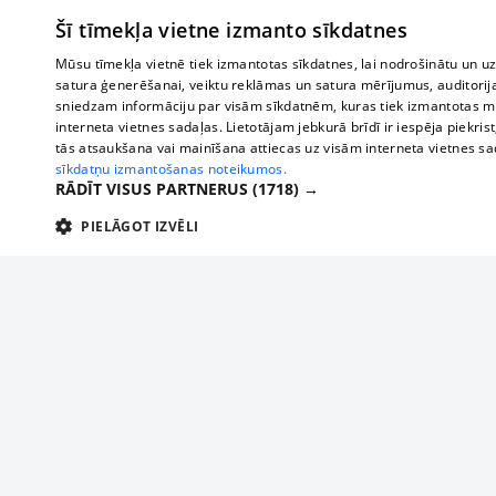
Šī tīmekļa vietne izmanto sīkdatnes
Mūsu tīmekļa vietnē tiek izmantotas sīkdatnes, lai nodrošinātu un u
satura ģenerēšanai, veiktu reklāmas un satura mērījumus, auditorij
sniedzam informāciju par visām sīkdatnēm, kuras tiek izmantotas mū
interneta vietnes sadaļas. Lietotājam jebkurā brīdī ir iespēja piekrist
tās atsaukšana vai mainīšana attiecas uz visām interneta vietnes s
sīkdatņu izmantošanas noteikumos.
RĀDĪT VISUS PARTNERUS
(1718) →
PIELĀGOT IZVĒLI
TEHNISKĀS/OBLIGĀTĀS
STATISTIKAS
M
Tehniskās/
Tehniskās/obligātās sīkdatnes nepieciešamas, lai lietotājs varētu brīvi apm
lietotājam nepieciešamo informāciju.
Par mums
Uzņēmu
Nodrošinātājs
/
Darbības
Reklāma
Autobusi
Nosaukums
Apra
Domēns
ilgums
starptau
Biznesa klientiem