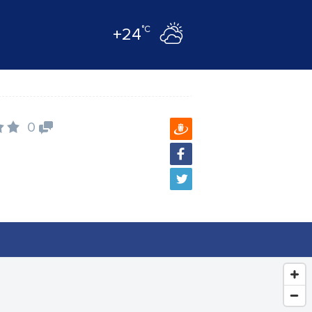
°C
+24
0