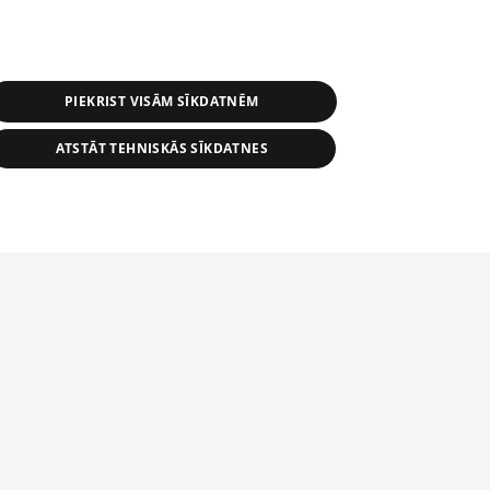
PIEKRIST VISĀM SĪKDATNĒM
ATSTĀT TEHNISKĀS SĪKDATNES
s, tās daļas vai datu bāzē iekļautās
ai informācijas daļas pavairošana vai
ādā formā stingri aizliegta. Tāpat arī ir
tīmekļa vietne nevarēs pilnvērtīgi darboties un sniegt
pielāde automātiskā režīmā. Jebkura
publicētā materiāla pārpublicēšana ir
zliegta bez 1188 web lapas redakcijas