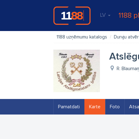
1188 p
LV
1188 uzņēmumu katalogs
Durvju atvēr
Atslēg
R. Blaumaņ
Pamatdati
Karte
Foto
Ats