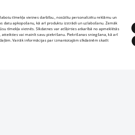
zlabotu tīmekļa vietnes darbību., nosūtītu personalizētu reklāmu un
as datu apkopošanu, kā arī produktu izstrādi un uzlabošanu. Zemāk
su tīmekļa vietnēs. Sīkdatnes var atšķirties atkarībā no apmeklētās
, atteikties vai mainīt savu piekrišanu. Piekrišanas sniegšana, kā arī
adaļām. Vairāk informācijas par izmantotajām sīkdatnēm skatīt
ĒRĶĒŠANA
FUNKCIONĀLĀS
NEKLASIFICĒTĀS
1188 datu bāze
obligātās
Statistikas
Mērķēšana
Funkcionālās
Neklasificētās
informācijas, v
izplatīšana jebk
eklēt un pārlūkot tīmekļa vietni un izmantot tās piedāvātās iespējas. Bez šīm sīkdatnēm 
aizliegta leju
mi
Kinoteātros
1188 web lapā 
, vilcieni,
TV programma
kategoriski ai
ksts
tiskie reisi
atļaujas.
Līguma noteikumi