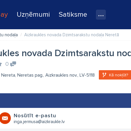
lay
Uzņēmumi
Satiksme
tu nodaļa
Aizkraukles novada Dzimtsarakstu nodaļa Neretā
ukles novada Dzimtsarakstu no
0
1, Nereta, Neretas pag., Aizkraukles nov., LV-5118
Kā nokļūt?
Nosūtīt e-pastu
inga.jermusa@aizkraukle.lv