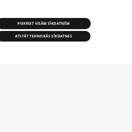
PIEKRIST VISĀM SĪKDATNĒM
ATSTĀT TEHNISKĀS SĪKDATNES
s, tās daļas vai datu bāzē iekļautās
ai informācijas daļas pavairošana vai
ādā formā stingri aizliegta. Tāpat arī ir
tīmekļa vietne nevarēs pilnvērtīgi darboties un sniegt
pielāde automātiskā režīmā. Jebkura
publicētā materiāla pārpublicēšana ir
zliegta bez 1188 web lapas redakcijas