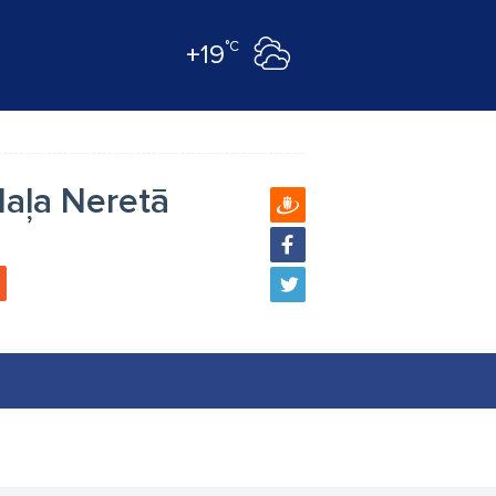
°C
+19
daļa Neretā