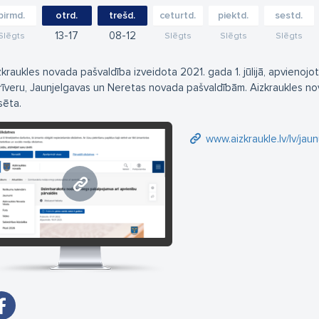
pirmd.
otrd.
trešd.
ceturtd.
piektd.
sestd.
13
17
08
12
Slēgts
Slēgts
Slēgts
Slēgts
zkraukles novada pašvaldība izveidota 2021. gada 1. jūlijā, apvienojot
rīveru, Jaunjelgavas un Neretas novada pašvaldībām. Aizkraukles nova
sēta.
www.aizkraukle.lv/lv/jaunums/dzimts
www.aizkraukle.lv