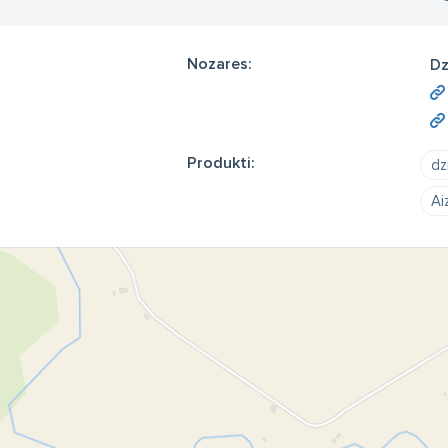
Nozares:
Dz
Produkti:
dz
Ai