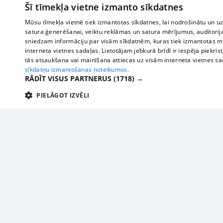
Šī tīmekļa vietne izmanto sīkdatnes
Mūsu tīmekļa vietnē tiek izmantotas sīkdatnes, lai nodrošinātu un u
satura ģenerēšanai, veiktu reklāmas un satura mērījumus, auditorij
sniedzam informāciju par visām sīkdatnēm, kuras tiek izmantotas mū
interneta vietnes sadaļas. Lietotājam jebkurā brīdī ir iespēja piekrist
tās atsaukšana vai mainīšana attiecas uz visām interneta vietnes s
sīkdatņu izmantošanas noteikumos.
RĀDĪT VISUS PARTNERUS
(1718) →
PIELĀGOT IZVĒLI
TEHNISKĀS/OBLIGĀTĀS
STATISTIKAS
M
Tehniskās/
Tehniskās/obligātās sīkdatnes nepieciešamas, lai lietotājs varētu brīvi apm
lietotājam nepieciešamo informāciju.
Par mums
Uzņēmu
Nodrošinātājs
/
Darbības
Reklāma
Autobusi
Nosaukums
Apra
Domēns
ilgums
starptau
Biznesa klientiem
delfi-adid
delfi.lv
1 gads
Izdev
Autobus