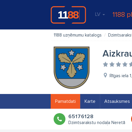
1188 p
LV
1188 uzņēmumu katalogs
Dzimtsaraks
Aizkra
Rīgas iela 
Pamatdati
Karte
Atsauksmes
65176128
Dzimtsarakstu nodaļa Neretā