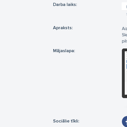
Darba laiks:
Apraksts:
Ai
Sk
pil
Mājaslapa:
Sociālie tīkli: