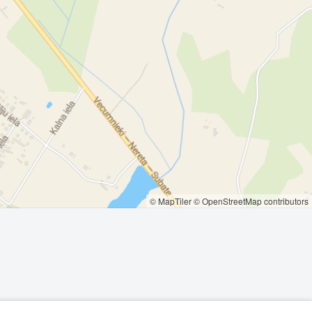
© MapTiler
© OpenStreetMap contributors