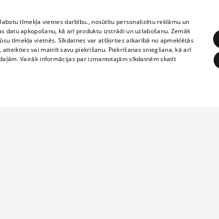
zlabotu tīmekļa vietnes darbību., nosūtītu personalizētu reklāmu un
as datu apkopošanu, kā arī produktu izstrādi un uzlabošanu. Zemāk
su tīmekļa vietnēs. Sīkdatnes var atšķirties atkarībā no apmeklētās
, atteikties vai mainīt savu piekrišanu. Piekrišanas sniegšana, kā arī
adaļām. Vairāk informācijas par izmantotajām sīkdatnēm skatīt
ĒRĶĒŠANA
FUNKCIONĀLĀS
NEKLASIFICĒTĀS
1188 datu bāze
obligātās
Statistikas
Mērķēšana
Funkcionālās
Neklasificētās
informācijas, v
izplatīšana jebk
eklēt un pārlūkot tīmekļa vietni un izmantot tās piedāvātās iespējas. Bez šīm sīkdatnēm 
aizliegta leju
mi
Kinoteātros
1188 web lapā 
, vilcieni,
TV programma
kategoriski ai
ksts
tiskie reisi
atļaujas.
Līguma noteikumi
ēja norādītais identifikators
u biļetes