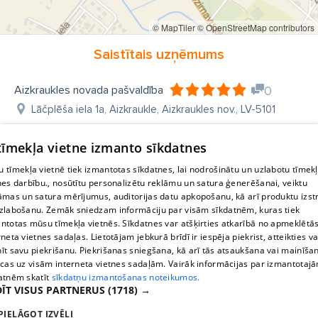
Pļaviņu pašvaldības kontakti
© MapTiler
© OpenStreetMap contributors
Skrīveru pašvaldības kontakti
Saistītais uzņēmums
Jaunjelgavas pašvaldības kontakti
Neretas pašvaldības kontakti
Aizkraukles novada pašvaldība
0
Lāčplēša iela 1a, Aizkraukle, Aizkraukles nov., LV-5101
Jaunjelgavas apvienības pārvalde
Daudze
Sece
Sērene
Staburags
Sunākste
Skrīveri
 tīmekļa vietne izmanto sīkdatnes
Skrīveri kontakti
Skrīveru pagasts
 tīmekļa vietnē tiek izmantotas sīkdatnes, lai nodrošinātu un uzlabotu tīmek
nes darbību., nosūtītu personalizētu reklāmu un satura ģenerēšanai, veiktu
Mazzalves pagasta pakalpojumu centrs
Nereta
āmas un satura mērījumus, auditorijas datu apkopošanu, kā arī produktu izst
zlabošanu. Zemāk sniedzam informāciju par visām sīkdatnēm, kuras tiek
Nereta kontakti
Nereta adrese
ntotas mūsu tīmekļa vietnēs. Sīkdatnes var atšķirties atkarībā no apmeklētā
rneta vietnes sadaļas. Lietotājam jebkurā brīdī ir iespēja piekrist, atteikties va
īt savu piekrišanu. Piekrišanas sniegšana, kā arī tās atsaukšana vai mainīša
ecas uz visām interneta vietnes sadaļām. Vairāk informācijas par izmantotaj
atnēm skatīt
sīkdatņu izmantošanas noteikumos.
ĪT VISUS PARTNERUS
(1718) →
PIELĀGOT IZVĒLI