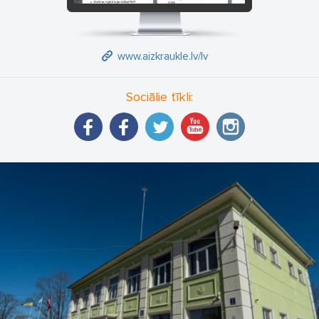
www.aizkraukle.lv/lv
Sociālie tīkli: