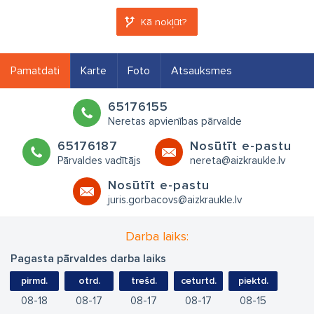
Kā nokļūt?
Pamatdati
Karte
Foto
Atsauksmes
65176155
Neretas apvienības pārvalde
65176187
Nosūtīt e-pastu
Pārvaldes vadītājs
nereta@aizkraukle.lv
Nosūtīt e-pastu
juris.gorbacovs@aizkraukle.lv
Darba laiks:
Pagasta pārvaldes darba laiks
pirmd.
otrd.
trešd.
ceturtd.
piektd.
08
18
08
17
08
17
08
17
08
15