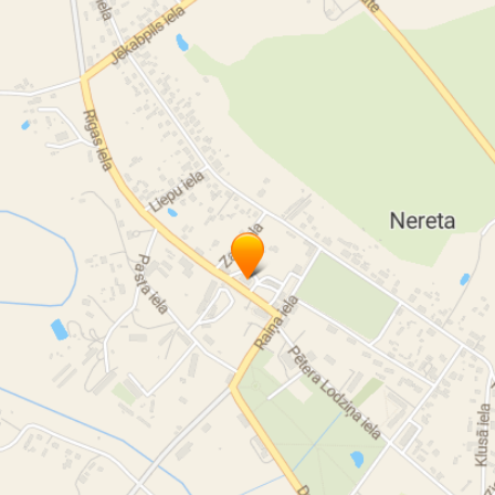
aizkraukles novada domes mājas lapa
jaunais Aizkraukles novads
aizkraukles novada domes darbinieki
aizkraukles novada dome e pasts
Aizkraukle
Aizkraukle kontakti
Aizkraukles pagasta pakalpojumu centrs
Koknese
Pļaviņas
Skrīveri
Jaunjelgava
Nereta
Aizkraukles novada administratīvais centrs
Aizkraukles pilsēta
Kokneses pašvaldība
Pļaviņu pašvaldība
Skrīveru pašvaldība
Jaunjelgavas pašvaldība
Neretas pašvaldība
Kokneses pašvaldības kontakti