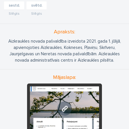
sestd.
svētd.
Slēgts
Slēgts
Apraksts:
Aizkraukles novada pašvaldība izveidota 2021. gada 1. jūlijā,
apvienojoties Aizkraukles, Kokneses, Pļaviņu, Skrīveru,
Jaunjelgavas un Neretas novada pašvaldībām. Aizkraukles
novada administratīvais centrs ir Aizkraukles pilsēta.
Mājaslapa:
www.aizkraukle.lv