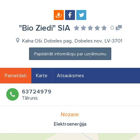
"Bio Ziedi" SIA
0
Kalna Oši, Dobeles pag., Dobeles nov., LV-3701
Papildināt informāciju par uzņēmumu
Pamatdati
Karte
Atsauksmes
63724979
Tālrunis
Nozare:
Elektroenerģija