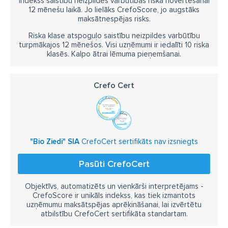
Indekss saistību neizpildes varbūtības riska novērtēšanai
12 mēnešu laikā. Jo lielāks CrefoScore, jo augstāks
maksātnespējas risks.
Riska klase atspoguļo saistību neizpildes varbūtību
turpmākajos 12 mēnešos. Visi uzņēmumi ir iedalīti 10 riska
klasēs. Kalpo ātrai lēmuma pieņemšanai.
Crefo Cert
"Bio Ziedi" SIA
CrefoCert sertifikāts nav izsniegts
Pasūti CrefoCert
Objektīvs, automatizēts un vienkārši interpretējams -
CrefoScore ir unikāls indekss, kas tiek izmantots
uzņēmumu maksātspējas aprēķināšanai, lai izvērtētu
atbilstību CrefoCert sertifikāta standartam.