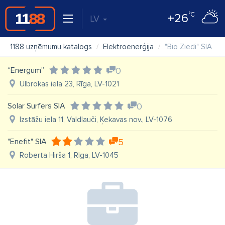
°C
+26
LV
1188 uzņēmumu katalogs
Elektroenerģija
"Bio Ziedi" SIA
“Energum”
0
Ulbrokas iela 23, Rīga, LV-1021
Solar Surfers SIA
0
Izstāžu iela 11, Valdlauči, Ķekavas nov., LV-1076
"Enefit" SIA
5
Roberta Hirša 1, Rīga, LV-1045