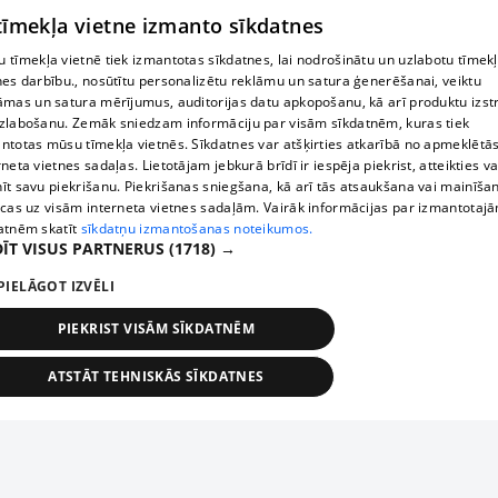
 tīmekļa vietne izmanto sīkdatnes
 tīmekļa vietnē tiek izmantotas sīkdatnes, lai nodrošinātu un uzlabotu tīmek
nes darbību., nosūtītu personalizētu reklāmu un satura ģenerēšanai, veiktu
āmas un satura mērījumus, auditorijas datu apkopošanu, kā arī produktu izst
zlabošanu. Zemāk sniedzam informāciju par visām sīkdatnēm, kuras tiek
ntotas mūsu tīmekļa vietnēs. Sīkdatnes var atšķirties atkarībā no apmeklētā
rneta vietnes sadaļas. Lietotājam jebkurā brīdī ir iespēja piekrist, atteikties va
īt savu piekrišanu. Piekrišanas sniegšana, kā arī tās atsaukšana vai mainīša
ecas uz visām interneta vietnes sadaļām. Vairāk informācijas par izmantotaj
atnēm skatīt
sīkdatņu izmantošanas noteikumos.
ĪT VISUS PARTNERUS
(1718) →
PIELĀGOT IZVĒLI
PIEKRIST VISĀM SĪKDATNĒM
ATSTĀT TEHNISKĀS SĪKDATNES
TEHNISKĀS/OBLIGĀTĀS
STATISTIKAS
MĒRĶĒŠANA
FUNKCIONĀLĀS
NEKLASIFICĒTĀS