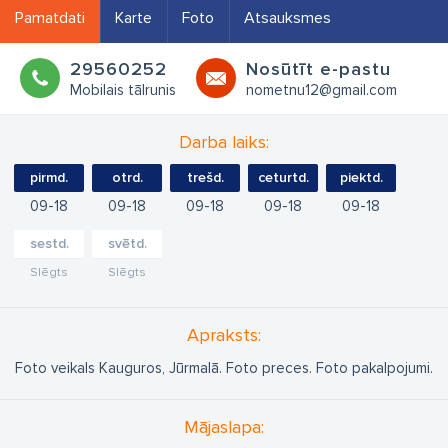
Pamatdati
Karte
Foto
Atsauksmes
29560252
Nosūtīt e-pastu
Mobilais tālrunis
nometnu12@gmail.com
Darba laiks:
pirmd.
otrd.
trešd.
ceturtd.
piektd.
09
18
09
18
09
18
09
18
09
18
sestd.
svētd.
Slēgts
Slēgts
Apraksts:
Foto veikals Kauguros, Jūrmalā. Foto preces. Foto pakalpojumi.
Mājaslapa: