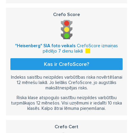
Crefo Score
"Heisenberg" SIA foto veikals
CrefoScore izmaiņas
pēdējo 7 dienu laikā
Kas ir CrefoScore?
Indekss saistību neizpildes varbūtības riska novērtēšanai
12 mēnešu laikā. Jo lielāks CrefoScore, jo augstāks
maksātnespējas risks.
Riska klase atspoguļo saistību neizpildes varbūtību
turpmākajos 12 mēnešos. Visi uzņēmumi ir iedalīti 10 riska
klasēs. Kalpo ātrai lēmuma pieņemšanai.
Crefo Cert