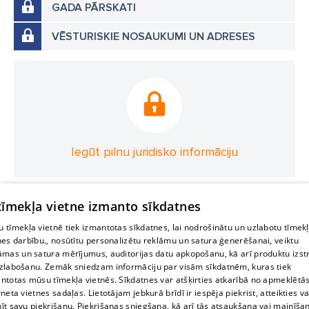
GADA PĀRSKATI
VĒSTURISKIE NOSAUKUMI UN ADRESES
Iegūt pilnu juridisko informāciju
 tīmekļa vietne izmanto sīkdatnes
 tīmekļa vietnē tiek izmantotas sīkdatnes, lai nodrošinātu un uzlabotu tīmek
nes darbību., nosūtītu personalizētu reklāmu un satura ģenerēšanai, veiktu
āmas un satura mērījumus, auditorijas datu apkopošanu, kā arī produktu izst
zlabošanu. Zemāk sniedzam informāciju par visām sīkdatnēm, kuras tiek
ntotas mūsu tīmekļa vietnēs. Sīkdatnes var atšķirties atkarībā no apmeklētā
rneta vietnes sadaļas. Lietotājam jebkurā brīdī ir iespēja piekrist, atteikties va
īt savu piekrišanu. Piekrišanas sniegšana, kā arī tās atsaukšana vai mainīša