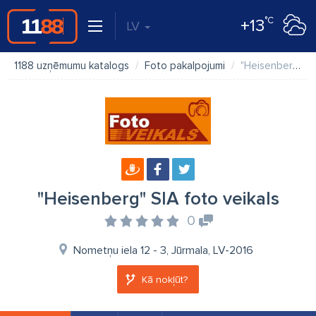
°C
+13
LV
1188 uzņēmumu katalogs
Foto pakalpojumi
"Heisenberg" SIA foto veikals
"Heisenberg" SIA foto veikals
0
Nometņu iela 12 - 3, Jūrmala, LV-2016
Kā nokļūt?