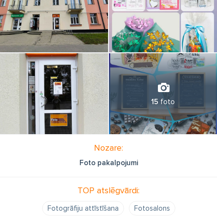
15
foto
Nozare:
Foto pakalpojumi
TOP atslēgvārdi:
Fotogrāfiju attīstīšana
Fotosalons