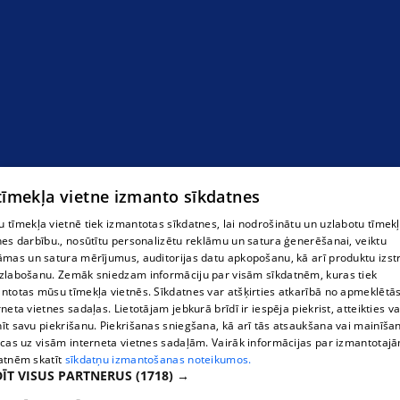
 tīmekļa vietne izmanto sīkdatnes
 tīmekļa vietnē tiek izmantotas sīkdatnes, lai nodrošinātu un uzlabotu tīmek
nes darbību., nosūtītu personalizētu reklāmu un satura ģenerēšanai, veiktu
āmas un satura mērījumus, auditorijas datu apkopošanu, kā arī produktu izst
zlabošanu. Zemāk sniedzam informāciju par visām sīkdatnēm, kuras tiek
ntotas mūsu tīmekļa vietnēs. Sīkdatnes var atšķirties atkarībā no apmeklētā
rneta vietnes sadaļas. Lietotājam jebkurā brīdī ir iespēja piekrist, atteikties va
īt savu piekrišanu. Piekrišanas sniegšana, kā arī tās atsaukšana vai mainīša
ecas uz visām interneta vietnes sadaļām. Vairāk informācijas par izmantotaj
atnēm skatīt
sīkdatņu izmantošanas noteikumos.
ĪT VISUS PARTNERUS
(1718) →