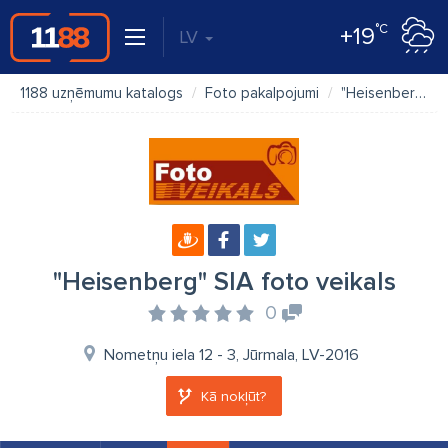
°C
+19
LV
1188 uzņēmumu katalogs
Foto pakalpojumi
"Heisenberg" SIA foto veikals
"Heisenberg" SIA foto veikals
0
Nometņu iela 12 - 3, Jūrmala, LV-2016
Kā nokļūt?