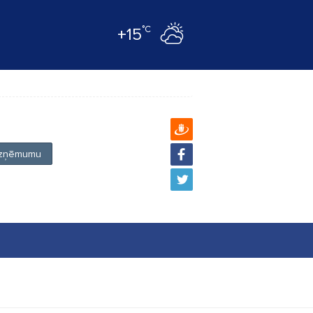
°C
+15
 uzņēmumu