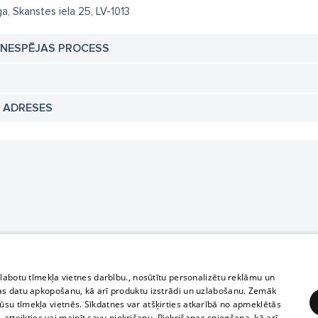
ga, Skanstes iela 25, LV-1013
TNESPĒJAS PROCESS
N ADRESES
zlabotu tīmekļa vietnes darbību., nosūtītu personalizētu reklāmu un
as datu apkopošanu, kā arī produktu izstrādi un uzlabošanu. Zemāk
su tīmekļa vietnēs. Sīkdatnes var atšķirties atkarībā no apmeklētās
, atteikties vai mainīt savu piekrišanu. Piekrišanas sniegšana, kā arī