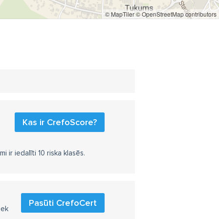
© MapTiler
© OpenStreetMap contributors
Kas ir CrefoScore?
r iedalīti 10 riska klasēs.
Pasūti CrefoCert
iek