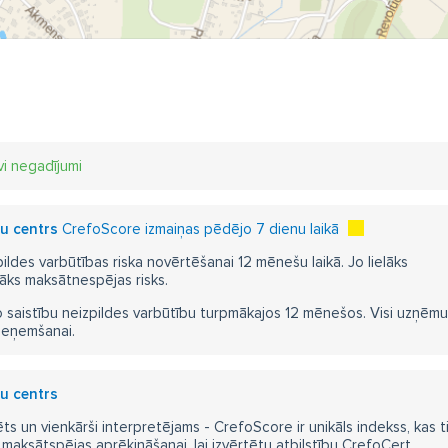
vi negadījumi
zu centrs
CrefoScore izmaiņas pēdējo 7 dienu laikā
pildes varbūtības riska novērtēšanai 12 mēnešu laikā. Jo lielāks
āks maksātnespējas risks.
 saistību neizpildes varbūtību turpmākajos 12 mēnešos. Visi uzņēmumi i
ieņemšanai.
zu centrs
ts un vienkārši interpretējams - CrefoScore ir unikāls indekss, kas t
aksātspējas aprēķināšanai, lai izvērtētu atbilstību CrefoCert