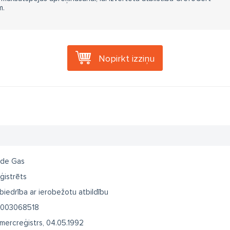
m.
Nopirkt izziņu
nde Gas
ģistrēts
biedrība ar ierobežotu atbildību
003068518
mercreģistrs, 04.05.1992