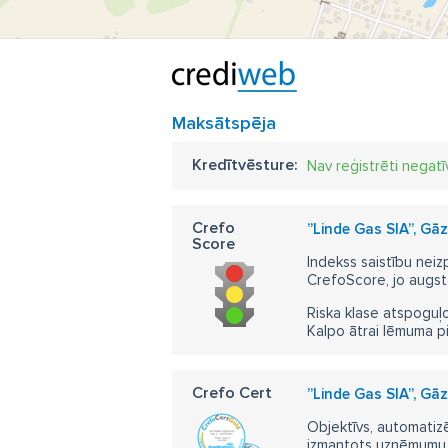
Maksātspēja
Kredītvēsture:
Nav reģistrēti negatī
Crefo
”Linde Gas SIA”, Gā
Score
Indekss saistību neiz
CrefoScore, jo augst
Riska klase atspoguļo
Kalpo ātrai lēmuma p
Crefo Cert
”Linde Gas SIA”, Gā
Objektīvs, automatizē
izmantots uzņēmumu m