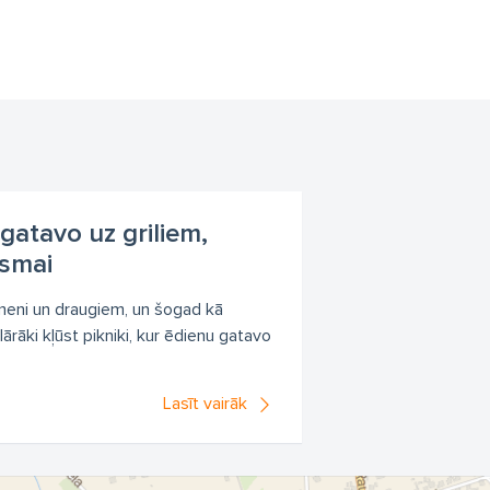
 gatavo uz griliem,
esmai
 ģimeni un draugiem, un šogad kā
rāki kļūst pikniki, kur ēdienu gatavo
Lasīt vairāk