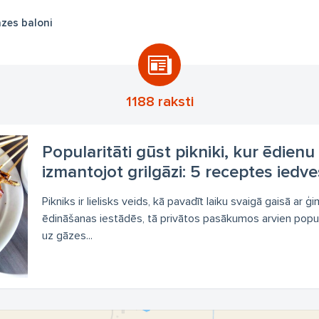
zes baloni
1188 raksti
Popularitāti gūst pikniki, kur ēdienu
izmantojot grilgāzi: 5 receptes iedv
Pikniks ir lielisks veids, kā pavadīt laiku svaigā gaisā ar
ēdināšanas iestādēs, tā privātos pasākumos arvien populā
uz gāzes...