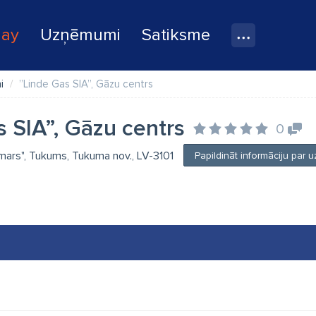
lay
Uzņēmumi
Satiksme
i
”Linde Gas SIA”, Gāzu centrs
 SIA”, Gāzu centrs
0
ejmars", Tukums, Tukuma nov., LV-3101
Papildināt informāciju par