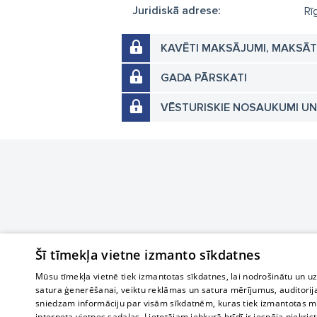
Juridiskā adrese:
Rī
KAVĒTI MAKSĀJUMI, MAKSĀ
GADA PĀRSKATI
VĒSTURISKIE NOSAUKUMI U
Šī tīmekļa vietne izmanto sīkdatnes
Mūsu tīmekļa vietnē tiek izmantotas sīkdatnes, lai nodrošinātu un u
satura ģenerēšanai, veiktu reklāmas un satura mērījumus, auditorij
sniedzam informāciju par visām sīkdatnēm, kuras tiek izmantotas mū
interneta vietnes sadaļas. Lietotājam jebkurā brīdī ir iespēja piekrist