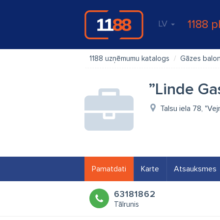
1188 p
LV
1188 uzņēmumu katalogs
Gāzes balon
”Linde Gas
Talsu iela 78, "V
Pamatdati
Karte
Atsauksmes
63181862
Tālrunis