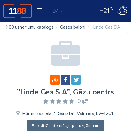
°C
+21
LV
1188 uzņēmumu katalogs
Gāzes baloni
”Linde Gas SIA”, Gāzu centrs
”Linde Gas SIA”, Gāzu centrs
0
Mūrmuižas iela 7, "Sanistal", Valmiera, LV-4201
Papildināt informāciju par uzņēmumu