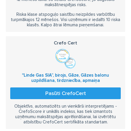
maksātnespējas risks.
Riska klase atspoguļo saistību neizpildes varbūtību
turpmākajos 12 mēnešos. Visi uzņēmumi ir iedalīti 10 riska
klasēs. Kalpo ātrai lēmuma pieņemšanai.
Crefo Cert
''Linde Gas SIA”, birojs, Gāze, Gāzes balonu
uzpildīšana, tirdzniecība, apmaiņa
Pasūti CrefoCert
Objektīvs, automatizēts un vienkārši interpretējams -
CrefoScore ir unikāls indekss, kas tiek izmantots
uzņēmumu maksātspējas aprēķināšanai, lai izvērtētu
atbilstību CrefoCert sertifikāta standartam.