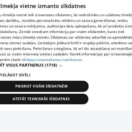
 tīmekļa vietne izmanto sīkdatnes
 tīmekļa vietnē tiek izmantotas sīkdatnes, lai nodrošinātu un uzlabotu tīmek
nes darbību., nosūtītu personalizētu reklāmu un satura ģenerēšanai, veiktu
āmas un satura mērījumus, auditorijas datu apkopošanu, kā arī produktu izst
zlabošanu. Zemāk sniedzam informāciju par visām sīkdatnēm, kuras tiek
ntotas mūsu tīmekļa vietnēs. Sīkdatnes var atšķirties atkarībā no apmeklētā
rneta vietnes sadaļas. Lietotājam jebkurā brīdī ir iespēja piekrist, atteikties va
īt savu piekrišanu. Piekrišanas sniegšana, kā arī tās atsaukšana vai mainīša
ecas uz visām interneta vietnes sadaļām. Vairāk informācijas par izmantotaj
atnēm skatīt
sīkdatņu izmantošanas noteikumos.
ĪT VISUS PARTNERUS
(1718) →
PIELĀGOT IZVĒLI
PIEKRIST VISĀM SĪKDATNĒM
ATSTĀT TEHNISKĀS SĪKDATNES
TEHNISKĀS/OBLIGĀTĀS
STATISTIKAS
MĒRĶĒŠANA
FUNKCIONĀLĀS
NEKLASIFICĒTĀS