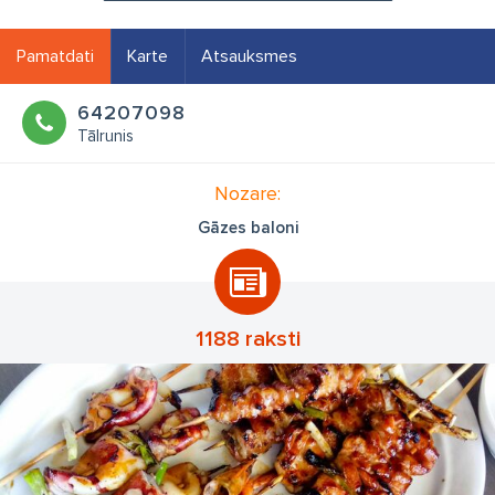
Pamatdati
Karte
Atsauksmes
64207098
Tālrunis
Nozare:
Gāzes baloni
1188 raksti