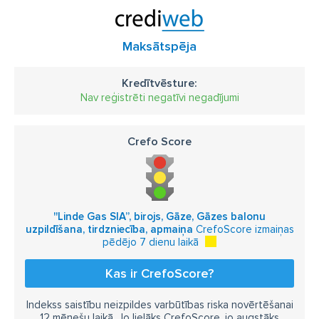
Maksātspēja
Kredītvēsture:
Nav reģistrēti negatīvi negadījumi
Crefo Score
''Linde Gas SIA”, birojs, Gāze, Gāzes balonu
uzpildīšana, tirdzniecība, apmaiņa
CrefoScore izmaiņas
pēdējo 7 dienu laikā
Kas ir CrefoScore?
Indekss saistību neizpildes varbūtības riska novērtēšanai
12 mēnešu laikā. Jo lielāks CrefoScore, jo augstāks