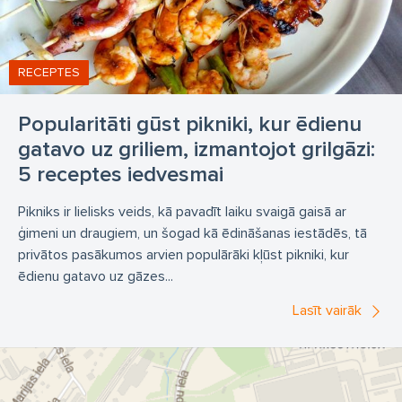
RECEPTES
Popularitāti gūst pikniki, kur ēdienu
gatavo uz griliem, izmantojot grilgāzi:
5 receptes iedvesmai
Pikniks ir lielisks veids, kā pavadīt laiku svaigā gaisā ar
ģimeni un draugiem, un šogad kā ēdināšanas iestādēs, tā
privātos pasākumos arvien populārāki kļūst pikniki, kur
ēdienu gatavo uz gāzes...
Lasīt vairāk