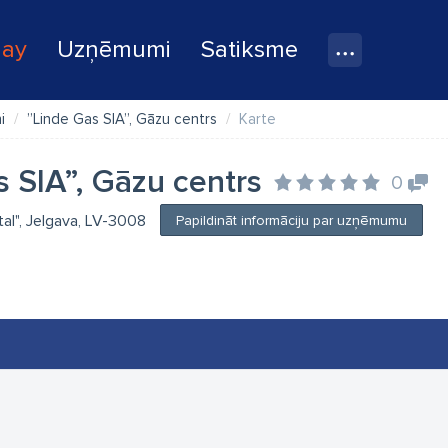
lay
Uzņēmumi
Satiksme
i
”Linde Gas SIA”, Gāzu centrs
Karte
 SIA”, Gāzu centrs
0
stal", Jelgava, LV-3008
Papildināt informāciju par uzņēmumu