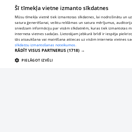
Šī tīmekļa vietne izmanto sīkdatnes
Mūsu tīmekļa vietnē tiek izmantotas sīkdatnes, lai nodrošinātu un u
satura ģenerēšanai, veiktu reklāmas un satura mērījumus, auditorij
sniedzam informāciju par visām sīkdatnēm, kuras tiek izmantotas mū
interneta vietnes sadaļas. Lietotājam jebkurā brīdī ir iespēja piekrist
tās atsaukšana vai mainīšana attiecas uz visām interneta vietnes s
sīkdatņu izmantošanas noteikumos.
RĀDĪT VISUS PARTNERUS
(1718) →
PIELĀGOT IZVĒLI
TEHNISKĀS/OBLIGĀTĀS
STATISTIKAS
M
Tehniskās/
Tehniskās/obligātās sīkdatnes nepieciešamas, lai lietotājs varētu brīvi apm
lietotājam nepieciešamo informāciju.
Par mums
Uzņēmu
Nodrošinātājs
/
Darbības
Reklāma
Autobusi
Nosaukums
Apra
Domēns
ilgums
starptau
Biznesa klientiem