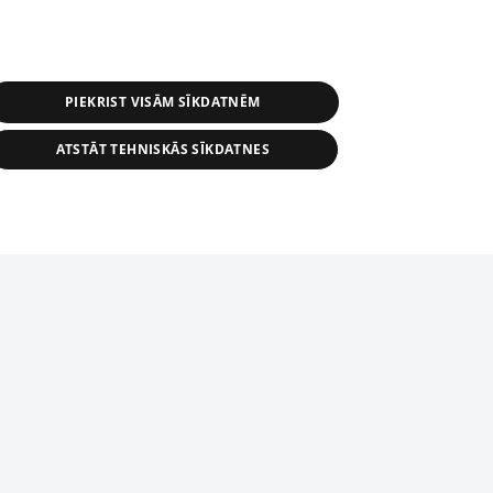
PIEKRIST VISĀM SĪKDATNĒM
ATSTĀT TEHNISKĀS SĪKDATNES
s, tās daļas vai datu bāzē iekļautās
ai informācijas daļas pavairošana vai
ādā formā stingri aizliegta. Tāpat arī ir
tīmekļa vietne nevarēs pilnvērtīgi darboties un sniegt
pielāde automātiskā režīmā. Jebkura
publicētā materiāla pārpublicēšana ir
zliegta bez 1188 web lapas redakcijas