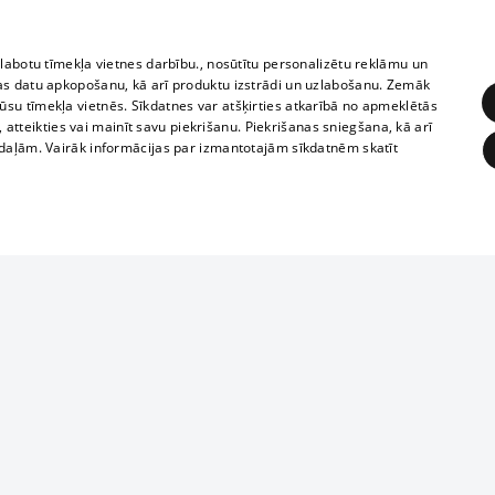
zlabotu tīmekļa vietnes darbību., nosūtītu personalizētu reklāmu un
as datu apkopošanu, kā arī produktu izstrādi un uzlabošanu. Zemāk
su tīmekļa vietnēs. Sīkdatnes var atšķirties atkarībā no apmeklētās
, atteikties vai mainīt savu piekrišanu. Piekrišanas sniegšana, kā arī
adaļām. Vairāk informācijas par izmantotajām sīkdatnēm skatīt
ĒRĶĒŠANA
FUNKCIONĀLĀS
NEKLASIFICĒTĀS
1188 datu bāze
obligātās
Statistikas
Mērķēšana
Funkcionālās
Neklasificētās
informācijas, v
izplatīšana jebk
eklēt un pārlūkot tīmekļa vietni un izmantot tās piedāvātās iespējas. Bez šīm sīkdatnēm 
aizliegta leju
mi
Kinoteātros
1188 web lapā 
, vilcieni,
TV programma
kategoriski ai
ksts
tiskie reisi
atļaujas.
Līguma noteikumi