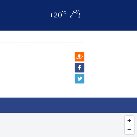
°C
+20