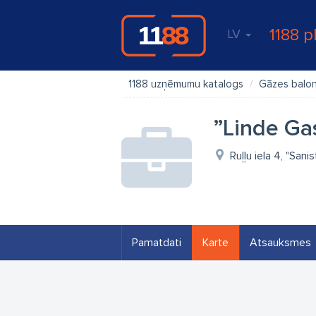
1188 p
LV
1188 uzņēmumu katalogs
Gāzes balon
”Linde Gas
Ruļļu iela 4, "Sani
Pamatdati
Karte
Atsauksmes