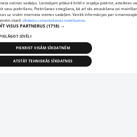
rneta vietnes sadaļas. Lietotājam jebkurā brīdī ir iespēja piekrist, atteikties va
īt savu piekrišanu. Piekrišanas sniegšana, kā arī tās atsaukšana vai mainīša
ecas uz visām interneta vietnes sadaļām. Vairāk informācijas par izmantotaj
atnēm skatīt
sīkdatņu izmantošanas noteikumos.
ĪT VISUS PARTNERUS
(1718) →
PIELĀGOT IZVĒLI
PIEKRIST VISĀM SĪKDATNĒM
ATSTĀT TEHNISKĀS SĪKDATNES
TEHNISKĀS/OBLIGĀTĀS
STATISTIKAS
MĒRĶĒŠANA
FUNKCIONĀLĀS
NEKLASIFICĒTĀS
ehniskās/obligātās
Statistikas
Mērķēšana
Funkcionālās
Neklasificēt
niskās/obligātās sīkdatnes nepieciešamas, lai lietotājs varētu brīvi apmeklēt un pārlūk
Piesaki savu uzņēmumu
ekļa vietni un izmantot tās piedāvātās iespējas. Bez šīm sīkdatnēm tīmekļa vietne neva
nvērtīgi darboties un sniegt lietotājam nepieciešamo informāciju.