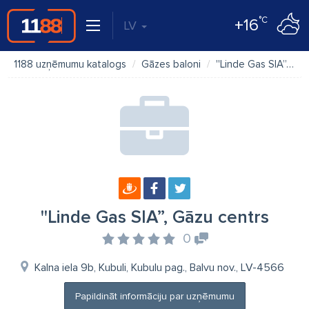
°C
+16
LV
1188 uzņēmumu katalogs
Gāzes baloni
''Linde Gas SIA”, Gāzu centrs
''Linde Gas SIA”, Gāzu centrs
0
Kalna iela 9b, Kubuli, Kubulu pag., Balvu nov., LV-4566
Papildināt informāciju par uzņēmumu