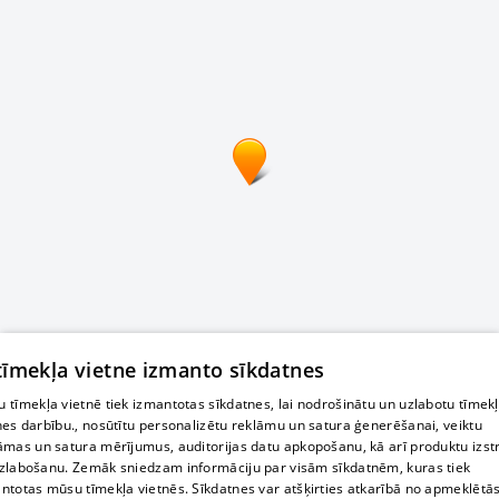
 tīmekļa vietne izmanto sīkdatnes
 tīmekļa vietnē tiek izmantotas sīkdatnes, lai nodrošinātu un uzlabotu tīmek
nes darbību., nosūtītu personalizētu reklāmu un satura ģenerēšanai, veiktu
āmas un satura mērījumus, auditorijas datu apkopošanu, kā arī produktu izst
zlabošanu. Zemāk sniedzam informāciju par visām sīkdatnēm, kuras tiek
ntotas mūsu tīmekļa vietnēs. Sīkdatnes var atšķirties atkarībā no apmeklētā