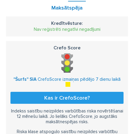
Maksātspēja
Kredītvēsture:
Nav reģistrēti negatīvi negadījumi
Crefo Score
''Šurfs'' SIA
CrefoScore izmaiņas pēdējo 7 dienu laikā
Kas ir CrefoScore?
Indekss saistību neizpildes varbūtības riska novērtēšanai
12 mēnešu laikā. Jo lielāks CrefoScore, jo augstāks
maksātnespējas risks.
Riska klase atspoguļo saistību neizpildes varbūtību