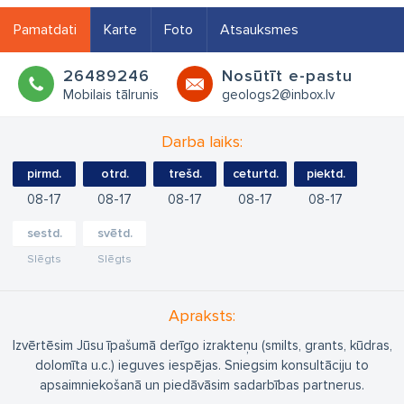
Pamatdati
Karte
Foto
Atsauksmes
26489246
Nosūtīt e-pastu
Mobilais tālrunis
geologs2@inbox.lv
Darba laiks:
pirmd.
otrd.
trešd.
ceturtd.
piektd.
08
17
08
17
08
17
08
17
08
17
sestd.
svētd.
Slēgts
Slēgts
Apraksts:
Izvērtēsim Jūsu īpašumā derīgo izrakteņu (smilts, grants, kūdras,
dolomīta u.c.) ieguves iespējas. Sniegsim konsultāciju to
apsaimniekošanā un piedāvāsim sadarbības partnerus.