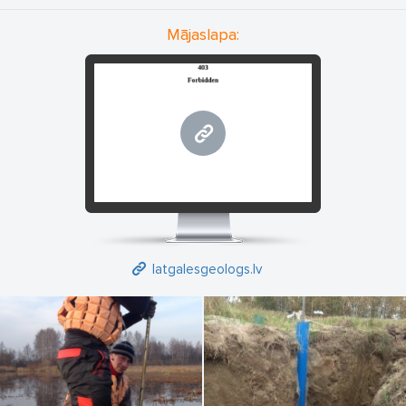
Mājaslapa:
latgalesgeologs.lv
latgalesgeologs.lv