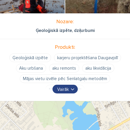
Nozare:
Ģeoloģiskā izpēte, dziļurbumi
Produkti:
Ģeoloģiskā izpēte
karjeru projektēšana Daugavpilī
Aku urbšana
aku remonts
aku likvidācija
Mājas vietu izvēle pēc Senlatgaļu metodēm
saimniecības ēku
Vairāk
aku vietu izvēle pēc Senlatgaļu metodēm
Ietekmes uz vidi novērtējums
konsultācijas