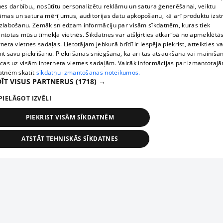
nes darbību., nosūtītu personalizētu reklāmu un satura ģenerēšanai, veiktu
āmas un satura mērījumus, auditorijas datu apkopošanu, kā arī produktu izst
zlabošanu. Zemāk sniedzam informāciju par visām sīkdatnēm, kuras tiek
ntotas mūsu tīmekļa vietnēs. Sīkdatnes var atšķirties atkarībā no apmeklētā
rneta vietnes sadaļas. Lietotājam jebkurā brīdī ir iespēja piekrist, atteikties va
īt savu piekrišanu. Piekrišanas sniegšana, kā arī tās atsaukšana vai mainīša
ecas uz visām interneta vietnes sadaļām. Vairāk informācijas par izmantotaj
atnēm skatīt
sīkdatņu izmantošanas noteikumos.
ĪT VISUS PARTNERUS
(1718) →
PIELĀGOT IZVĒLI
PIEKRIST VISĀM SĪKDATNĒM
ATSTĀT TEHNISKĀS SĪKDATNES
TEHNISKĀS/OBLIGĀTĀS
STATISTIKAS
MĒRĶĒŠANA
FUNKCIONĀLĀS
NEKLASIFICĒTĀS