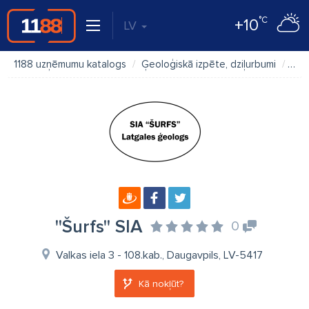
°C
+10
LV
1188 uzņēmumu katalogs
Ģeoloģiskā izpēte, dziļurbumi
''Šu
''Šurfs'' SIA
0
Valkas iela 3 - 108.kab., Daugavpils, LV-5417
Kā nokļūt?