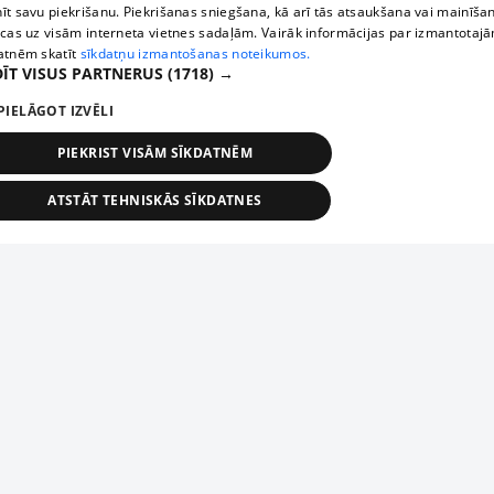
īt savu piekrišanu. Piekrišanas sniegšana, kā arī tās atsaukšana vai mainīša
ecas uz visām interneta vietnes sadaļām. Vairāk informācijas par izmantotaj
atnēm skatīt
sīkdatņu izmantošanas noteikumos.
ĪT VISUS PARTNERUS
(1718) →
PIELĀGOT IZVĒLI
PIEKRIST VISĀM SĪKDATNĒM
ATSTĀT TEHNISKĀS SĪKDATNES
TEHNISKĀS/OBLIGĀTĀS
STATISTIKAS
MĒRĶĒŠANA
FUNKCIONĀLĀS
NEKLASIFICĒTĀS
ehniskās/obligātās
Statistikas
Mērķēšana
Funkcionālās
Neklasificēt
niskās/obligātās sīkdatnes nepieciešamas, lai lietotājs varētu brīvi apmeklēt un pārlūk
Piesaki savu uzņēmumu
ekļa vietni un izmantot tās piedāvātās iespējas. Bez šīm sīkdatnēm tīmekļa vietne neva
nvērtīgi darboties un sniegt lietotājam nepieciešamo informāciju.
Ja tavs uzņēmums nav mūsu datubāzē, aizpildi vienkāršu