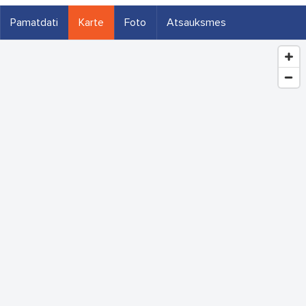
Pamatdati
Karte
Foto
Atsauksmes