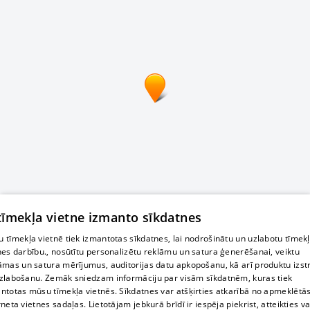
 tīmekļa vietne izmanto sīkdatnes
 tīmekļa vietnē tiek izmantotas sīkdatnes, lai nodrošinātu un uzlabotu tīmek
nes darbību., nosūtītu personalizētu reklāmu un satura ģenerēšanai, veiktu
āmas un satura mērījumus, auditorijas datu apkopošanu, kā arī produktu izst
zlabošanu. Zemāk sniedzam informāciju par visām sīkdatnēm, kuras tiek
ntotas mūsu tīmekļa vietnēs. Sīkdatnes var atšķirties atkarībā no apmeklētā
rneta vietnes sadaļas. Lietotājam jebkurā brīdī ir iespēja piekrist, atteikties va