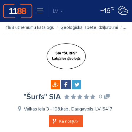
°C
+16
LV
1188 uzņēmumu katalogs
Ģeoloģiskā izpēte, dziļurbumi
''Šu
''Šurfs'' SIA
0
Valkas iela 3 - 108.kab., Daugavpils, LV-5417
Kā nokļūt?