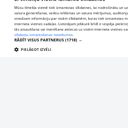
Mūsu tīmekļa vietnē tiek izmantotas sīkdatnes, lai nodrošinātu un u
satura ģenerēšanai, veiktu reklāmas un satura mērījumus, auditorij
sniedzam informāciju par visām sīkdatnēm, kuras tiek izmantotas mū
interneta vietnes sadaļas. Lietotājam jebkurā brīdī ir iespēja piekrist
tās atsaukšana vai mainīšana attiecas uz visām interneta vietnes s
sīkdatņu izmantošanas noteikumos.
RĀDĪT VISUS PARTNERUS
(1718) →
PIELĀGOT IZVĒLI
TEHNISKĀS/OBLIGĀTĀS
STATISTIKAS
M
Tehniskās/
Tehniskās/obligātās sīkdatnes nepieciešamas, lai lietotājs varētu brīvi apm
lietotājam nepieciešamo informāciju.
Par mums
Uzņēmu
Nodrošinātājs
/
Darbības
Reklāma
Autobusi
Nosaukums
Apra
Domēns
ilgums
starptau
Biznesa klientiem
delfi-adid
delfi.lv
1 gads
Izdev
Autobus
Tarifi