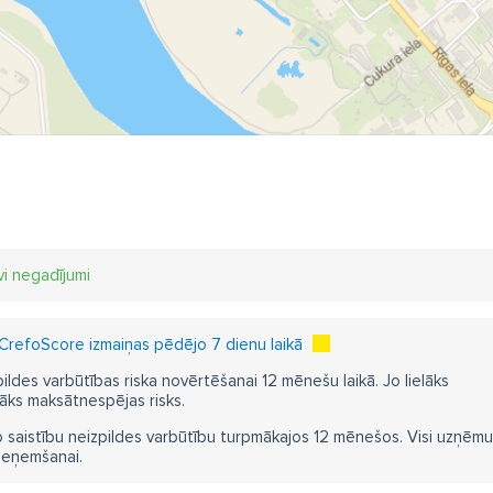
vi negadījumi
CrefoScore izmaiņas pēdējo 7 dienu laikā
pildes varbūtības riska novērtēšanai 12 mēnešu laikā. Jo lielāks
āks maksātnespējas risks.
 saistību neizpildes varbūtību turpmākajos 12 mēnešos. Visi uzņēmumi i
ieņemšanai.