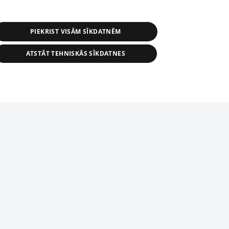
PIEKRIST VISĀM SĪKDATNĒM
ATSTĀT TEHNISKĀS SĪKDATNES
s, tās daļas vai datu bāzē iekļautās
ai informācijas daļas pavairošana vai
ādā formā stingri aizliegta. Tāpat arī ir
tīmekļa vietne nevarēs pilnvērtīgi darboties un sniegt
pielāde automātiskā režīmā. Jebkura
publicētā materiāla pārpublicēšana ir
zliegta bez 1188 web lapas redakcijas