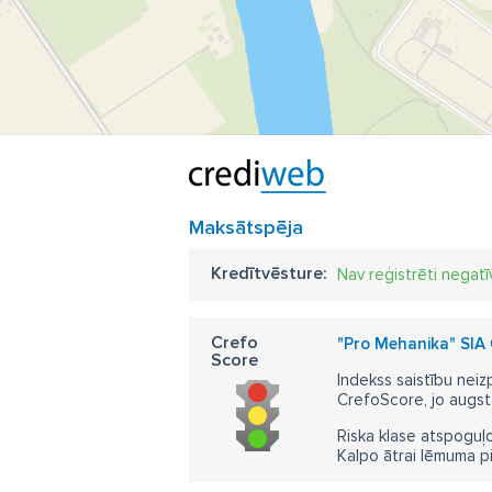
Maksātspēja
Kredītvēsture:
Nav reģistrēti negatī
Crefo
"Pro Mehanika" SIA
Score
Indekss saistību neiz
CrefoScore, jo augst
Riska klase atspoguļo
Kalpo ātrai lēmuma p