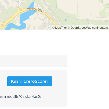
© MapTiler
© OpenStreetMap contributors
Kas ir CrefoScore?
r iedalīti 10 riska klasēs.