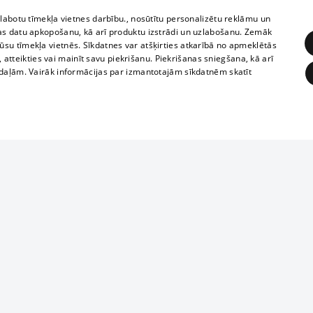
zlabotu tīmekļa vietnes darbību., nosūtītu personalizētu reklāmu un
as datu apkopošanu, kā arī produktu izstrādi un uzlabošanu. Zemāk
su tīmekļa vietnēs. Sīkdatnes var atšķirties atkarībā no apmeklētās
, atteikties vai mainīt savu piekrišanu. Piekrišanas sniegšana, kā arī
adaļām. Vairāk informācijas par izmantotajām sīkdatnēm skatīt
ĒRĶĒŠANA
FUNKCIONĀLĀS
NEKLASIFICĒTĀS
1188 datu bāze
obligātās
Statistikas
Mērķēšana
Funkcionālās
Neklasificētās
informācijas, v
izplatīšana jebk
eklēt un pārlūkot tīmekļa vietni un izmantot tās piedāvātās iespējas. Bez šīm sīkdatnēm 
aizliegta leju
mi
Kinoteātros
1188 web lapā 
, vilcieni,
TV programma
kategoriski ai
ksts
tiskie reisi
atļaujas.
Līguma noteikumi
ēja norādītais identifikators
u biļetes
360 Ziņas kontakti