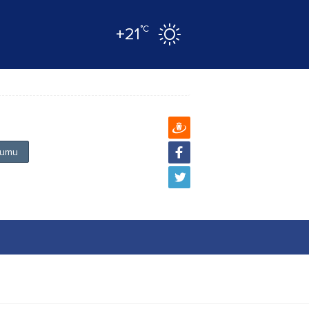
°C
+21
mumu