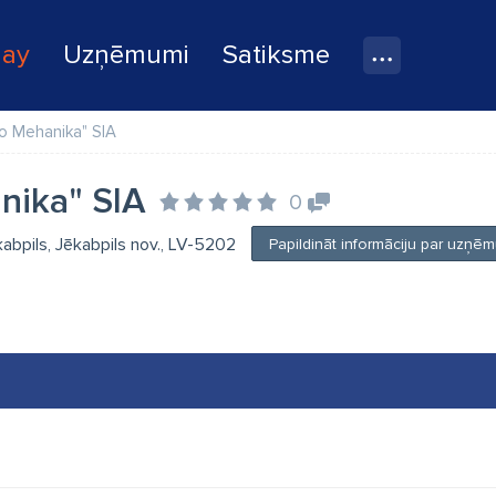
lay
Uzņēmumi
Satiksme
ro Mehanika" SIA
nika" SIA
0
kabpils, Jēkabpils nov., LV-5202
Papildināt informāciju par uzņē