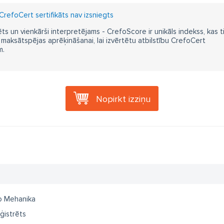
CrefoCert sertifikāts nav izsniegts
ts un vienkārši interpretējams - CrefoScore ir unikāls indekss, kas t
aksātspējas aprēķināšanai, lai izvērtētu atbilstību CrefoCert
m.
Nopirkt izziņu
o Mehanika
ģistrēts