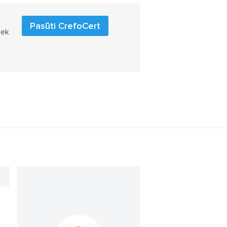
Pasūti CrefoCert
iek