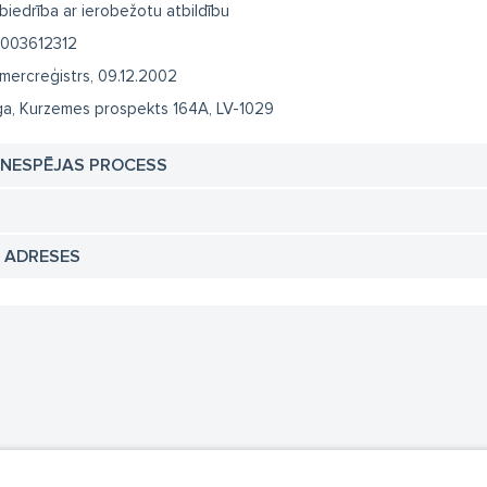
biedrība ar ierobežotu atbildību
003612312
mercreģistrs, 09.12.2002
ga, Kurzemes prospekts 164A, LV-1029
TNESPĒJAS PROCESS
N ADRESES