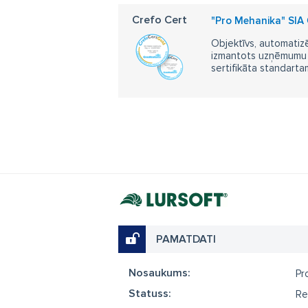
Crefo Cert
"Pro Mehanika" SIA
Objektīvs, automatizē
izmantots uzņēmumu m
sertifikāta standarta
PAMATDATI
Nosaukums:
Pr
Statuss:
Re