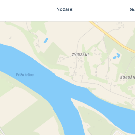
Nozare:
Gu