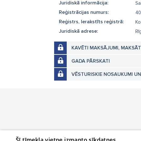
Juridiskā informācija:
Sa
Reģistrācijas numurs:
40
Reģistrs, Ierakstīts reģistrā:
Ko
Juridiskā adrese:
Rī
KAVĒTI MAKSĀJUMI, MAKSĀ
GADA PĀRSKATI
VĒSTURISKIE NOSAUKUMI U
Šī tīmekļa vietne izmanto sīkdatnes