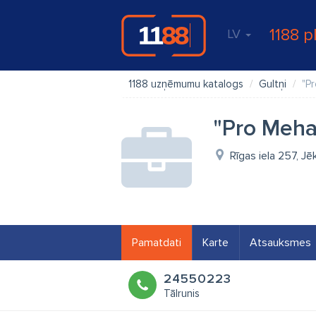
1188 p
LV
1188 uzņēmumu katalogs
Gultņi
"P
"Pro Meha
Rīgas iela 257, Jē
Pamatdati
Karte
Atsauksmes
24550223
Tālrunis