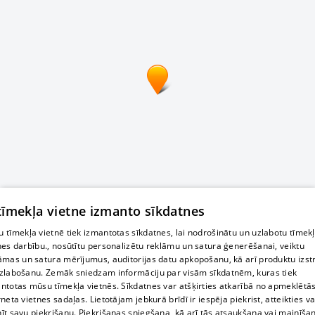
 tīmekļa vietne izmanto sīkdatnes
 tīmekļa vietnē tiek izmantotas sīkdatnes, lai nodrošinātu un uzlabotu tīmek
nes darbību., nosūtītu personalizētu reklāmu un satura ģenerēšanai, veiktu
āmas un satura mērījumus, auditorijas datu apkopošanu, kā arī produktu izst
zlabošanu. Zemāk sniedzam informāciju par visām sīkdatnēm, kuras tiek
ntotas mūsu tīmekļa vietnēs. Sīkdatnes var atšķirties atkarībā no apmeklētā
rneta vietnes sadaļas. Lietotājam jebkurā brīdī ir iespēja piekrist, atteikties va
īt savu piekrišanu. Piekrišanas sniegšana, kā arī tās atsaukšana vai mainīša