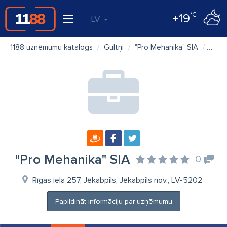
°C
+19
LV
1188 uzņēmumu katalogs
Gultņi
"Pro Mehanika" SIA
Kart
"Pro Mehanika" SIA
0
Rīgas iela 257, Jēkabpils, Jēkabpils nov., LV-5202
Papildināt informāciju par uzņēmumu