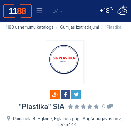
°C
+18
LV
1188 uzņēmumu katalogs
Gumijas izstrādājumi
"Plastika" SIA
"Plastika" SIA
0
Raiņa iela 4, Eglaine, Eglaines pag., Augšdaugavas nov.,
LV-5444