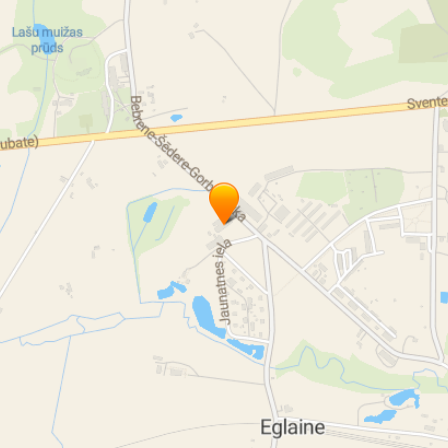
Plastika gumija
Plastika rūpnieciskā gumija
Gumijas detaļas
Gumiju detaļu izgatavošana
Gumijas detaļas Eglaine
Gumiju detaļas Augšdaugavas novads
Kvalitātes standarts ISO 9001