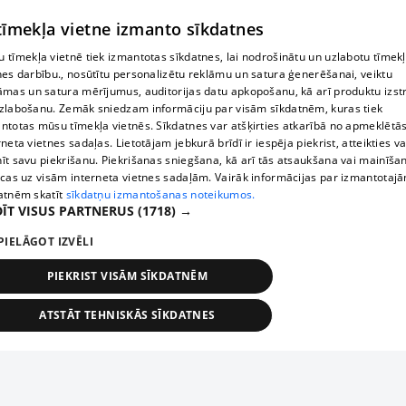
 tīmekļa vietne izmanto sīkdatnes
 tīmekļa vietnē tiek izmantotas sīkdatnes, lai nodrošinātu un uzlabotu tīmek
nes darbību., nosūtītu personalizētu reklāmu un satura ģenerēšanai, veiktu
āmas un satura mērījumus, auditorijas datu apkopošanu, kā arī produktu izst
zlabošanu. Zemāk sniedzam informāciju par visām sīkdatnēm, kuras tiek
ntotas mūsu tīmekļa vietnēs. Sīkdatnes var atšķirties atkarībā no apmeklētā
rneta vietnes sadaļas. Lietotājam jebkurā brīdī ir iespēja piekrist, atteikties va
īt savu piekrišanu. Piekrišanas sniegšana, kā arī tās atsaukšana vai mainīša
ecas uz visām interneta vietnes sadaļām. Vairāk informācijas par izmantotaj
atnēm skatīt
sīkdatņu izmantošanas noteikumos.
ĪT VISUS PARTNERUS
(1718) →
PIELĀGOT IZVĒLI
PIEKRIST VISĀM SĪKDATNĒM
ATSTĀT TEHNISKĀS SĪKDATNES
TEHNISKĀS/OBLIGĀTĀS
STATISTIKAS
MĒRĶĒŠANA
FUNKCIONĀLĀS
NEKLASIFICĒTĀS