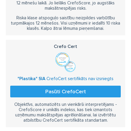
12 mēnešu laikā. Jo lielāks CrefoScore, jo augstāks
maksātnespējas risks.
Riska klase atspoguļo saistību neizpildes varbūtību
turpmākajos 12 mēnešos. Visi uzņēmumi ir iedalīti 10 riska
klasēs. Kalpo ātrai lēmuma pieņemšanai.
Crefo Cert
"Plastika" SIA
CrefoCert sertifikāts nav izsniegts
Pasūti CrefoCert
Objektīvs, automatizēts un vienkārši interpretējams -
CrefoScore ir unikāls indekss, kas tiek izmantots
uzņēmumu maksātspējas aprēķināšanai, lai izvērtētu
atbilstību CrefoCert sertifikāta standartam.