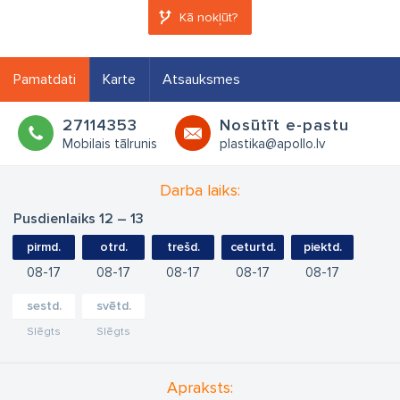
Kā nokļūt?
Pamatdati
Karte
Atsauksmes
27114353
Nosūtīt e-pastu
Mobilais tālrunis
plastika@apollo.lv
Darba laiks:
Pusdienlaiks 12 – 13
pirmd.
otrd.
trešd.
ceturtd.
piektd.
08
17
08
17
08
17
08
17
08
17
sestd.
svētd.
Slēgts
Slēgts
Apraksts: