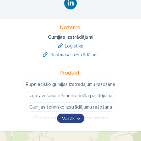
Nozares:
Gumijas izstrādājumi
Loģistika
Plastmasas izstrādājumi
Produkti:
Rūpniecisko gumijas izstrādājumu ražošana
Izgatavošana pēc individuāla pasūtījuma
Gumijas tehnisko izstrādājumu ražošana
Gumijas detaļas pēc klienta vēlmēm
Vairāk
Gumijas izstrādājumi pēc klienta vēlmēm
Plastika SIA