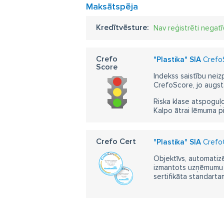
Maksātspēja
Kredītvēsture:
Nav reģistrēti negatī
Crefo
"Plastika" SIA
CrefoS
Score
Indekss saistību neiz
CrefoScore, jo augst
Riska klase atspoguļo
Kalpo ātrai lēmuma p
Crefo Cert
"Plastika" SIA
CrefoC
Objektīvs, automatizē
izmantots uzņēmumu m
sertifikāta standarta