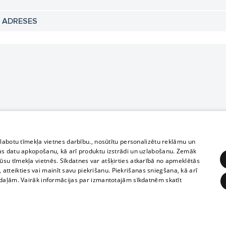
N ADRESES
zlabotu tīmekļa vietnes darbību., nosūtītu personalizētu reklāmu un
as datu apkopošanu, kā arī produktu izstrādi un uzlabošanu. Zemāk
su tīmekļa vietnēs. Sīkdatnes var atšķirties atkarībā no apmeklētās
, atteikties vai mainīt savu piekrišanu. Piekrišanas sniegšana, kā arī
adaļām. Vairāk informācijas par izmantotajām sīkdatnēm skatīt