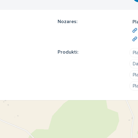
Nozares:
Pl
Produkti:
Pl
Da
Pl
Pl