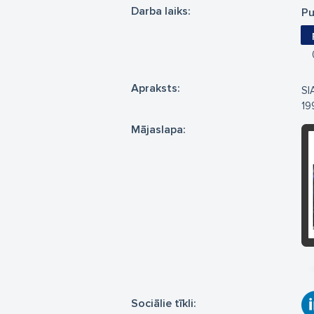
Darba laiks:
Pu
Apraksts:
SI
19
Mājaslapa:
Sociālie tīkli: