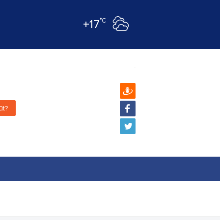
°C
+17
ūt?