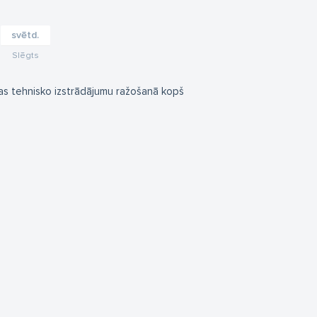
svētd.
Slēgts
as tehnisko izstrādājumu ražošanā kopš