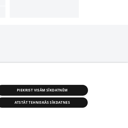
PIEKRIST VISĀM SĪKDATNĒM
ATSTĀT TEHNISKĀS SĪKDATNES