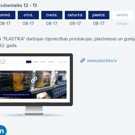
sdienlaiks 12 - 13
pirmd.
otrd.
trešd.
ceturtd.
piektd.
sestd.
08
17
08
17
08
17
08
17
08
17
Slēgts
A "PLASTIKA" darbojas rūpniecības produkcijas, plastmasas un gumij
92. gada.
www.plastika.lv
www.plastika.lv