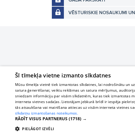
GADA PĀRSKATI
VĒSTURISKIE NOSAUKUMI U
Šī tīmekļa vietne izmanto sīkdatnes
Mūsu tīmekļa vietnē tiek izmantotas sīkdatnes, lai nodrošinātu un u
satura ģenerēšanai, veiktu reklāmas un satura mērījumus, auditorij
sniedzam informāciju par visām sīkdatnēm, kuras tiek izmantotas mū
interneta vietnes sadaļas. Lietotājam jebkurā brīdī ir iespēja piekrist
tās atsaukšana vai mainīšana attiecas uz visām interneta vietnes s
sīkdatņu izmantošanas noteikumos.
RĀDĪT VISUS PARTNERUS
(1718) →
PIELĀGOT IZVĒLI