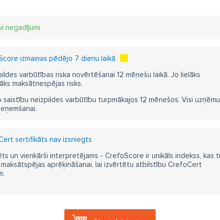
vi negadījumi
core izmaiņas pēdējo 7 dienu laikā
pildes varbūtības riska novērtēšanai 12 mēnešu laikā. Jo lielāks
āks maksātnespējas risks.
 saistību neizpildes varbūtību turpmākajos 12 mēnešos. Visi uzņēmumi i
ieņemšanai.
ert sertifikāts nav izsniegts
ts un vienkārši interpretējams - CrefoScore ir unikāls indekss, kas t
aksātspējas aprēķināšanai, lai izvērtētu atbilstību CrefoCert
m.