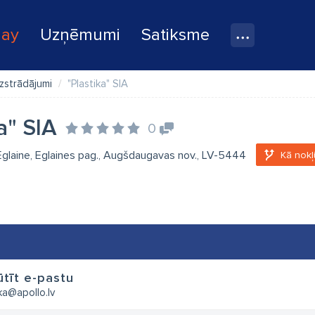
lay
Uzņēmumi
Satiksme
zstrādājumi
"Plastika" SIA
a" SIA
0
 Eglaine, Eglaines pag., Augšdaugavas nov., LV-5444
Kā nokļ
tīt e-pastu
ka@apollo.lv