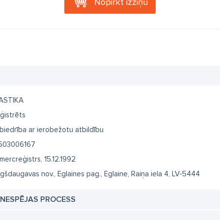
Nopirkt izziņu
ASTIKA
ģistrēts
biedrība ar ierobežotu atbildību
503006167
mercreģistrs, 15.12.1992
gšdaugavas nov., Eglaines pag., Eglaine, Raiņa iela 4, LV-5444
TNESPĒJAS PROCESS