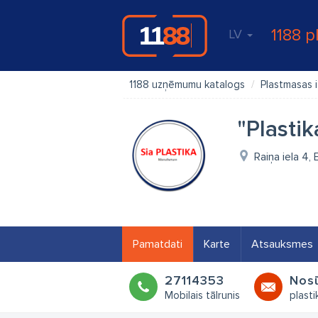
1188 p
LV
1188 uzņēmumu katalogs
Plastmasas i
"Plastik
Raiņa iela 4,
Pamatdati
Karte
Atsauksmes
27114353
Nosū
Mobilais tālrunis
plasti