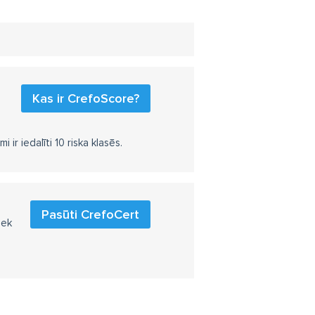
Kas ir CrefoScore?
r iedalīti 10 riska klasēs.
Pasūti CrefoCert
iek