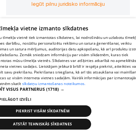
Iegūt pilnu juridisko informāciju
 tīmekļa vietne izmanto sīkdatnes
 tīmekļa vietnē tiek izmantotas sīkdatnes, lai nodrošinātu un uzlabotu tīmek
nes darbību., nosūtītu personalizētu reklāmu un satura ģenerēšanai, veiktu
āmas un satura mērījumus, auditorijas datu apkopošanu, kā arī produktu izst
zlabošanu. Zemāk sniedzam informāciju par visām sīkdatnēm, kuras tiek
ntotas mūsu tīmekļa vietnēs. Sīkdatnes var atšķirties atkarībā no apmeklētā
rneta vietnes sadaļas. Lietotājam jebkurā brīdī ir iespēja piekrist, atteikties va
īt savu piekrišanu. Piekrišanas sniegšana, kā arī tās atsaukšana vai mainīša
ecas uz visām interneta vietnes sadaļām. Vairāk informācijas par izmantotaj
atnēm skatīt
sīkdatņu izmantošanas noteikumos.
ĪT VISUS PARTNERUS
(1718) →
PIELĀGOT IZVĒLI
PIEKRIST VISĀM SĪKDATNĒM
ATSTĀT TEHNISKĀS SĪKDATNES