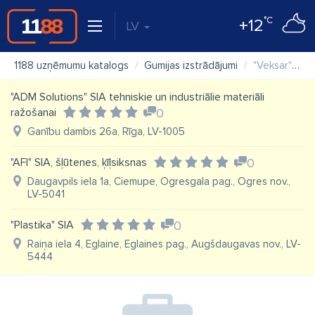
°C
+12
LV
1188 uzņēmumu katalogs
Gumijas izstrādājumi
"Veksar" SIA, gumijas naži sniega lāpstām
"ADM Solutions" SIA tehniskie un industriālie materiāli
ražošanai
0
Ganību dambis 26a, Rīga, LV-1005
"AFI" SIA, šļūtenes, ķīļsiksnas
0
Daugavpils iela 1a, Ciemupe, Ogresgala pag., Ogres nov.,
LV-5041
"Plastika" SIA
0
Raiņa iela 4, Eglaine, Eglaines pag., Augšdaugavas nov., LV-
5444