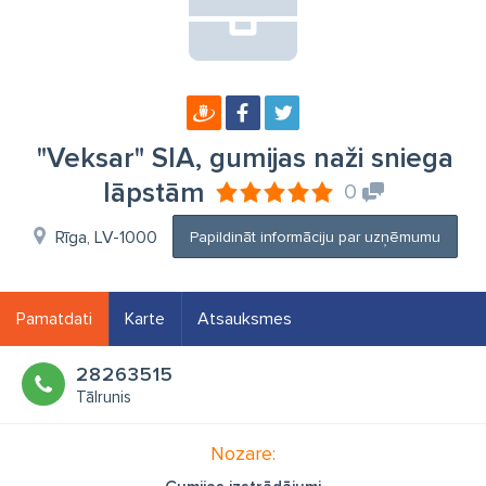
"Veksar" SIA, gumijas naži sniega
lāpstām
0
Rīga, LV-1000
Papildināt informāciju par uzņēmumu
Pamatdati
Karte
Atsauksmes
28263515
Tālrunis
Nozare: