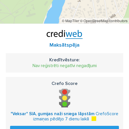
© MapTiler
© OpenStreetMap contributors
Maksātspēja
Kredītvēsture:
Nav reģistrēti negatīvi negadījumi
Crefo Score
"Veksar" SIA, gumijas naži sniega lāpstām
CrefoScore
izmaiņas pēdējo 7 dienu laikā