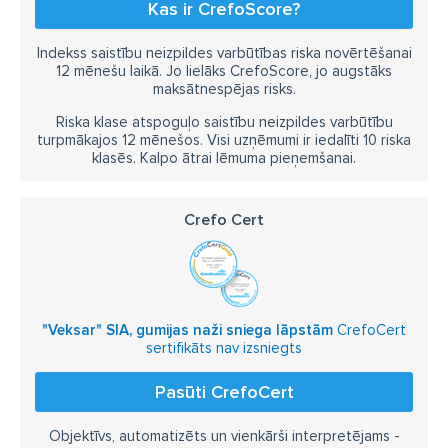
Kas ir CrefoScore?
Indekss saistību neizpildes varbūtības riska novērtēšanai
12 mēnešu laikā. Jo lielāks CrefoScore, jo augstāks
maksātnespējas risks.
Riska klase atspoguļo saistību neizpildes varbūtību
turpmākajos 12 mēnešos. Visi uzņēmumi ir iedalīti 10 riska
klasēs. Kalpo ātrai lēmuma pieņemšanai.
Crefo Cert
"Veksar" SIA, gumijas naži sniega lāpstām
CrefoCert
sertifikāts nav izsniegts
Pasūti CrefoCert
Objektīvs, automatizēts un vienkārši interpretējams -