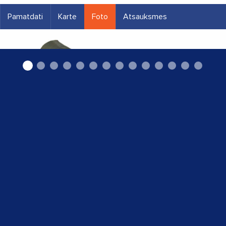
Pamatdati
Karte
Foto
Atsauksmes
Aizvelkami atkritumu maisi 60L