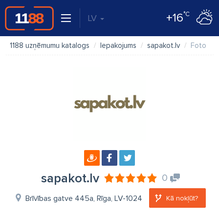
°C
+16
LV
1188 uzņēmumu katalogs
Iepakojums
sapakot.lv
Foto
sapakot.lv
0
Brīvības gatve 445a, Rīga, LV-1024
Kā nokļūt?