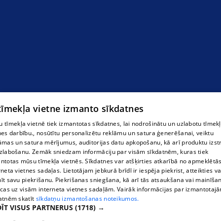
 tīmekļa vietne izmanto sīkdatnes
 tīmekļa vietnē tiek izmantotas sīkdatnes, lai nodrošinātu un uzlabotu tīmek
nes darbību., nosūtītu personalizētu reklāmu un satura ģenerēšanai, veiktu
āmas un satura mērījumus, auditorijas datu apkopošanu, kā arī produktu izst
zlabošanu. Zemāk sniedzam informāciju par visām sīkdatnēm, kuras tiek
ntotas mūsu tīmekļa vietnēs. Sīkdatnes var atšķirties atkarībā no apmeklētā
rneta vietnes sadaļas. Lietotājam jebkurā brīdī ir iespēja piekrist, atteikties va
īt savu piekrišanu. Piekrišanas sniegšana, kā arī tās atsaukšana vai mainīša
ecas uz visām interneta vietnes sadaļām. Vairāk informācijas par izmantotaj
atnēm skatīt
sīkdatņu izmantošanas noteikumos.
ĪT VISUS PARTNERUS
(1718) →