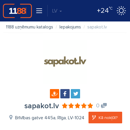
°C
+24
LV
1188 uzņēmumu katalogs
Iepakojums
sapakot.lv
sapakot.lv
0
Brīvības gatve 445a, Rīga, LV-1024
Kā nokļūt?