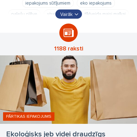
iepakojums sūtījumiem
eko iepakojums
palešu plēve
stretch plēve
tīklveida maisi malkai
Vairāk
maisiņi malkai
malkas maisi
kastes
papīra maisi
kurjermaisi
burbuļaplosknes
naglas
skavas
spriegošanas lentes
sapakot.lv
1188 raksti
PĀRTIKAS IEPAKOJUMS
Ekoloģisks jeb videi draudzīgs