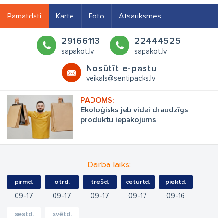
Pamatdati
Karte
Foto
Atsauksmes
29166113
22444525
sapakot.lv
sapakot.lv
Nosūtīt e-pastu
veikals@sentipacks.lv
Ekoloģisks jeb videi draudzīgs
produktu iepakojums
Darba laiks:
pirmd.
otrd.
trešd.
ceturtd.
piektd.
09
17
09
17
09
17
09
17
09
16
sestd.
svētd.