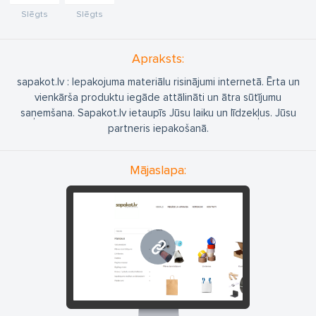
Slēgts
Slēgts
Apraksts:
sapakot.lv : Iepakojuma materiālu risinājumi internetā. Ērta un
vienkārša produktu iegāde attālināti un ātra sūtījumu
saņemšana. Sapakot.lv ietaupīs Jūsu laiku un līdzekļus. Jūsu
partneris iepakošanā.
Mājaslapa:
www.sapakot.lv