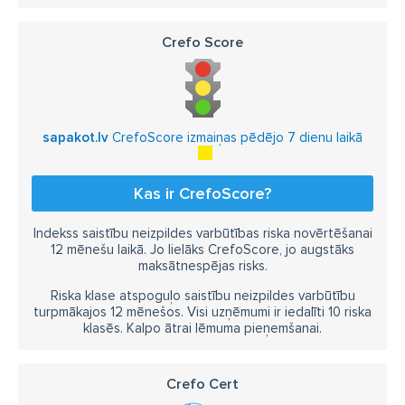
Crefo Score
sapakot.lv
CrefoScore izmaiņas pēdējo 7 dienu laikā
Kas ir CrefoScore?
Indekss saistību neizpildes varbūtības riska novērtēšanai
12 mēnešu laikā. Jo lielāks CrefoScore, jo augstāks
maksātnespējas risks.
Riska klase atspoguļo saistību neizpildes varbūtību
turpmākajos 12 mēnešos. Visi uzņēmumi ir iedalīti 10 riska
klasēs. Kalpo ātrai lēmuma pieņemšanai.
Crefo Cert