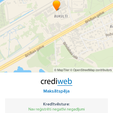
© MapTiler
© OpenStreetMap contributors
Maksātspēja
Kredītvēsture:
Nav reģistrēti negatīvi negadījumi