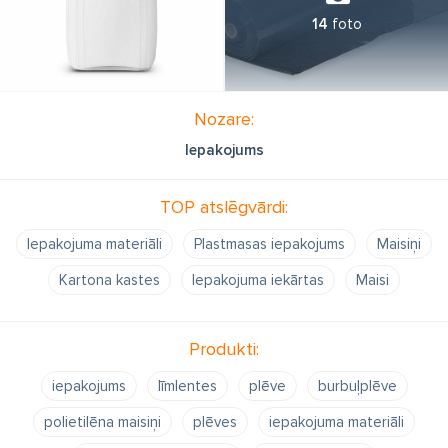
14
foto
Nozare:
Iepakojums
TOP atslēgvārdi:
Iepakojuma materiāli
Plastmasas iepakojums
Maisiņi
Kartona kastes
Iepakojuma iekārtas
Maisi
Produkti:
iepakojums
līmlentes
plēve
burbuļplēve
polietilēna maisiņi
plēves
iepakojuma materiāli