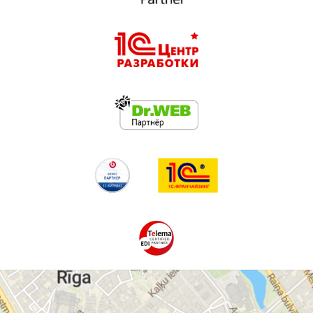
Programma juvelierizstrādājumu tirdzniecībai
Programmas tirdzniecības aģentiem
Kases sistēmas
Antivīrusi
Datortehnikas apkalpošana
Mājas weblapu un interneta veikalu izstrāde
1C uzņēmums 8
"Eļmi" SIA
web lapu izstrāde
elmi sia
mājas lapu veidošana
interneta veikalu izstrāde
mājas lapu veidi
mājas lapu izstrāde cenas