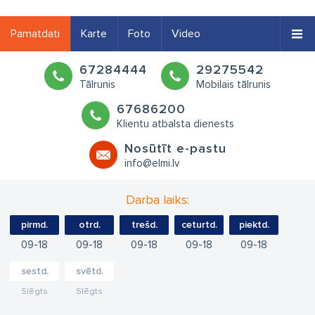
Pamatdati
Karte
Foto
Video
67284444
29275542
Tālrunis
Mobilais tālrunis
67686200
Klientu atbalsta dienests
Nosūtīt e-pastu
info@elmi.lv
Darba laiks:
pirmd.
otrd.
trešd.
ceturtd.
piektd.
09
18
09
18
09
18
09
18
09
18
sestd.
svētd.
Slēgts
Slēgts