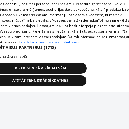
nes darbību., nosūtītu personalizētu reklāmu un satura ģenerēšanai, veiktu
āmas un satura mērījumus, auditorijas datu apkopošanu, kā arī produktu izst
zlabošanu. Zemāk sniedzam informāciju par visām sīkdatnēm, kuras tiek
ntotas mūsu tīmekļa vietnēs. Sīkdatnes var atšķirties atkarībā no apmeklētā
rneta vietnes sadaļas. Lietotājam jebkurā brīdī ir iespēja piekrist, atteikties va
īt savu piekrišanu. Piekrišanas sniegšana, kā arī tās atsaukšana vai mainīša
ecas uz visām interneta vietnes sadaļām. Vairāk informācijas par izmantotaj
atnēm skatīt
sīkdatņu izmantošanas noteikumos.
ĪT VISUS PARTNERUS
(1718) →
PIELĀGOT IZVĒLI
PIEKRIST VISĀM SĪKDATNĒM
ATSTĀT TEHNISKĀS SĪKDATNES
TEHNISKĀS/OBLIGĀTĀS
STATISTIKAS
MĒRĶĒŠANA
FUNKCIONĀLĀS
NEKLASIFICĒTĀS