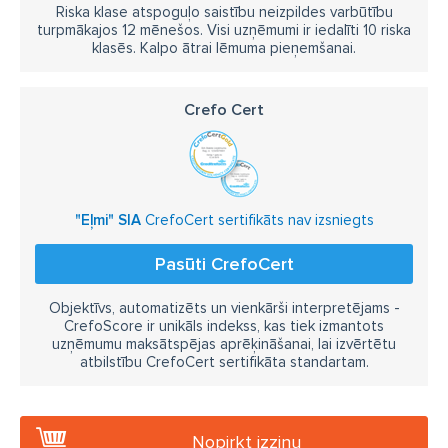
Riska klase atspoguļo saistību neizpildes varbūtību
turpmākajos 12 mēnešos. Visi uzņēmumi ir iedalīti 10 riska
klasēs. Kalpo ātrai lēmuma pieņemšanai.
Crefo Cert
"Eļmi" SIA
CrefoCert sertifikāts nav izsniegts
Pasūti CrefoCert
Objektīvs, automatizēts un vienkārši interpretējams -
CrefoScore ir unikāls indekss, kas tiek izmantots
uzņēmumu maksātspējas aprēķināšanai, lai izvērtētu
atbilstību CrefoCert sertifikāta standartam.
Nopirkt izziņu