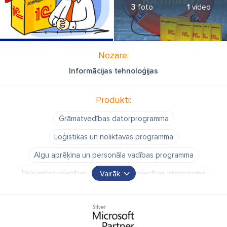
3
foto
1
video
Nozare:
Informācijas tehnoloģijas
Produkti:
Grāmatvedības datorprogramma
Loģistikas un noliktavas programma
Algu aprēķina un personāla vadības programma
Vairumtirdzniecības un mazumtirdzniecības programma
Vairāk
Ražošanas uzņēmuma vadības programma
Mazo un vidējo uzņēmumu vadības programma