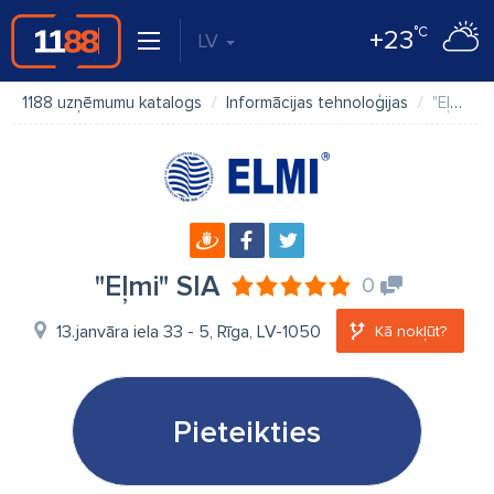
°C
+23
LV
1188 uzņēmumu katalogs
Informācijas tehnoloģijas
"Eļmi" SIA
"Eļmi" SIA
0
13.janvāra iela 33 - 5, Rīga, LV-1050
Kā nokļūt?
Pieteikties