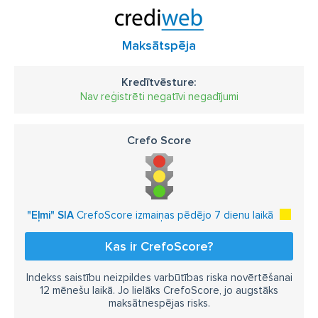
Maksātspēja
Kredītvēsture:
Nav reģistrēti negatīvi negadījumi
Crefo Score
"Eļmi" SIA
CrefoScore izmaiņas pēdējo 7 dienu laikā
Kas ir CrefoScore?
Indekss saistību neizpildes varbūtības riska novērtēšanai
12 mēnešu laikā. Jo lielāks CrefoScore, jo augstāks
maksātnespējas risks.