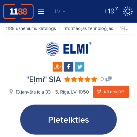
°C
+19
LV
1188 uzņēmumu katalogs
Informācijas tehnoloģijas
"Eļmi" SIA
"Eļmi" SIA
0
13.janvāra iela 33 - 5, Rīga, LV-1050
Kā nokļūt?
Pieteikties