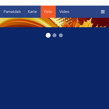
Pamatdati
Karte
Foto
Video
1c programma