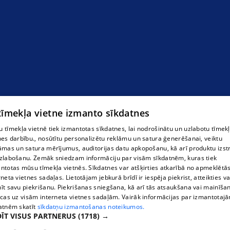
 tīmekļa vietne izmanto sīkdatnes
 tīmekļa vietnē tiek izmantotas sīkdatnes, lai nodrošinātu un uzlabotu tīmek
nes darbību., nosūtītu personalizētu reklāmu un satura ģenerēšanai, veiktu
āmas un satura mērījumus, auditorijas datu apkopošanu, kā arī produktu izst
zlabošanu. Zemāk sniedzam informāciju par visām sīkdatnēm, kuras tiek
ntotas mūsu tīmekļa vietnēs. Sīkdatnes var atšķirties atkarībā no apmeklētā
rneta vietnes sadaļas. Lietotājam jebkurā brīdī ir iespēja piekrist, atteikties va
īt savu piekrišanu. Piekrišanas sniegšana, kā arī tās atsaukšana vai mainīša
ecas uz visām interneta vietnes sadaļām. Vairāk informācijas par izmantotaj
atnēm skatīt
sīkdatņu izmantošanas noteikumos.
ĪT VISUS PARTNERUS
(1718) →