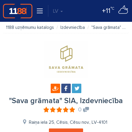
°C
+11
LV
1188 uzņēmumu katalogs
Izdevniecība
"Sava grāmata" SIA, Izdevniecība
"Sava grāmata" SIA, Izdevniecība
0
Raiņa iela 25, Cēsis, Cēsu nov., LV-4101