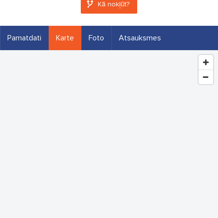
Kā nokļūt?
Pamatdati
Karte
Foto
Atsauksmes