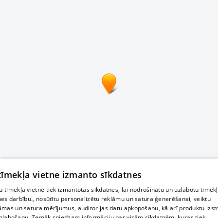
 tīmekļa vietne izmanto sīkdatnes
 tīmekļa vietnē tiek izmantotas sīkdatnes, lai nodrošinātu un uzlabotu tīmek
nes darbību., nosūtītu personalizētu reklāmu un satura ģenerēšanai, veiktu
āmas un satura mērījumus, auditorijas datu apkopošanu, kā arī produktu izst
zlabošanu. Zemāk sniedzam informāciju par visām sīkdatnēm, kuras tiek