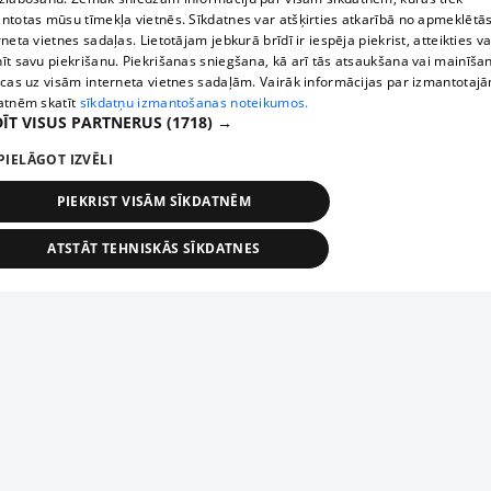
ntotas mūsu tīmekļa vietnēs. Sīkdatnes var atšķirties atkarībā no apmeklētā
rneta vietnes sadaļas. Lietotājam jebkurā brīdī ir iespēja piekrist, atteikties va
īt savu piekrišanu. Piekrišanas sniegšana, kā arī tās atsaukšana vai mainīša
ecas uz visām interneta vietnes sadaļām. Vairāk informācijas par izmantotaj
atnēm skatīt
sīkdatņu izmantošanas noteikumos.
ĪT VISUS PARTNERUS
(1718) →
PIELĀGOT IZVĒLI
PIEKRIST VISĀM SĪKDATNĒM
ATSTĀT TEHNISKĀS SĪKDATNES
TEHNISKĀS/OBLIGĀTĀS
STATISTIKAS
MĒRĶĒŠANA
FUNKCIONĀLĀS
NEKLASIFICĒTĀS
ehniskās/obligātās
Statistikas
Mērķēšana
Funkcionālās
Neklasificēt
niskās/obligātās sīkdatnes nepieciešamas, lai lietotājs varētu brīvi apmeklēt un pārlūk
Piesaki savu uzņēmumu