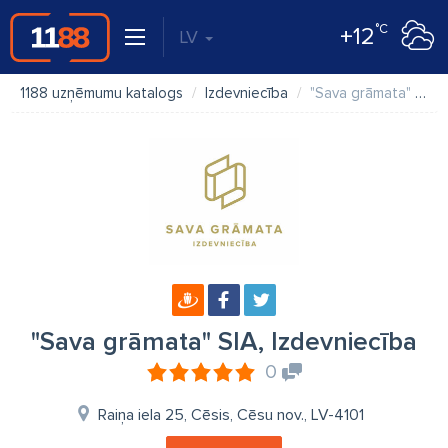
°C
+12
LV
1188 uzņēmumu katalogs
Izdevniecība
"Sava grāmata" SIA, Izdevniecība
"Sava grāmata" SIA, Izdevniecība
0
Raiņa iela 25, Cēsis, Cēsu nov., LV-4101