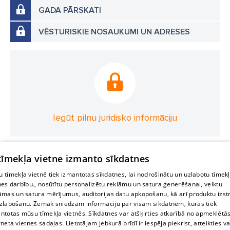
GADA PĀRSKATI
VĒSTURISKIE NOSAUKUMI UN ADRESES
Iegūt pilnu juridisko informāciju
 tīmekļa vietne izmanto sīkdatnes
 tīmekļa vietnē tiek izmantotas sīkdatnes, lai nodrošinātu un uzlabotu tīmek
nes darbību., nosūtītu personalizētu reklāmu un satura ģenerēšanai, veiktu
āmas un satura mērījumus, auditorijas datu apkopošanu, kā arī produktu izst
zlabošanu. Zemāk sniedzam informāciju par visām sīkdatnēm, kuras tiek
ntotas mūsu tīmekļa vietnēs. Sīkdatnes var atšķirties atkarībā no apmeklētā
rneta vietnes sadaļas. Lietotājam jebkurā brīdī ir iespēja piekrist, atteikties va