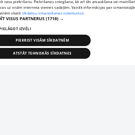
īt savu piekrišanu. Piekrišanas sniegšana, kā arī tās atsaukšana vai mainīša
ecas uz visām interneta vietnes sadaļām. Vairāk informācijas par izmantotaj
atnēm skatīt
sīkdatņu izmantošanas noteikumos.
ĪT VISUS PARTNERUS
(1718) →
PIELĀGOT IZVĒLI
PIEKRIST VISĀM SĪKDATNĒM
ATSTĀT TEHNISKĀS SĪKDATNES
TEHNISKĀS/OBLIGĀTĀS
STATISTIKAS
MĒRĶĒŠANA
FUNKCIONĀLĀS
NEKLASIFICĒTĀS
ehniskās/obligātās
Statistikas
Mērķēšana
Funkcionālās
Neklasificēt
niskās/obligātās sīkdatnes nepieciešamas, lai lietotājs varētu brīvi apmeklēt un pārlūk
Piesaki savu uzņēmumu
ekļa vietni un izmantot tās piedāvātās iespējas. Bez šīm sīkdatnēm tīmekļa vietne neva
nvērtīgi darboties un sniegt lietotājam nepieciešamo informāciju.
Ja tavs uzņēmums nav mūsu datubāzē, aizpildi vienkāršu