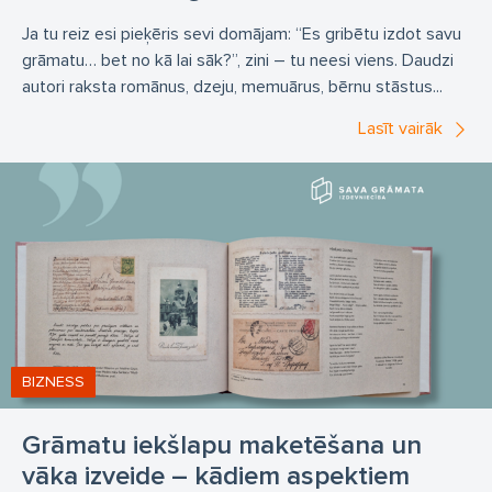
grāmatu druka vienā eksemplārā
Ja tu reiz esi pieķēris sevi domājam: “Es gribētu izdot savu
grāmatu… bet no kā lai sāk?”, zini – tu neesi viens. Daudzi
grāmatu druka sākot ar 1 eksemplāru
autori raksta romānus, dzeju, memuārus, bērnu stāstus...
Lasīt vairāk
BIZNESS
Grāmatu iekšlapu maketēšana un
vāka izveide – kādiem aspektiem