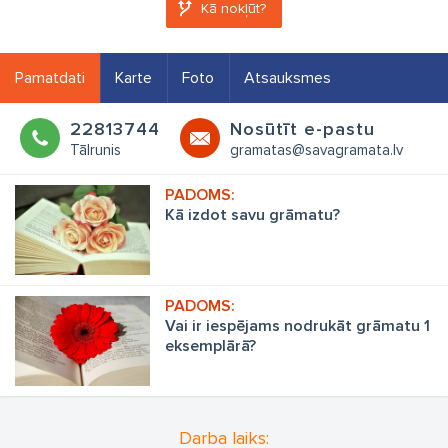
Kā nokļūt?
Pamatdati
Karte
Foto
Atsauksmes
22813744
Nosūtīt e-pastu
Tālrunis
gramatas@savagramata.lv
Kā izdot savu grāmatu?
Vai ir iespējams nodrukāt grāmatu 1
eksemplārā?
Darba laiks: