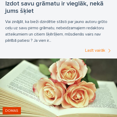
Izdot savu grāmatu ir vieglāk, nekā
jums šķiet
Vai zinājāt, ka bieži dzirdētie stāsti par jauno autoru grūto
ceļu uz savu pirmo grāmatu, nebeidzamajiem redaktoru
atteikumiem un citiem šķēršļiem, mūsdienās vairs nav
pilnībā patiesi ? Ja vien ir...
Lasīt vairāk
DOMAS