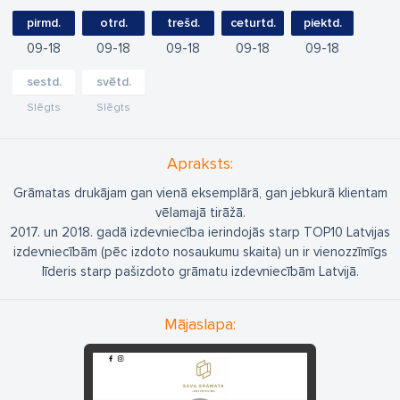
pirmd.
otrd.
trešd.
ceturtd.
piektd.
09
18
09
18
09
18
09
18
09
18
sestd.
svētd.
Slēgts
Slēgts
Apraksts:
Grāmatas drukājam gan vienā eksemplārā, gan jebkurā klientam
vēlamajā tirāžā.
2017. un 2018. gadā izdevniecība ierindojās starp TOP10 Latvijas
izdevniecībām (pēc izdoto nosaukumu skaita) un ir vienozzīmīgs
līderis starp pašizdoto grāmatu izdevniecībām Latvijā.
Mājaslapa: