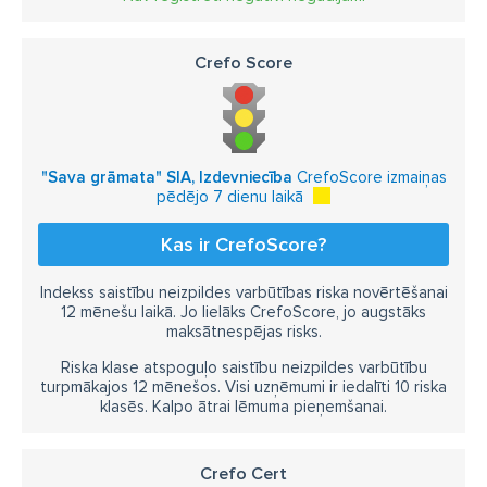
Crefo Score
"Sava grāmata" SIA, Izdevniecība
CrefoScore izmaiņas
pēdējo 7 dienu laikā
Kas ir CrefoScore?
Indekss saistību neizpildes varbūtības riska novērtēšanai
12 mēnešu laikā. Jo lielāks CrefoScore, jo augstāks
maksātnespējas risks.
Riska klase atspoguļo saistību neizpildes varbūtību
turpmākajos 12 mēnešos. Visi uzņēmumi ir iedalīti 10 riska
klasēs. Kalpo ātrai lēmuma pieņemšanai.
Crefo Cert