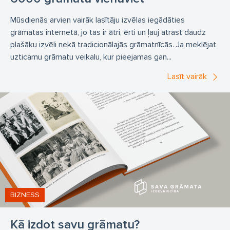
Vāka dizains
Grāmatu dizainu veidošana
Mūsdienās arvien vairāk lasītāju izvēlas iegādāties
Grāmatas vāka noformējums
grāmatas internetā, jo tas ir ātri, ērti un ļauj atrast daudz
Grāmatas vāka noformēšana
Grāmatas dizaina izstrāde
plašāku izvēli nekā tradicionālajās grāmatnīcās. Ja meklējat
uzticamu grāmatu veikalu, kur pieejamas gan...
Grāmatas sagatavošana uz druku
Rediģēšana
Lasīt vairāk
Rediģēšanas pakalpojumi
Rediģēt grāmatu
Grāmatu izplatīšana
Izplatīt grāmatu
Izpilatīt grāmatas
Grāmatu pārdošana
Daiļliteratūra
Bērnu grāmatas
Dzeja
Proza
Daiļliteratūra
Vēstrues grāmatas
Pavārgrāmatas
Mācību literatūra
Zinātniskā literatūra
grāmatu druka
digitālā druka
BIZNESS
digitālā grāmatu druka
drukāt grāmatu
Kā izdot savu grāmatu?
mazas tirāžas
grāmatu iespiešana