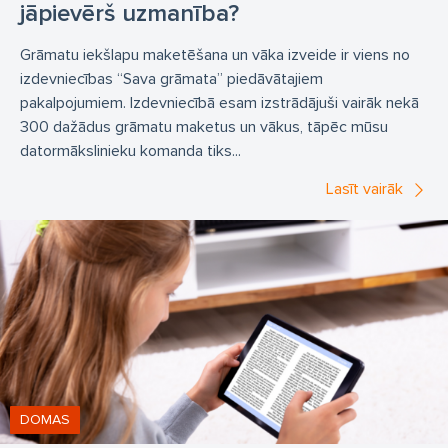
jāpievērš uzmanība?
Grāmatu iekšlapu maketēšana un vāka izveide ir viens no
izdevniecības “Sava grāmata” piedāvātajiem
pakalpojumiem. Izdevniecībā esam izstrādājuši vairāk nekā
300 dažādus grāmatu maketus un vākus, tāpēc mūsu
datormākslinieku komanda tiks...
Lasīt vairāk
DOMAS