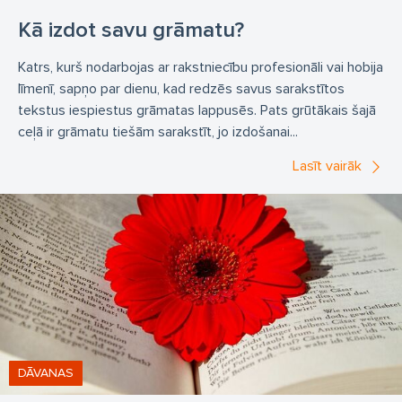
Kā izdot savu grāmatu?
Katrs, kurš nodarbojas ar rakstniecību profesionāli vai hobija
līmenī, sapņo par dienu, kad redzēs savus sarakstītos
tekstus iespiestus grāmatas lappusēs. Pats grūtākais šajā
ceļā ir grāmatu tiešām sarakstīt, jo izdošanai...
Lasīt vairāk
DĀVANAS