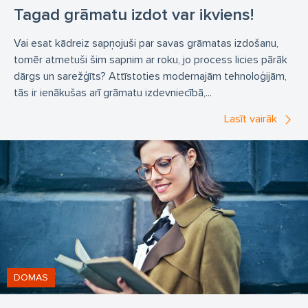
Tagad grāmatu izdot var ikviens!
Vai esat kādreiz sapņojuši par savas grāmatas izdošanu,
tomēr atmetuši šim sapnim ar roku, jo process licies pārāk
dārgs un sarežģīts? Attīstoties modernajām tehnoloģijām,
tās ir ienākušas arī grāmatu izdevniecībā,...
Lasīt vairāk
DOMAS