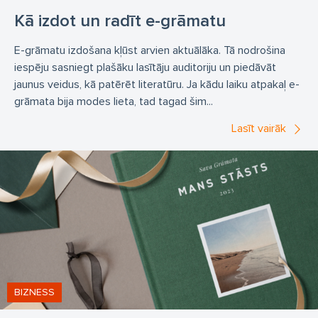
Kā izdot un radīt e-grāmatu
E-grāmatu izdošana kļūst arvien aktuālāka. Tā nodrošina
iespēju sasniegt plašāku lasītāju auditoriju un piedāvāt
jaunus veidus, kā patērēt literatūru. Ja kādu laiku atpakaļ e-
grāmata bija modes lieta, tad tagad šim...
Lasīt vairāk
BIZNESS