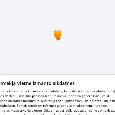
 tīmekļa vietne izmanto sīkdatnes
 tīmekļa vietnē tiek izmantotas sīkdatnes, lai nodrošinātu un uzlabotu tīmek
nes darbību., nosūtītu personalizētu reklāmu un satura ģenerēšanai, veiktu
āmas un satura mērījumus, auditorijas datu apkopošanu, kā arī produktu izst
zlabošanu. Zemāk sniedzam informāciju par visām sīkdatnēm, kuras tiek
ntotas mūsu tīmekļa vietnēs. Sīkdatnes var atšķirties atkarībā no apmeklētā