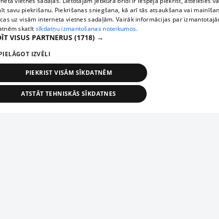
rneta vietnes sadaļas. Lietotājam jebkurā brīdī ir iespēja piekrist, atteikties va
īt savu piekrišanu. Piekrišanas sniegšana, kā arī tās atsaukšana vai mainīša
ecas uz visām interneta vietnes sadaļām. Vairāk informācijas par izmantotaj
atnēm skatīt
sīkdatņu izmantošanas noteikumos.
ĪT VISUS PARTNERUS
(1718) →
PIELĀGOT IZVĒLI
PIEKRIST VISĀM SĪKDATNĒM
ATSTĀT TEHNISKĀS SĪKDATNES
TEHNISKĀS/OBLIGĀTĀS
STATISTIKAS
MĒRĶĒŠANA
FUNKCIONĀLĀS
NEKLASIFICĒTĀS
ehniskās/obligātās
Statistikas
Mērķēšana
Funkcionālās
Neklasificēt
niskās/obligātās sīkdatnes nepieciešamas, lai lietotājs varētu brīvi apmeklēt un pārlūk
Piesaki savu uzņēmumu
ekļa vietni un izmantot tās piedāvātās iespējas. Bez šīm sīkdatnēm tīmekļa vietne neva
nvērtīgi darboties un sniegt lietotājam nepieciešamo informāciju.