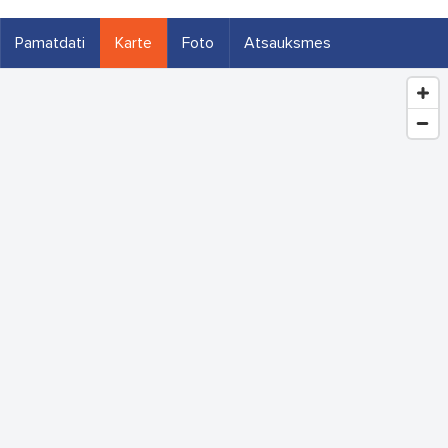
Pamatdati
Karte
Foto
Atsauksmes