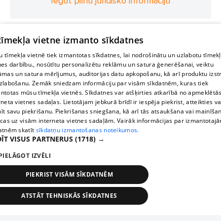
Iegūt pilnu juridisko informāciju
 tīmekļa vietne izmanto sīkdatnes
 tīmekļa vietnē tiek izmantotas sīkdatnes, lai nodrošinātu un uzlabotu tīmek
nes darbību., nosūtītu personalizētu reklāmu un satura ģenerēšanai, veiktu
āmas un satura mērījumus, auditorijas datu apkopošanu, kā arī produktu izst
zlabošanu. Zemāk sniedzam informāciju par visām sīkdatnēm, kuras tiek
ntotas mūsu tīmekļa vietnēs. Sīkdatnes var atšķirties atkarībā no apmeklētā
rneta vietnes sadaļas. Lietotājam jebkurā brīdī ir iespēja piekrist, atteikties va
īt savu piekrišanu. Piekrišanas sniegšana, kā arī tās atsaukšana vai mainīša
ecas uz visām interneta vietnes sadaļām. Vairāk informācijas par izmantotaj
atnēm skatīt
sīkdatņu izmantošanas noteikumos.
ĪT VISUS PARTNERUS
(1718) →
PIELĀGOT IZVĒLI
PIEKRIST VISĀM SĪKDATNĒM
ATSTĀT TEHNISKĀS SĪKDATNES
TEHNISKĀS/OBLIGĀTĀS
STATISTIKAS
MĒRĶĒŠANA