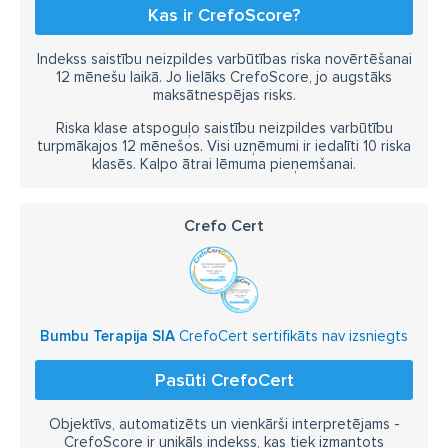
Kas ir CrefoScore?
Indekss saistību neizpildes varbūtības riska novērtēšanai
12 mēnešu laikā. Jo lielāks CrefoScore, jo augstāks
maksātnespējas risks.
Riska klase atspoguļo saistību neizpildes varbūtību
turpmākajos 12 mēnešos. Visi uzņēmumi ir iedalīti 10 riska
klasēs. Kalpo ātrai lēmuma pieņemšanai.
Crefo Cert
Bumbu Terapija SIA
CrefoCert sertifikāts nav izsniegts
Pasūti CrefoCert
Objektīvs, automatizēts un vienkārši interpretējams -
CrefoScore ir unikāls indekss, kas tiek izmantots