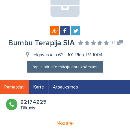
Bumbu Terapija SIA
0
Jelgavas iela 63 - 101, Rīga, LV-1004
Papildināt informāciju par uzņēmumu
Pamatdati
Karte
Atsauksmes
22174225
Tālrunis
Nozare: