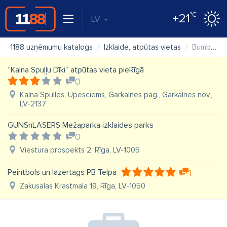
°C
+21
LV
1188 uzņēmumu katalogs
Izklaide, atpūtas vietas
Bumbu Terapija SIA
“Kalna Spuļļu Dīķi” atpūtas vieta pieRīgā
0
Kalna Spulles, Upesciems, Garkalnes pag., Garkalnes nov.,
LV-2137
GUNSnLASERS Mežaparka izklaides parks
0
Viestura prospekts 2, Rīga, LV-1005
Peintbols un lāzertags PB Telpa
1
Zaķusalas Krastmala 19, Rīga, LV-1050